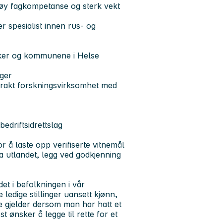
 høy fagkompetanse og sterk vekt
er spesialist innen rus- og
kker og kommunene i Helse
eger
trakt forskningsvirksomhet med
edriftsidrettslag
r å laste opp verifiserte vitnemål
ra utlandet, legg ved godkjenning
et i befolkningen i vår
e ledige stillinger uansett kjønn,
e gjelder dersom man har hatt et
 ønsker å legge til rette for et