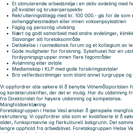
Et stimulerende arbeidsmiljø i en aktiv avdeling med
på kvalitet og brukerperspektiv
Rekrutteringstillegg med kr. 100 000.- gis for de som 
avhengighetsmedisin eller innen voksenpsykiatrien
Faglig og personlig utvikling
Nært og godt samarbeid med andre avdelinger, klini
Stavanger sitt foretaksområde
Deltakelse i rusmedisinsk forum og et kollegium av l
Gode muligheter for forskning. Sykehuset har en uts
fordypningsgrupper innen flere fagområder
Avlønning etter avtale
Medlemskap i KLP med gode forsikringsavtaler
Bra velferdsordninger som blant annet turgruppe og b
Vi oppfordrer alle søkere til å benytte Vitnemålsportalen fo
og karakterutskrifter, der det er mulig. Har du utdanning f
fra Direktoratet for høyere utdanning og kompetanse.
Mangfoldserklæring
Foretaksgruppen i Helse Vest ønsker å gjenspeile mangfold
rekruttering. Vi oppfordrer alle som er kvalifiserte til å søk
alder, funksjonsevne og flerkulturell bakgrunn. Det samm
lengre opphold fra arbeidslivet. Foretaksgruppen Helse Vest