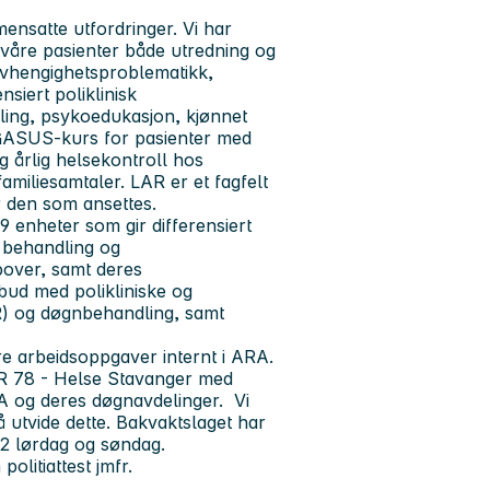
ensatte utfordringer. Vi har
 våre pasienter både utredning og
avhengighetsproblematikk,
nsiert poliklinisk
ling, psykoedukasjon, kjønnet
EGASUS-kurs for pasienter med
 årlig helsekontroll hos
familiesamtaler. LAR er et fagfelt
r den som ansettes.
 enheter som gir differensiert
, behandling og
ppover, samt deres
lbud med polikliniske og
AR) og døgnbehandling, samt
e arbeidsoppgaver internt i ARA.
LAR 78 - Helse Stavanger med
A og deres døgnavdelinger. Vi
å utvide dette. Bakvaktslaget har
-12 lørdag og søndag.
litiattest jmfr.