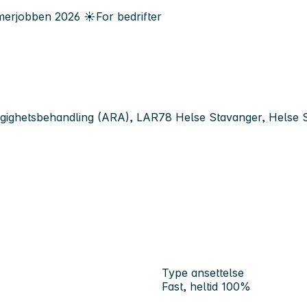
erjobben
2026
☀️
For bedrifter
engighetsbehandling (ARA), LAR78 Helse Stavanger, Helse
Type ansettelse
Fast, heltid 100%