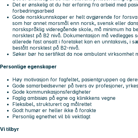
Det er ønskelig at du har erfaring fra arbeid med pasi
forbedringsarbeid
Gode norskkunnskaper er helt avgjørende for forsvar
som har annet morsmål enn norsk, svensk eller dansk
norskspråklig videregående skole, må minimum ha bes
norsktest på B2 nivå. Dokumentasjon må vedlegges s
allerede fast ansatt i foretaket kan en unntaksvis, i sæ
bestått norsktest på B2-nivå.
Søker bør ha sertifikat da noe ambulant virksomhe
Personlige egenskaper
Høy motivasjon for fagfeltet, pasientgruppen og der
Gode samarbeidsevner på tvers av profesjoner, yrkes
Gode kommunikasjonsferdigheter
Faglig ambisiøs på egne og klinikkens vegne
Fleksibel, strukturert og målrettet
Godt humør er heller ikke å forakte
Personlig egnethet vil bli vektlagt
Vi tilbyr