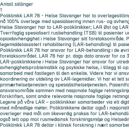
Antall stillinger
1
Poliklinikk LAR 78 - Helse Stavanger har to overlegestilling
nå 100% overlege med spesialisering innen rus- og avhen
Helse Stavanger har to LAR-poliklinikker; LAR Øst og LAR 
Tverrfaglig spesialisert rusbehandling (TSB) til pasienter 
opioidavhengighet i Helse Stavanger sitt foretaksområde. P
legemiddelassistert rehabilitering (LAR-behandling) til pa
Poliklinikk LAR 78 har ansvar for LAR-behandling i de øv
foretaksområdet. LAR 78 har pr. dags dato ansvar for ca 3
LAR-poliklinikkene i Helse Stavanger har ansvar for utred
avhengighetsproblematikk og psykiske helse, i tillegg til o
samarbeid med fastlegen til den enkelte. Videre har vi ansv
koordinering av utdeling av LAR-legemidler. Vi har et tett
primærhelsetjenesten og spesialisthelsetjenesten. Pasient
ansvarsområde sammen med nasjonale faglige retningslin
forskriften, samt andre relevante nasjonale faglige retnings
Legene på våre LAR – poliklinikker samarbeider via ett digi
med månedlige møter. Poliklinikkene deltar også i nasjonal
overleger med mål om likeverdig praksis for LAR-behandli
også tett opp mot rusmedisinsk forskningsmiljø og Helsedi
Poliklinikk LAR 78 deltar i klinisk forskning i nært samar