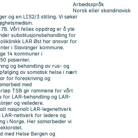
Arbeidsspråk
Norsk eller skandinavisk
er og en LIS2/3 stilling. Vi søker
gighetsmedisin.
78. Vårt felles oppdrag er å yte
under substitusjonsbehandling for
oliklinikk LAR Øst har ansvar for
sienter i Stavanger kommune.
rige 14 kommuner i
50 pasienter.
ning og behandling av rus- og
ppfølging av somatisk helse i nært
ar for foreskriving og
 samarbeid med
forløp TSB gir rammene for vårt
je for LAR-behandling og LAR-
linjer og veiledere.
talt nasjonalt LAR-legenettverk
t LAR-nettverk for ledere og
ng i Norge. Her samarbeider vi
rektoratet.
beid med Helse Bergen og