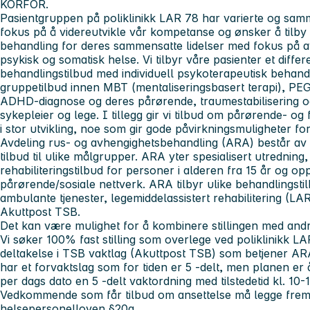
KORFOR.
Pasientgruppen på poliklinikk LAR 78 har varierte og samm
fokus på å videreutvikle vår kompetanse og ønsker å tilby
behandling for deres sammensatte lidelser med fokus på 
psykisk og somatisk helse. Vi tilbyr våre pasienter et differe
behandlingstilbud med individuell psykoterapeutisk behand
gruppetilbud innen MBT (mentaliseringsbasert terapi), P
ADHD-diagnose og deres pårørende, traumestabilisering og
sykepleier og lege. I tillegg gir vi tilbud om pårørende- og 
i stor utvikling, noe som gir gode påvirkningsmuligheter fo
Avdeling rus- og avhengighetsbehandling (ARA) består av 9
tilbud til ulike målgrupper. ARA yter spesialisert utredning
rehabiliteringstilbud for personer i alderen fra 15 år og o
pårørende/sosiale nettverk. ARA tilbyr ulike behandlingsti
ambulante tjenester, legemiddelassistert rehabilitering (L
Akuttpost TSB.
Det kan være mulighet for å kombinere stillingen med andr
Vi søker 100% fast stilling som overlege ved poliklinikk 
deltakelse i TSB vaktlag (Akuttpost TSB) som betjener AR
har et forvaktslag som for tiden er 5 -delt, men planen er 
per dags dato en 5 -delt vaktordning med tilstedetid kl. 10
Vedkommende som får tilbud om ansettelse må legge frem po
helsepersonelloven §20a.