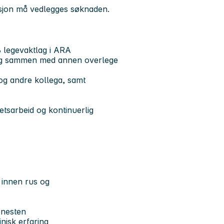
asjon må vedlegges søknaden.
SB legevaktlag i ARA
ling sammen med annen overlege
 og andre kollega, samt
tetsarbeid og kontinuerlig
 innen rus og
enesten
inisk erfaring