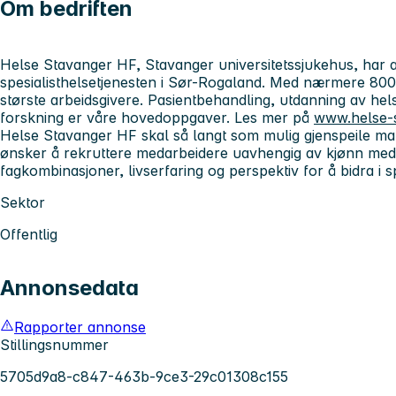
Om bedriften
Helse Stavanger HF, Stavanger universitetssjukehus, har 
spesialisthelsetjenesten i Sør-Rogaland. Med nærmere 8000
største arbeidsgivere. Pasientbehandling, utdanning av he
forskning er våre hovedoppgaver. Les mer på
www.helse-
Helse Stavanger HF skal så langt som mulig gjenspeile man
ønsker å rekruttere medarbeidere uavhengig av kjønn med
fagkombinasjoner, livserfaring og perspektiv for å bidra i s
Sektor
Offentlig
Annonsedata
Rapporter annonse
Stillingsnummer
5705d9a8-c847-463b-9ce3-29c01308c155