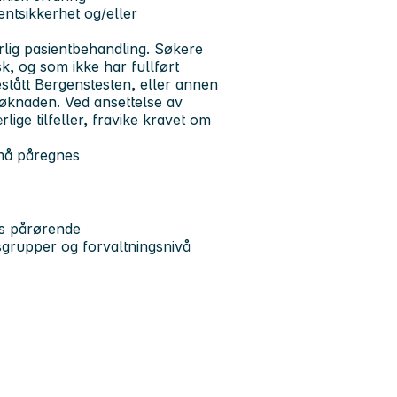
entsikkerhet og/eller
lig pasientbehandling. Søkere
, og som ikke har fullført
tått Bergenstesten, eller annen
øknaden. Ved ansettelse av
rlige tilfeller, fravike kravet om
t må påregnes
es pårørende
grupper og forvaltningsnivå