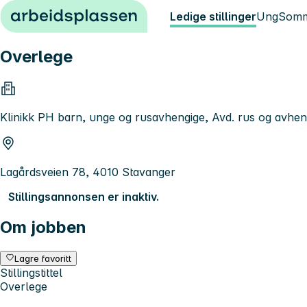
Hopp til innhold
Ledige stillinger
Ung
Somm
Overlege
Klinikk PH barn, unge og rusavhengige, Avd. rus og avh
Lagårdsveien 78, 4010 Stavanger
Stillingsannonsen er inaktiv.
Om jobben
Lagre favoritt
Stillingstittel
Overlege