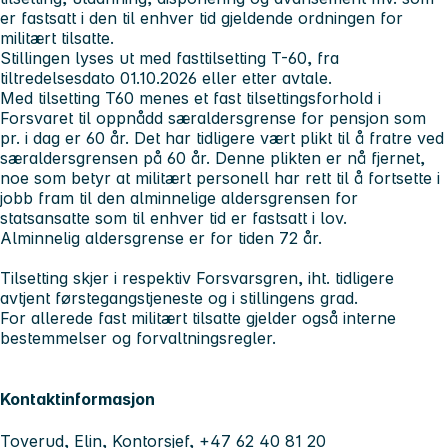
er fastsatt i den til enhver tid gjeldende ordningen for
militært tilsatte.
Stillingen lyses ut med fasttilsetting T-60, fra
tiltredelsesdato 01.10.2026 eller etter avtale.
Med tilsetting T60 menes et fast tilsettingsforhold i
Forsvaret til oppnådd særaldersgrense for pensjon som
pr. i dag er 60 år. Det har tidligere vært plikt til å fratre ved
særaldersgrensen på 60 år. Denne plikten er nå fjernet,
noe som betyr at militært personell har rett til å fortsette i
jobb fram til den alminnelige aldersgrensen for
statsansatte som til enhver tid er fastsatt i lov.
Alminnelig aldersgrense er for tiden 72 år.
Tilsetting skjer i respektiv Forsvarsgren, iht. tidligere
avtjent førstegangstjeneste og i stillingens grad.
For allerede fast militært tilsatte gjelder også interne
bestemmelser og forvaltningsregler.
Kontaktinformasjon
Toverud, Elin, Kontorsjef, +47 62 40 81 20