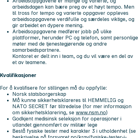
Arbeidsoppgavene er mange og varierte, og
arbeidsdagen kan bære preg av et høyt tempo. Men
til tross for tempo og varierte oppgaver oppleves
arbeidsoppgavene verdifulle og særdeles viktige, og
gir arbeidet en dypere mening.
Arbeidsoppgavene medfører jobb på ulike
plattformer, herunder PC og telefon, samt personlige
møter med de tjenestegjørende og andre
samarbeidspartnere.
Kontoret er delt inn i team, og du vil være en del av
et av teamene.
Kvalifikasjoner
For å kvalifisere for stillingen må du oppfylle:
Norsk statsborgerskap
Må kunne sikkerhetsklareres til HEMMELIG og
NATO SECRET før tiltredelse (for mer informasjon
om sikkerhetsklarering, se
www.nsm.no
)
Godkjent medisinsk seleksjon for operasjoner i
utlandet gjennomført av militær lege
Bestå fysiske tester med karakter 3 i utholdenhet (se
beskrivelse på forsvaret.no/krav/fysiske-tester-i-