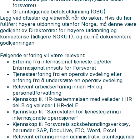
forsvaret)
Grunnleggende befalsutdanning (GBU)
Legg ved attester og vitnemål når du søker. Hvis du har
fullført høyere utdanning utenfor Norge, må denne være
godkjent av Direktoratet for høyere utdanning og
kompetanse (tidligere NOKUT), og du må dokumentere
godkjenningen.
Følgende erfaring vil være relevant:
Erfaring fra internasjonal tjeneste og/eller
Internasjonal innsats for Forsvaret
Tjenesteerfaring fra en operativ avdeling eller
erfaring fra å understøtte en operativ avdeling
Relevant arbeidserfaring innen HR og
personellforvaltning
Kjennskap til HR-bestemmelsen med veileder i HR-
del B og veileder i HR-del E
Kjennskap til "Særavtalen for tjenestegjøring i
internasjonale operasjoner"
Kjennskap til Forsvarets saksbehandlingsverktøy,
herunder SAP, DocuLive, EIC, Word, Excel
Relevant erfaring innen administrativ, planleggende