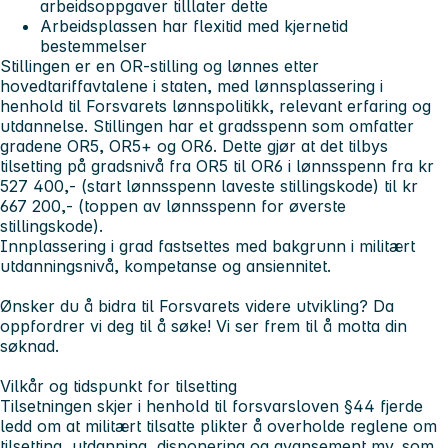
arbeidsoppgaver tilllater dette
Arbeidsplassen har flexitid med kjernetid
bestemmelser
Stillingen er en OR-stilling og lønnes etter
hovedtariffavtalene i staten, med lønnsplassering i
henhold til Forsvarets lønnspolitikk, relevant erfaring og
utdannelse. Stillingen har et gradsspenn som omfatter
gradene OR5, OR5+ og OR6. Dette gjør at det tilbys
tilsetting på gradsnivå fra OR5 til OR6 i lønnsspenn fra kr
527 400,- (start lønnsspenn laveste stillingskode) til kr
667 200,- (toppen av lønnsspenn for øverste
stillingskode).
Innplassering i grad fastsettes med bakgrunn i militært
utdanningsnivå, kompetanse og ansiennitet.
Ønsker du å bidra til Forsvarets videre utvikling? Da
oppfordrer vi deg til å søke! Vi ser frem til å motta din
søknad.
Vilkår og tidspunkt for tilsetting
Tilsetningen skjer i henhold til forsvarsloven §44 fjerde
ledd om at militært tilsatte plikter å overholde reglene om
tilsetting, utdanning, disponering og avansement mv. som