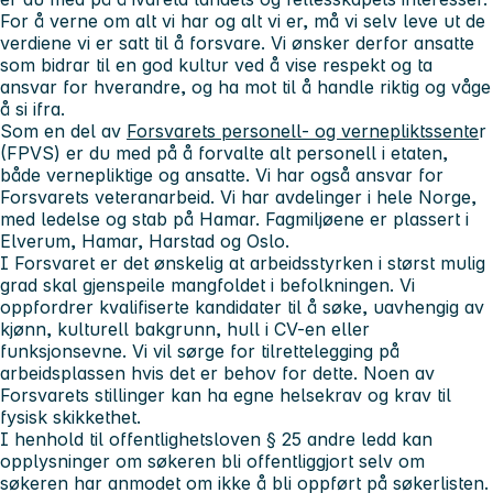
For å verne om alt vi har og alt vi er, må vi selv leve ut de
verdiene vi er satt til å forsvare. Vi ønsker derfor ansatte
som bidrar til en god kultur ved å vise respekt og ta
ansvar for hverandre, og ha mot til å handle riktig og våge
å si ifra.
Som en del av
Forsvarets personell- og vernepliktssente
r
(FPVS) er du med på å forvalte alt personell i etaten,
både vernepliktige og ansatte. Vi har også ansvar for
Forsvarets veteranarbeid. Vi har avdelinger i hele Norge,
med ledelse og stab på Hamar. Fagmiljøene er plassert i
Elverum, Hamar, Harstad og Oslo.
I Forsvaret er det ønskelig at arbeidsstyrken i størst mulig
grad skal gjenspeile mangfoldet i befolkningen. Vi
oppfordrer kvalifiserte kandidater til å søke, uavhengig av
kjønn, kulturell bakgrunn, hull i CV-en eller
funksjonsevne. Vi vil sørge for tilrettelegging på
arbeidsplassen hvis det er behov for dette. Noen av
Forsvarets stillinger kan ha egne helsekrav og krav til
fysisk skikkethet.
I henhold til offentlighetsloven § 25 andre ledd kan
opplysninger om søkeren bli offentliggjort selv om
søkeren har anmodet om ikke å bli oppført på søkerlisten.