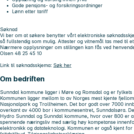
Gode pensjons- og forsikringsordninger
Lønn etter tariff
Søknad
Vi ber om at søkere benytter vårt elektroniske søknadsskje
så fullstendig som mulig. Attester og vitnemål tas med til et
Nærmere opplysninger om stillingen kan fås ved henvendels
Olsen 48 25 45 10
Link til søknadsskjema:
Søk her
Om bedriften
Sunndal kommune ligger i Møre og Romsdal og er fylkets 
Kommunen ligger mellom to av Norges mest kjente fjellområ
Nasjonalpark og Trollheimen. Det bor godt over 7000 inn
overkant av 4000 bor i kommunesentret, Sunndalsøra. De t
Hydro Sunndal og Sunndal kommune, hvor over 800 er an
spennende næringsliv med særlig høy kompetanse innenfor
elektronikk og datateknologi. Kommunen er også kjent for 