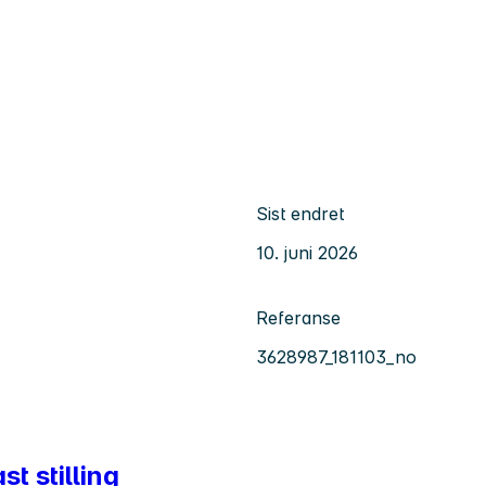
Sist endret
10. juni 2026
Referanse
3628987_181103_no
t stilling