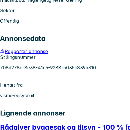
fritidstilbud.
Tilgjengelighetserklæring
Sektor
Offentlig
Annonsedata
Rapporter annonse
Stillingsnummer
708d278c-8e38-41d5-9288-b035c839a310
Hentet fra
visma-easycruit
Lignende annonser
Rådgiver byggesak og tilsyn - 100 % fas