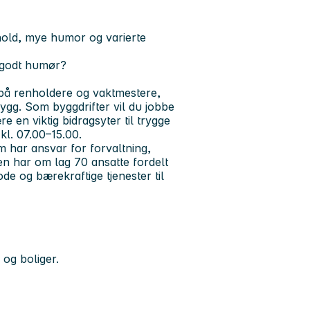
mhold, mye humor og varierte
d godt humør?
t på renholdere og vaktmestere,
gg. Som byggdrifter vil du jobbe
 en viktig bidragsyter til trygge
kl. 07.00–15.00.
m har ansvar for forvaltning,
n har om lag 70 ansatte fordelt
de og bærekraftige tjenester til
 og boliger.