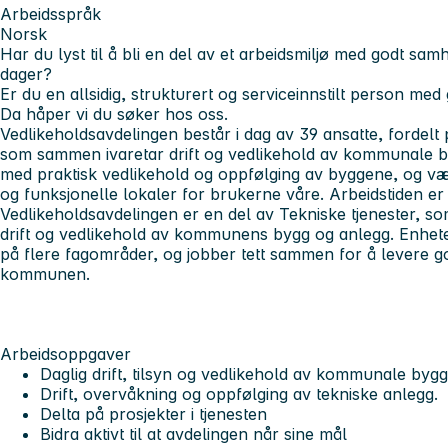
Arbeidsspråk
Norsk
Har du lyst til å bli en del av et arbeidsmiljø med godt sa
dager?
Er du en allsidig, strukturert og serviceinnstilt person me
Da håper vi du søker hos oss.
Vedlikeholdsavdelingen består i dag av 39 ansatte, fordel
som sammen ivaretar drift og vedlikehold av kommunale by
med praktisk vedlikehold og oppfølging av byggene, og være
og funksjonelle lokaler for brukerne våre. Arbeidstiden er 
Vedlikeholdsavdelingen er en del av Tekniske tjenester, so
drift og vedlikehold av kommunens bygg og anlegg. Enhete
på flere fagområder, og jobber tett sammen for å levere go
kommunen.
Arbeidsoppgaver
Daglig drift, tilsyn og vedlikehold av kommunale bygg
Drift, overvåkning og oppfølging av tekniske anlegg.
Delta på prosjekter i tjenesten
Bidra aktivt til at avdelingen når sine mål