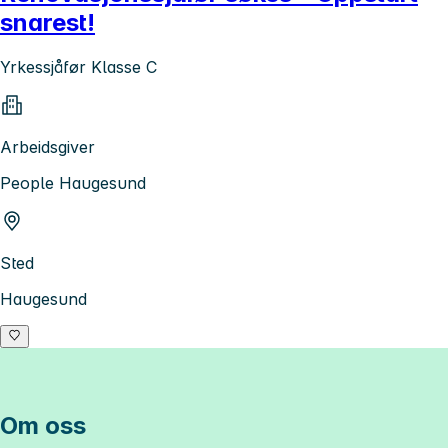
snarest!
Yrkessjåfør Klasse C
Arbeidsgiver
People Haugesund
Sted
Haugesund
Om oss