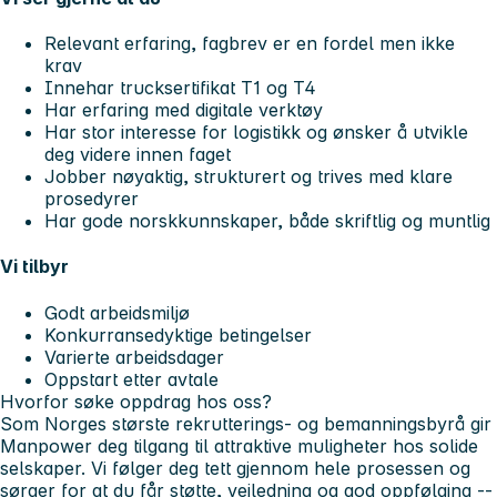
Relevant erfaring, fagbrev er en fordel men ikke
krav
Innehar trucksertifikat T1 og T4
Har erfaring med digitale verktøy
Har stor interesse for logistikk og ønsker å utvikle
deg videre innen faget
Jobber nøyaktig, strukturert og trives med klare
prosedyrer
Har gode norskkunnskaper, både skriftlig og muntlig
Vi tilbyr
Godt arbeidsmiljø
Konkurransedyktige betingelser
Varierte arbeidsdager
Oppstart etter avtale
Hvorfor søke oppdrag hos oss?
Som Norges største rekrutterings- og bemanningsbyrå gir
Manpower deg tilgang til attraktive muligheter hos solide
selskaper. Vi følger deg tett gjennom hele prosessen og
sørger for at du får støtte, veiledning og god oppfølging --