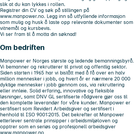
slik at du kan lykkes i rollen.
Registrer din CV og søk på stillingen på
www.manpower.no. Legg inn så utfyllende informasjon
som mulig og husk å laste opp relevante dokumenter som
vitnemål og kursbevis.
Vi ser fram til å motta din søknad!
Om bedriften
Manpower er Norges største og ledende bemanningsbyrå.
Vi bemanner og rekrutterer til privat og offentlig sektor.
Siden starten i 1965 har vi bistått med å få over en halv
million mennesker i jobb, og hvert år er nærmere 20 000
dyktige mennesker i jobb gjennom oss, via rekruttering
eller innleie. Solid erfaring, innovative og fleksible
løsninger, samt DNV GL sertifiserte rådgivere gjør oss til
den komplette leverandør for våre kunder. Manpower
er
sertifisert som Revidert Arbeidsgiver og sertifisert i
henhold til ISO 9001:2015. Det bekrefter at Manpower
etterlever sentrale prinsipper i arbeidsmiljøloven og
opptrer som en seriøs og profesjonell arbeidsgiver
www.manpower.no