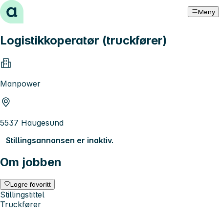
Hopp til innhold
Meny
Logistikkoperatør (truckfører)
Manpower
5537 Haugesund
Stillingsannonsen er inaktiv.
Om jobben
Lagre favoritt
Stillingstittel
Truckfører