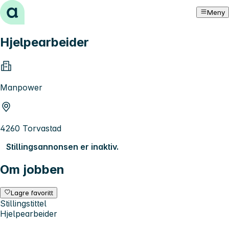
Hopp til innhold
Meny
Hjelpearbeider
Manpower
4260 Torvastad
Stillingsannonsen er inaktiv.
Om jobben
Lagre favoritt
Stillingstittel
Hjelpearbeider