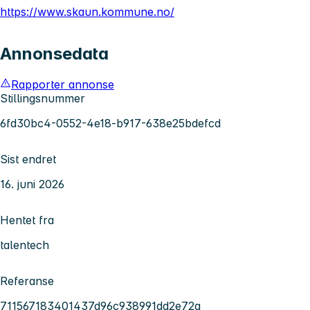
https://www.skaun.kommune.no/
Annonsedata
Rapporter annonse
Stillingsnummer
6fd30bc4-0552-4e18-b917-638e25bdefcd
Sist endret
16. juni 2026
Hentet fra
talentech
Referanse
711567183401437d96c938991dd2e72a