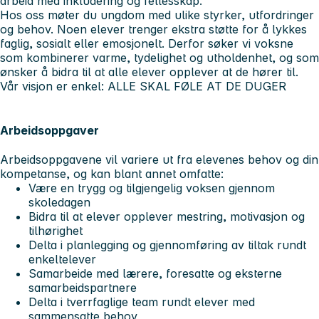
arbeid med inkludering og fellesskap.
Hos oss møter du ungdom med ulike styrker, utfordringer
og behov. Noen elever trenger ekstra støtte for å lykkes
faglig, sosialt eller emosjonelt. Derfor søker vi voksne
som kombinerer varme, tydelighet og utholdenhet, og som
ønsker å bidra til at alle elever opplever at de hører til.
Vår visjon er enkel: ALLE SKAL FØLE AT DE DUGER
Arbeidsoppgaver
Arbeidsoppgavene vil variere ut fra elevenes behov og din
kompetanse, og kan blant annet omfatte:
Være en trygg og tilgjengelig voksen gjennom
skoledagen
Bidra til at elever opplever mestring, motivasjon og
tilhørighet
Delta i planlegging og gjennomføring av tiltak rundt
enkeltelever
Samarbeide med lærere, foresatte og eksterne
samarbeidspartnere
Delta i tverrfaglige team rundt elever med
sammensatte behov