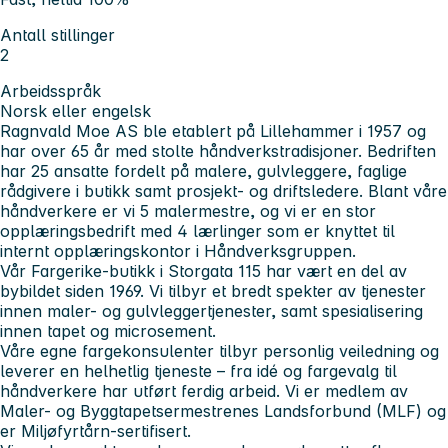
Antall stillinger
2
Arbeidsspråk
Norsk eller engelsk
Ragnvald Moe AS ble etablert på Lillehammer i 1957 og
har over 65 år med stolte håndverkstradisjoner. Bedriften
har 25 ansatte fordelt på malere, gulvleggere, faglige
rådgivere i butikk samt prosjekt- og driftsledere. Blant våre
håndverkere er vi 5 malermestre, og vi er en stor
opplæringsbedrift med 4 lærlinger som er knyttet til
internt opplæringskontor i Håndverksgruppen.
Vår Fargerike-butikk i Storgata 115 har vært en del av
bybildet siden 1969. Vi tilbyr et bredt spekter av tjenester
innen maler- og gulvleggertjenester, samt spesialisering
innen tapet og microsement.
Våre egne fargekonsulenter tilbyr personlig veiledning og
leverer en helhetlig tjeneste – fra idé og fargevalg til
håndverkere har utført ferdig arbeid. Vi er medlem av
Maler- og Byggtapetsermestrenes Landsforbund (MLF) og
er Miljøfyrtårn-sertifisert.