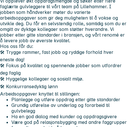
Vi opplever økt oppdragsmengde og søker etter flere
faglærte gulvleggere til vårt team på Lillehammer. I
jobben som håndverker møter du varierte
arbeidsoppgaver som gir deg muligheten til å vokse og
utvikle deg. Du får en selvstendig rolle, samtidig som du er
omgitt av dyktige kollegaer som støtter hverandre. Vi
jobber etter gitte standarder i bransjen, og vårt renomé er
å levere jobb av øverste kvalitet.
Hos oss får du:
🛠️ Trygge rammer, fast jobb og ryddige forhold hver
eneste dag!
🛠️ Fokus på kvalitet og spennende jobber som utfordrer
deg faglig
🛠️ Hyggelige kollegaer og sosialt miljø.
🛠️ Konkurransedyktig lønn
Arbeidsoppgaver knyttet til stillingen:
Planlegge og utføre oppdrag etter gitte standarder
Grundig utførelse av underlag og forarbeid til
gulvbelegg
Ha en god dialog med kunder og oppdragsgivere
Være god på relasjonsbygging med andre faggrupper