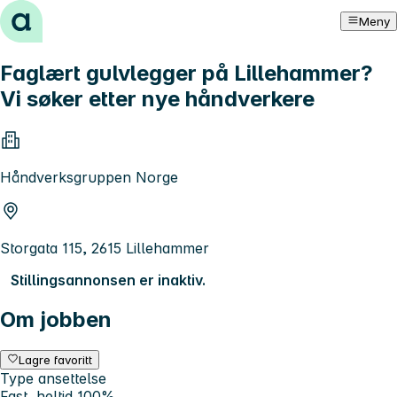
Hopp til innhold
Meny
Faglært gulvlegger på Lillehammer?
Vi søker etter nye håndverkere
Håndverksgruppen Norge
Storgata 115, 2615 Lillehammer
Stillingsannonsen er inaktiv.
Om jobben
Lagre favoritt
Type ansettelse
Fast, heltid 100%