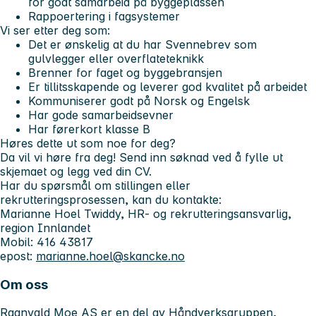
for godt samarbeid på byggeplassen
Rappoertering i fagsystemer
Vi ser etter deg som:
Det er ønskelig at du har Svennebrev som
gulvlegger eller overflateteknikk
Brenner for faget og byggebransjen
Er tillitsskapende og leverer god kvalitet på arbeidet
Kommuniserer godt på Norsk og Engelsk
Har gode samarbeidsevner
Har førerkort klasse B
Høres dette ut som noe for deg?
Da vil vi høre fra deg! Send inn søknad ved å fylle ut
skjemaet og legg ved din CV.
Har du spørsmål om stillingen eller
rekrutteringsprosessen, kan du kontakte:
Marianne Hoel Twiddy, HR- og rekrutteringsansvarlig,
region Innlandet
Mobil: 416 43817
epost:
marianne.hoel@skancke.no
Om oss
Ragnvald Moe AS
er en del av
Håndverksgruppen
,