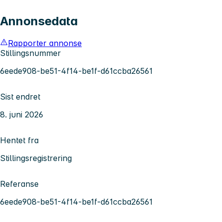
Annonsedata
Rapporter annonse
Stillingsnummer
6eede908-be51-4f14-be1f-d61ccba26561
Sist endret
8. juni 2026
Hentet fra
Stillingsregistrering
Referanse
6eede908-be51-4f14-be1f-d61ccba26561