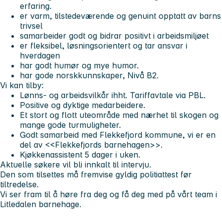
erfaring.
er varm, tilstedeværende og genuint opptatt av barns
trivsel
samarbeider godt og bidrar positivt i arbeidsmiljøet
er fleksibel, løsningsorientert og tar ansvar i
hverdagen
har godt humør og mye humor.
har gode norskkunnskaper, Nivå B2.
Vi kan tilby:
Lønns- og arbeidsvilkår ihht. Tariffavtale via PBL.
Positive og dyktige medarbeidere.
Et stort og flott uteområde med nærhet til skogen og
mange gode turmuligheter.
Godt samarbeid med Flekkefjord kommune, vi er en
del av <<Flekkefjords barnehagen>>.
Kjøkkenassistent 5 dager i uken.
Aktuelle søkere vil bli innkalt til intervju.
Den som tilsettes må fremvise gyldig politiattest før
tiltredelse.
Vi ser fram til å høre fra deg og få deg med på vårt team i
Litledalen barnehage.