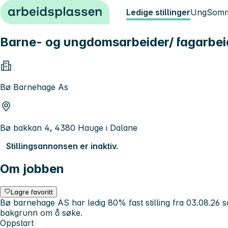
Hopp til innhold
Ledige stillinger
Ung
Somm
Barne- og ungdomsarbeider/ fagarbei
Bø Barnehage As
Bø bakkan 4, 4380 Hauge i Dalane
Stillingsannonsen er inaktiv.
Om jobben
Lagre favoritt
Bø barnehage AS har ledig 80% fast stilling fra 03.08.26 
bakgrunn om å søke.
Oppstart