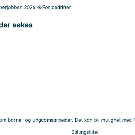
erjobben
2026
☀️
For bedrifter
der søkes
som barne- og ungdomsarbeider. Det kan bli mulighet med f
Stillingstittel