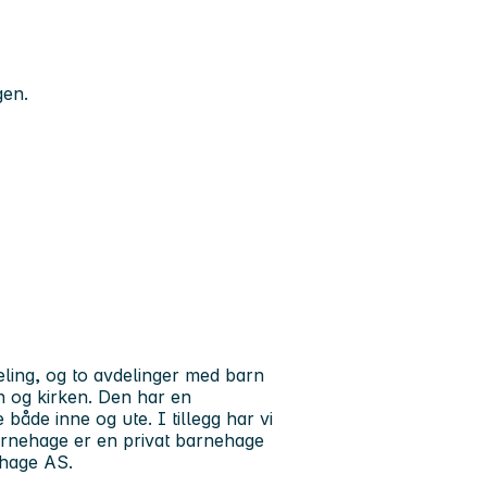
gen.
ing, og to avdelinger med barn
n og kirken. Den har en
både inne og ute. I tillegg har vi
arnehage er en privat barnehage
ehage AS.