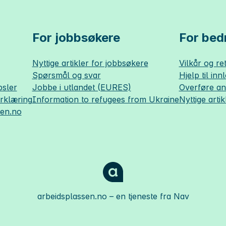
For jobbsøkere
For bedr
Nyttige artikler for jobbsøkere
Vilkår og ret
Spørsmål og svar
Hjelp til inn
sler
Jobbe i utlandet (EURES)
Overføre a
erklæring
Information to refugees from Ukraine
Nyttige artik
sen.no
arbeidsplassen.no
– en tjeneste fra Nav