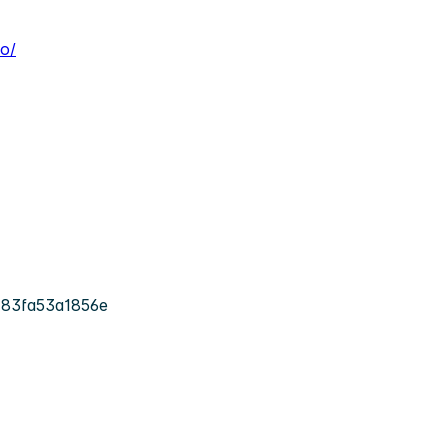
o/
-83fa53a1856e