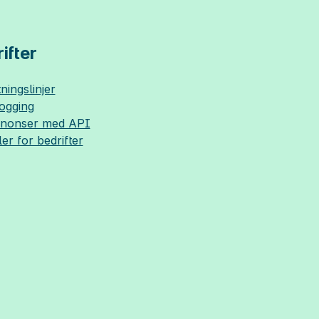
ifter
ningslinjer
logging
nnonser med API
ler for bedrifter