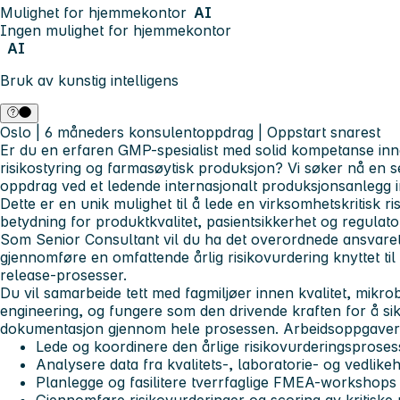
Mulighet for hjemmekontor
AI
Ingen mulighet for hjemmekontor
AI
Bruk av kunstig intelligens
Oslo | 6 måneders konsulentoppdrag | Oppstart snarest
Er du en erfaren GMP-spesialist med solid kompetanse inne
risikostyring og farmasøytisk produksjon? Vi søker nå en s
oppdrag ved et ledende internasjonalt produksjonsanlegg in
Dette er en unik mulighet til å lede en virksomhetskritisk 
betydning for produktkvalitet, pasientsikkerhet og regulato
Som Senior Consultant vil du ha det overordnede ansvaret
gjennomføre en omfattende årlig risikovurdering knyttet til
release-prosesser.
Du vil samarbeide tett med fagmiljøer innen kvalitet, mikro
engineering, og fungere som den drivende kraften for å sikr
dokumentasjon gjennom hele prosessen. Arbeidsoppgaver
Lede og koordinere den årlige risikovurderingsprose
Analysere data fra kvalitets-, laboratorie- og vedlik
Planlegge og fasilitere tverrfaglige FMEA-workshops