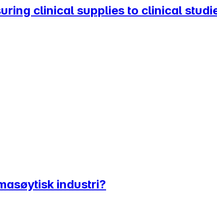
suring clinical supplies to clinical stu
masøytisk industri?