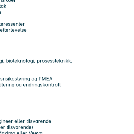
risikoer
tak
n
teressenter
etterlevelse
i, bioteknologi, prosessteknikk,
tsrisikostyring og FMEA
tering og endringskontroll
ineer eller tilsvarende
er tilsvarende)
Maximo eller Veeva