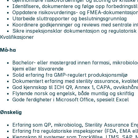
Gjennomføre risikovurderinger og scoring av kritiske 
Identifisere, dokumentere og følge opp forbedringstil
Oppdatere risikovurderings- og FMEA-dokumentasjo
Utarbeide sluttrapporter og beslutningsgrunnlag
Koordinere godkjenninger og reviews med sentrale in
Sikre inspeksjonsklar dokumentasjon og regulatorisk 
Kvalifikasjoner
Må-ha
Bachelor- eller mastergrad innen farmasi, mikrobiolog
kjemi eller tilsvarende
Solid erfaring fra GMP-regulert produksjonsmiljø
Dokumentert erfaring med sterility assurance, kvalite
God kjennskap til ICH Q9, Annex 1, CAPA, avvikshånd
Flytende norsk og engelsk, både muntlig og skriftlig
Gode ferdigheter i Microsoft Office, spesielt Excel
Ønskelig
Erfaring som QP, mikrobiolog, Sterility Assurance Eng
Erfaring fra regulatoriske inspeksjoner (FDA, EMA ell
Kjennskap til systemer som TrackWise, LIMS, SAP, 