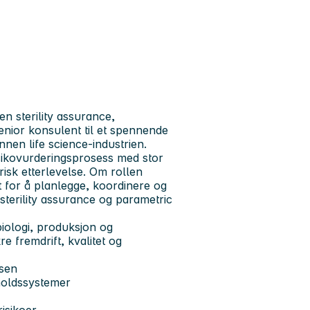
n sterility assurance,
enior konsulent til et spennende
nen life science-industrien.
risikovurderingsprosess med stor
risk etterlevelse. Om rollen
 for å planlegge, koordinere og
 sterility assurance og parametric
biologi, produksjon og
e fremdrift, kvalitet og
ssen
eholdssystemer