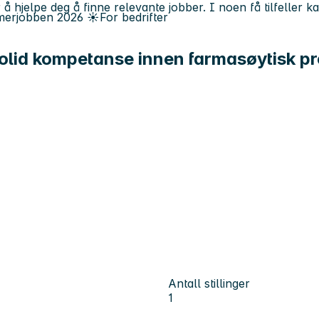
 å hjelpe deg å finne relevante jobber. I noen få tilfeller 
erjobben
2026
☀️
For bedrifter
solid kompetanse innen farmasøytisk p
Antall stillinger
1