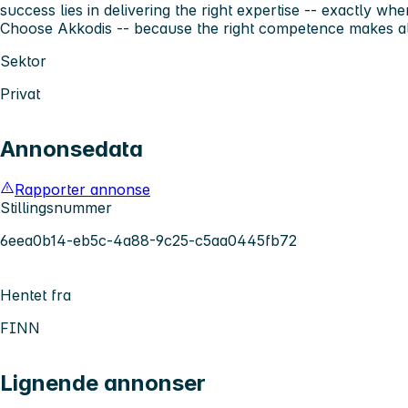
success lies in delivering the right expertise -- exactly wh
Choose Akkodis -- because the right competence makes all
Sektor
Privat
Annonsedata
Rapporter annonse
Stillingsnummer
6eea0b14-eb5c-4a88-9c25-c5aa0445fb72
Hentet fra
FINN
Lignende annonser