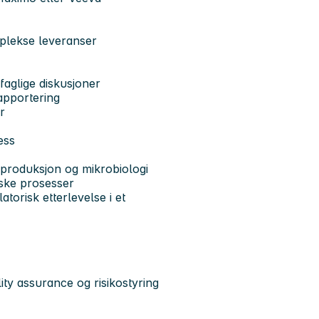
plekse leveranser
faglige diskusjoner
apportering
r
ess
 produksjon og mikrobiologi
iske prosesser
latorisk etterlevelse i et
ity assurance og risikostyring