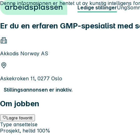
Denne informasjonen er hentet ut av kunstig intelligens for
Hopp til innhold
Ledige stillinger
Ung
Somm
Er du en erfaren GMP-spesialist med 
Akkodis Norway AS
Askekroken 11, 0277 Oslo
Stillingsannonsen er inaktiv.
Om jobben
Lagre favoritt
Type ansettelse
Prosjekt, heltid 100%