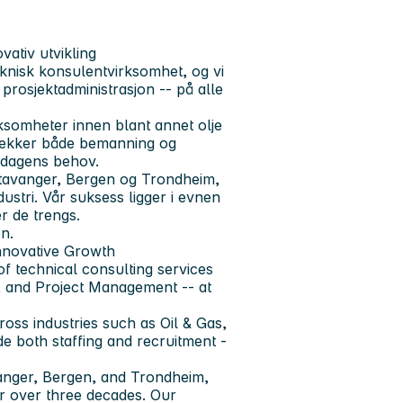
vativ utvikling
knisk konsulentvirksomhet, og vi
 prosjektadministrasjon -- på alle
ksomheter innen blant annet olje
 dekker både bemanning og
ndagens behov.
 Stavanger, Bergen og Trondheim,
dustri. Vår suksess ligger i evnen
r de trengs.
en.
nnovative Growth
f technical consulting services
IT, and Project Management -- at
oss industries such as Oil & Gas,
e both staffing and recruitment -
anger, Bergen, and Trondheim,
r over three decades. Our