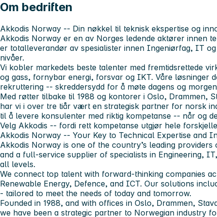
Om bedriften
Akkodis Norway -- Din nøkkel til teknisk ekspertise og inno
Akkodis Norway er en av Norges ledende aktører innen te
er totalleverandør av spesialister innen Ingeniørfag, IT og
nivåer.
Vi kobler markedets beste talenter med fremtidsrettede vir
og gass, fornybar energi, forsvar og IKT. Våre løsninger
rekruttering -- skreddersydd for å møte dagens og morge
Med røtter tilbake til 1988 og kontorer i Oslo, Drammen,
har vi i over tre tiår vært en strategisk partner for norsk in
til å levere konsulenter med riktig kompetanse -- når og de
Velg Akkodis -- fordi rett kompetanse utgjør hele forskjell
Akkodis Norway -- Your Key to Technical Expertise and I
Akkodis Norway is one of the country’s leading providers o
and a full-service supplier of specialists in Engineering, 
all levels.
We connect top talent with forward-thinking companies acr
Renewable Energy, Defence, and ICT. Our solutions includ
- tailored to meet the needs of today and tomorrow.
Founded in 1988, and with offices in Oslo, Drammen, Stav
we have been a strategic partner to Norwegian industry fo