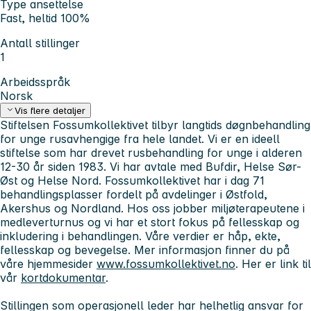
Type ansettelse
Fast, heltid 100%
Antall stillinger
1
Arbeidsspråk
Norsk
Vis flere detaljer
Stiftelsen Fossumkollektivet tilbyr langtids døgnbehandling
for unge rusavhengige fra hele landet. Vi er en ideell
stiftelse som har drevet rusbehandling for unge i alderen
12-30 år siden 198
3. Vi har avtale med Bufdir, Helse Sør-
Øst og Helse Nord. Fossumkollektivet har i dag 71
b
ehandlingsplasser fordelt på avdelinger i Østfold,
Akershus og Nordland.
Hos oss jobber miljøterapeutene i
medleverturnus og vi har et stort fokus på fellesskap og
inkludering i behandlingen.
Våre verdier er håp, ekte,
fellesskap og bevegelse. Mer informasjon finner du på
våre hjemmesider
www.fossumkollektivet.no
. Her er link til
vår
kortdokumentar
.
Stillingen som operasjonell leder har helhetlig ansvar for