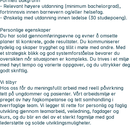
Formell bakgrunn
- Relevant høyere utdanning (minimum bachelorgrad),
fortrinnsvis innen barnevern og/eller helsefag.
- Ønskelig med utdanning innen ledelse (30 studiepoeng).
Personlige egenskaper
Du har solid gjennomføringsevne og evner å omsette
planer til konkrete, gode resultater. Du kommuniserer
tydelig og skaper trygghet og tillit i møte med andre. Med
et strategisk blikk og god systemforståelse bevarer du
oversikten når situasjonen er kompleks. Du trives i et miljø
med høyt tempo og varierte oppgaver, og du uttrykker deg
godt skriftlig.
Vi
tilbyr
Hos oss får du meningsfullt arbeid med reell påvirkning
tett på ungdommer og pasienter. Vårt arbeidsmiljø er
preget av høy fagkompetanse og tett samhandling i
tverrfaglige team. Vi legger til rette for personlig og faglig
utvikling gjennom teamarbeid, veiledning, fagdager og
kurs, og du blir en del av et sterkt fagmiljø med god
lederstøtte og solide utviklingsmuligheter.