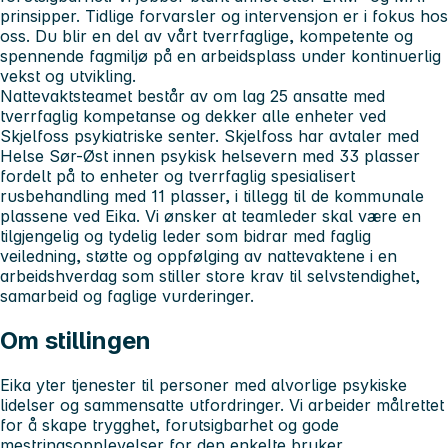
prinsipper. Tidlige forvarsler og intervensjon er i fokus hos
oss. Du blir en del av vårt tverrfaglige, kompetente og
spennende fagmiljø på en arbeidsplass under kontinuerlig
vekst og utvikling.
Nattevaktsteamet består av om lag 25 ansatte med
tverrfaglig kompetanse og dekker alle enheter ved
Skjelfoss psykiatriske senter. Skjelfoss har avtaler med
Helse Sør-Øst innen psykisk helsevern med 33 plasser
fordelt på to enheter og tverrfaglig spesialisert
rusbehandling med 11 plasser, i tillegg til de kommunale
plassene ved Eika. Vi ønsker at teamleder skal være en
tilgjengelig og tydelig leder som bidrar med faglig
veiledning, støtte og oppfølging av nattevaktene i en
arbeidshverdag som stiller store krav til selvstendighet,
samarbeid og faglige vurderinger.
Om stillingen
Eika yter tjenester til personer med alvorlige psykiske
lidelser og sammensatte utfordringer. Vi arbeider målrettet
for å skape trygghet, forutsigbarhet og gode
mestringsopplevelser for den enkelte bruker.