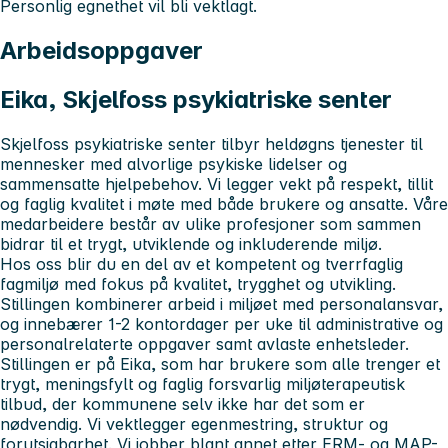
Personlig egnethet vil bli vektlagt.
Arbeidsoppgaver
Eika, Skjelfoss psykiatriske senter
Skjelfoss psykiatriske senter tilbyr heldøgns tjenester til
mennesker med alvorlige psykiske lidelser og
sammensatte hjelpebehov. Vi legger vekt på respekt, tillit
og faglig kvalitet i møte med både brukere og ansatte. Våre
medarbeidere består av ulike profesjoner som sammen
bidrar til et trygt, utviklende og inkluderende miljø.
Hos oss blir du en del av et kompetent og tverrfaglig
fagmiljø med fokus på kvalitet, trygghet og utvikling.
Stillingen kombinerer arbeid i miljøet med personalansvar,
og innebærer 1-2 kontordager per uke til administrative og
personalrelaterte oppgaver samt avlaste enhetsleder.
Stillingen er på Eika, som har brukere som alle trenger et
trygt, meningsfylt og faglig forsvarlig miljøterapeutisk
tilbud, der kommunene selv ikke har det som er
nødvendig. Vi vektlegger egenmestring, struktur og
forutsigbarhet. Vi jobber blant annet etter ERM- og MAP-