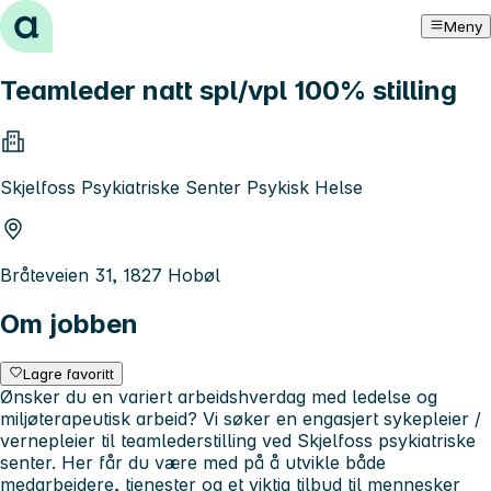
Hopp til innhold
Meny
Teamleder natt spl/vpl 100% stilling
Skjelfoss Psykiatriske Senter Psykisk Helse
Bråteveien 31, 1827 Hobøl
Om jobben
Lagre favoritt
Ønsker du en variert arbeidshverdag med ledelse og
miljøterapeutisk arbeid? Vi søker en engasjert sykepleier /
vernepleier til teamlederstilling ved Skjelfoss psykiatriske
senter. Her får du være med på å utvikle både
medarbeidere, tjenester og et viktig tilbud til mennesker