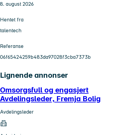
8. august 2026
Hentet fra
talentech
Referanse
06f65424259b483da97028f3cba7373b
Lignende annonser
Omsorgsfull og engasjert
Avdelingsleder, Fremja Bolig
Avdelingsleder