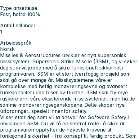
Type ansettelse
Fast, heltid 100%
Antall stillinger
1
Arbeidsspråk
Norsk
Missiles & Aerostructures
utvikler et nytt supersonisk
missilsystem, Supersonic Strike Missile (3SM), og vi søker
deg som vil jobbe med å sikre funksjonell sikkerhet i
programvaren. 3SM er et stort tverrfaglig prosjekt som
skal gå over mange år. Missilsystemene våre er
komplekse med heftig manøvreringsevne og avansert
funksjonalitet i alle faser av flukten. 3SM skal fly mye
raskere enn våre eksisterende missilsystemer, men ha de
samme manøvreringsegenskapene. Dette skaper nye
utfordringer, spesielt innenfor safety.
Vi ser etter deg som vil ta ansvar for Software Safety i
utviklingen 3SM. Du vil få en sentral rolle i å sikre at
programvaren oppfyller de høyeste kravene til
funksjonell sikkerhet – fra konsept til ferdig produkt. Som