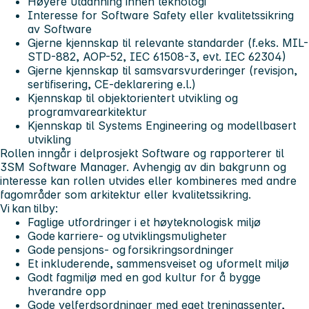
Høyere utdanning innen teknologi
Interesse for Software Safety eller kvalitetssikring
av Software
Gjerne kjennskap til relevante standarder (f.eks. MIL-
STD-882, AOP-52, IEC 61508-3, evt. IEC 62304)
Gjerne kjennskap til samsvarsvurderinger (revisjon,
sertifisering, CE-deklarering e.l.)
Kjennskap til objektorientert utvikling og
programvarearkitektur
Kjennskap til Systems Engineering og modellbasert
utvikling
Rollen inngår i delprosjekt Software og rapporterer til
3SM Software Manager. Avhengig av din bakgrunn og
interesse kan rollen utvides eller kombineres med andre
fagområder som arkitektur eller kvalitetssikring.
Vi kan tilby:
Faglige utfordringer i et høyteknologisk miljø
Gode karriere- og utviklingsmuligheter
Gode pensjons- og forsikringsordninger
Et inkluderende, sammensveiset og uformelt miljø
Godt fagmiljø med en god kultur for å bygge
hverandre opp
Gode velferdsordninger med eget treningssenter,