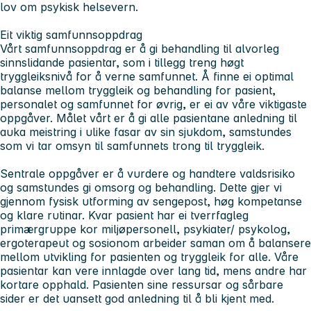
lov om psykisk helsevern.
Eit viktig samfunnsoppdrag
Vårt samfunnsoppdrag er å gi behandling til alvorleg
sinnslidande pasientar, som i tillegg treng høgt
tryggleiksnivå for å verne samfunnet. Å finne ei optimal
balanse mellom tryggleik og behandling for pasient,
personalet og samfunnet for øvrig, er ei av våre viktigaste
oppgåver. Målet vårt er å gi alle pasientane anledning til
auka meistring i ulike fasar av sin sjukdom, samstundes
som vi tar omsyn til samfunnets trong til tryggleik.
Sentrale oppgåver er å vurdere og handtere valdsrisiko
og samstundes gi omsorg og behandling. Dette gjer vi
gjennom fysisk utforming av sengepost, høg kompetanse
og klare rutinar. Kvar pasient har ei tverrfagleg
primærgruppe kor miljøpersonell, psykiater/ psykolog,
ergoterapeut og sosionom arbeider saman om å balansere
mellom utvikling for pasienten og tryggleik for alle. Våre
pasientar kan vere innlagde over lang tid, mens andre har
kortare opphald. Pasienten sine ressursar og sårbare
sider er det uansett god anledning til å bli kjent med.