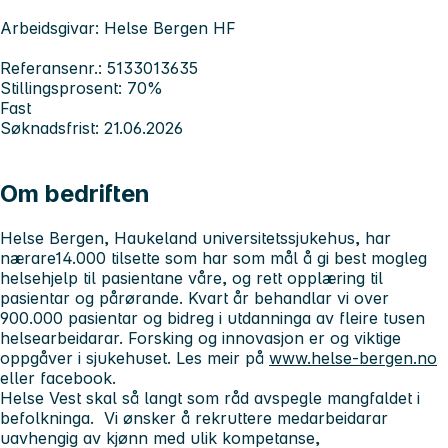
Arbeidsgivar: Helse Bergen HF
Referansenr.: 5133013635
Stillingsprosent: 70%
Fast
Søknadsfrist: 21.06.2026
Om bedriften
Helse Bergen, Haukeland universitetssjukehus, har
nærare14.000 tilsette som har som mål å gi best mogleg
helsehjelp til pasientane våre, og rett opplæring til
pasientar og pårørande. Kvart år behandlar vi over
900.000 pasientar og bidreg i utdanninga av fleire tusen
helsearbeidarar. Forsking og innovasjon er og viktige
oppgåver i sjukehuset. Les meir på
www.helse-bergen.no
eller facebook.
Helse Vest skal så langt som råd avspegle mangfaldet i
befolkninga. Vi ønsker å rekruttere medarbeidarar
uavhengig av kjønn med ulik kompetanse,