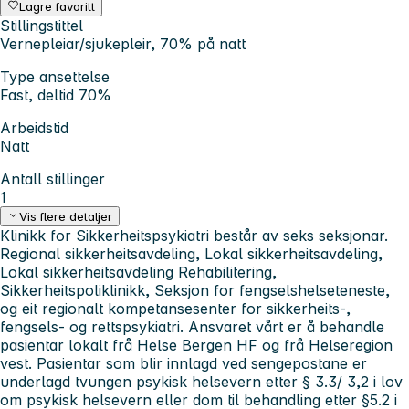
Lagre favoritt
Stillingstittel
Vernepleiar/sjukepleir, 70% på natt
Type ansettelse
Fast, deltid 70%
Arbeidstid
Natt
Antall stillinger
1
Vis flere detaljer
Klinikk for Sikkerheitspsykiatri består av seks seksjonar.
Regional sikkerheitsavdeling, Lokal sikkerheitsavdeling,
Lokal sikkerheitsavdeling Rehabilitering,
Sikkerheitspoliklinikk, Seksjon for fengselshelseteneste,
og eit regionalt kompetansesenter for sikkerheits-,
fengsels- og rettspsykiatri. Ansvaret vårt er å behandle
pasientar lokalt frå Helse Bergen HF og frå Helseregion
vest. Pasientar som blir innlagd ved sengepostane er
underlagd tvungen psykisk helsevern etter § 3.3/ 3,2 i lov
om psykisk helsevern eller dom til behandling etter §5.2 i