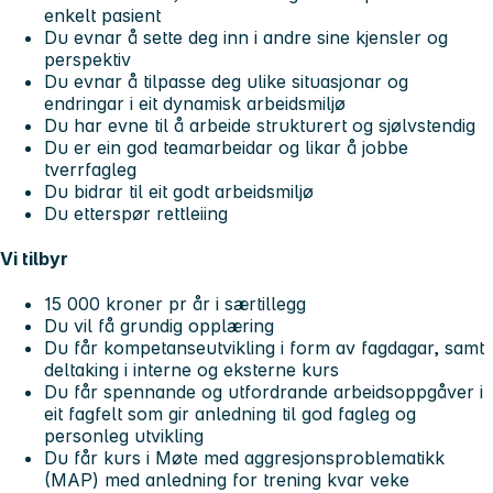
enkelt pasient
Du evnar å sette deg inn i andre sine kjensler og
perspektiv
Du evnar å tilpasse deg ulike situasjonar og
endringar i eit dynamisk arbeidsmiljø
Du har evne til å arbeide strukturert og sjølvstendig
Du er ein god teamarbeidar og likar å jobbe
tverrfagleg
Du bidrar til eit godt arbeidsmiljø
Du etterspør rettleiing
Vi tilbyr
15 000 kroner pr år i særtillegg
Du vil få grundig opplæring
Du får kompetanseutvikling i form av fagdagar, samt
deltaking i interne og eksterne kurs
Du får spennande og utfordrande arbeidsoppgåver i
eit fagfelt som gir anledning til god fagleg og
personleg utvikling
Du får kurs i Møte med aggresjonsproblematikk
(MAP) med anledning for trening kvar veke