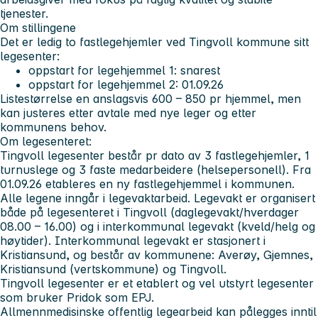
tjenester.
Om stillingene
Det er ledig to fastlegehjemler ved Tingvoll kommune sitt
legesenter:
oppstart for legehjemmel 1: snarest
oppstart for legehjemmel 2: 01.09.26
Listestørrelse en anslagsvis 600 – 850 pr hjemmel, men
kan justeres etter avtale med nye leger og etter
kommunens behov.
Om legesenteret:
Tingvoll legesenter består pr dato av 3 fastlegehjemler, 1
turnuslege og 3 faste medarbeidere (helsepersonell). Fra
01.09.26 etableres en ny fastlegehjemmel i kommunen.
Alle legene inngår i legevaktarbeid. Legevakt er organisert
både på legesenteret i Tingvoll (daglegevakt/hverdager
08.00 – 16.00) og i interkommunal legevakt (kveld/helg og
høytider). Interkommunal legevakt er stasjonert i
Kristiansund, og består av kommunene: Averøy, Gjemnes,
Kristiansund (vertskommune) og Tingvoll.
Tingvoll legesenter er et etablert og vel utstyrt legesenter
som bruker Pridok som EPJ.
Allmennmedisinske offentlig legearbeid kan pålegges inntil