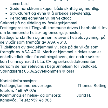
samarbeid.
Gode norskkunnskaper både skriftlig og muntlig.
Strukturert og evne til å arbeide selvstendig.
Personlig egnethet vil bli vektlagt.
Søknad på og tildeling av fastlegehjemmel:
Fastlegepraksis i Tingvoll kommune drives i henhold til lov
om kommunale helse- og omsorgstjenester,
fastlegeforskriften og annen relevant helselovgivning, på
de vilkår som fremgår av ASA 4310.
Tildelingen av avtalehjemmel vil skje på de vilkår som
fremgår av ASA 4310. Merk at hjemmel tildeles som et
enkeltvedtak etter forvaltningsloven, der andre søkere
kan ha innsynsrett i bl.a. CV og søknadsdokumenter
dersom de har relevans i begrunnelsen for vedtaket.
Søknadsfrist 05.06.26
Velkommen til oss!
Kontaktinformasjon:
Fastlege/kommuneoverlege: Thomas Bulling
telefon: 468 49 076
Kommunalsjef helse- og omsorg: Jorid H.
Kamsvåg, Telef.: 959 46 905