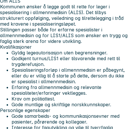
Om ALIS
Kommunen ønsker å legge godt til rette for leger i
spesialisering i allmennmedisin (ALIS). Det tilbys
strukturert oppfølging, veiledning og tilrettelegging i tråd
med kravene i spesialiseringsløpet.
Stillingen passer både for erfarne spesialister i
allmennmedisin og for LIS1/ALIS som ønsker en trygg og
faglig sterk arena for videre utvikling.
Kvalifikasjoner
Gyldig legeautorisasjon uten begrensninger.
Godkjent turnus/LIS1 eller tilsvarende med rett til
trygderefusjon.
Spesialiseringsforløp i allmennmedisin er påbegynt,
eller du er villig til å starte på dette, dersom du ikke
er spesialist i allmennmedisin.
Erfaring fra allmennmedisin og relevante
spesialiteter/erfaringer vektlegges.
Krav om politiattest.
Gode muntlige og skriftlige norskkunnskaper.
Personlige egenskaper
Gode samarbeids- og kommunikasjonsevner med
pasienter, pårørende og kollegaer.
Interesse for fagutvikling og vilje til tverrfaglig