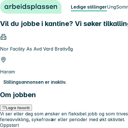
Hopp til innhold
Ledige stillinger
Ung
Somm
Vil du jobbe i kantine? Vi søker tilkall
Nor Facility As Avd Vard Brattvåg
Haram
Stillingsannonsen er inaktiv.
Om jobben
Lagre favoritt
Vi ser etter deg som ønsker en fleksibel jobb og som trive
ferieavvikling, sykefravær eller perioder med økt aktivitet.
Oppstart