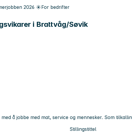
erjobben
2026
☀️
For bedrifter
ingsvikarer i Brattvåg/Søvik
s med å jobbe med mat, service og mennesker. Som tilkallin
Stillingstittel