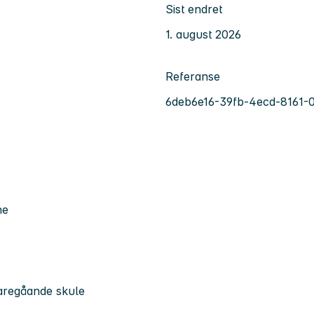
Sist endret
1. august 2026
Referanse
6deb6e16-39fb-4ecd-8161-
ne
aregåande skule