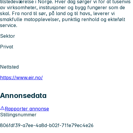
tilstedeværelse i Norge. Hver dag sørger vi for at tusenvis
av virksomheter, institusjoner og bygg fungerer som de
skal. Fra nord til sør, på land og til havs, leverer vi
smakfulle matopplevelser, punktlig renhold og ektefølt
service.
Sektor
Privat
Nettsted
https://www.eir.no/
Annonsedata
Rapporter annonse
Stillingsnummer
806fdf39-a7ee-4a8d-b02f-711e79ec4e26