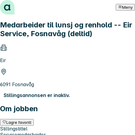
Hopp til innhold
Meny
Medarbeider til lunsj og renhold -- Eir
Service, Fosnavåg (deltid)
Eir
6091 Fosnavåg
Stillingsannonsen er inaktiv.
Om jobben
Lagre favoritt
Stillingstittel
Servicemedarbeider