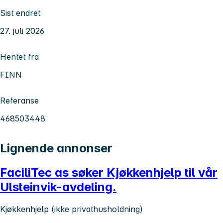
Sist endret
27. juli 2026
Hentet fra
FINN
Referanse
468503448
Lignende annonser
FaciliTec as søker Kjøkkenhjelp til vår
Ulsteinvik-avdeling.
Kjøkkenhjelp (ikke privathusholdning)