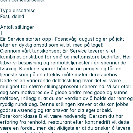
Type ansettelse
Fast, deltid
Antall stillinger
1
Eir Service
starter opp i
Fosnavåg
i august og er på jakt
etter en dyktig ansatt som vil bli med på laget!
Gjennom vårt lunsjkonsept Eir Service leverer vi et
kombinasjonstilbud for små og mellomstore bedrifter. Her
tilbyr vi bespisning og renholdstjenester i én spennende
løsning. Kundene sparer både tid og penger og får en
tjeneste som på en effektiv måte møter deres behov.
Dette er en varierende deltidsstilling hvor det vil være
mulighet for større stillingsprosent i senere tid. Vi ser etter
deg som motiveres av å glede andre med gode og sunne
måltider, i tillegg til at du ser verdien av å holde det rent og
ryddig rundt deg. Denne stillingen krever at du kan jobbe
godt selvstendig og tar ansvar for ditt eget arbeid.
Førerkort klasse B vil være nødvendig. Dersom du har
erfaring fra renhold, restaurant eller kantinedrift vil dette
være en fordel, men det viktigste er at du ønsker å levere