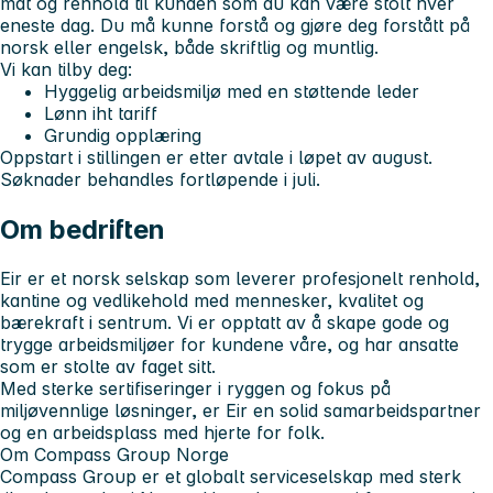
mat og renhold til kunden som du kan være stolt hver
eneste dag. Du må kunne forstå og gjøre deg forstått på
norsk eller engelsk, både skriftlig og muntlig.
Vi kan tilby deg:
Hyggelig arbeidsmiljø med en støttende leder
Lønn iht tariff
Grundig opplæring
Oppstart i stillingen er etter avtale i løpet av august.
Søknader behandles fortløpende i juli.
Om bedriften
Eir er et norsk selskap som leverer profesjonelt renhold,
kantine og vedlikehold med mennesker, kvalitet og
bærekraft i sentrum. Vi er opptatt av å skape gode og
trygge arbeidsmiljøer for kundene våre, og har ansatte
som er stolte av faget sitt.
Med sterke sertifiseringer i ryggen og fokus på
miljøvennlige løsninger, er Eir en solid samarbeidspartner
og en arbeidsplass med hjerte for folk.
Om Compass Group Norge
Compass Group er et globalt serviceselskap med sterk