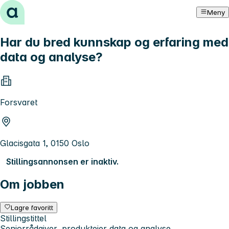
Hopp til innhold
Meny
Har du bred kunnskap og erfaring med
data og analyse?
Forsvaret
Glacisgata 1, 0150 Oslo
Stillingsannonsen er inaktiv.
Om jobben
Lagre favoritt
Stillingstittel
Seniorrådgiver, produkteier data og analyse