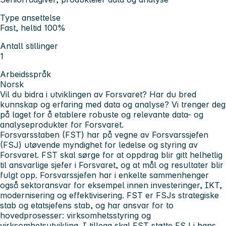
Type ansettelse
Fast, heltid 100%
Antall stillinger
1
Arbeidsspråk
Norsk
Vil du bidra i utviklingen av Forsvaret? Har du bred
kunnskap og erfaring med data og analyse? Vi trenger deg
på laget for å etablere robuste og relevante data- og
analyseprodukter for Forsvaret.
Forsvarsstaben (FST) har på vegne av Forsvarssjefen
(FSJ) utøvende myndighet for ledelse og styring av
Forsvaret. FST skal sørge for at oppdrag blir gitt helhetlig
til ansvarlige sjefer i Forsvaret, og at mål og resultater blir
fulgt opp. Forsvarssjefen har i enkelte sammenhenger
også sektoransvar for eksempel innen investeringer, IKT,
modernisering og effektivisering. FST er FSJs strategiske
stab og etatsjefens stab, og har ansvar for to
hovedprosesser: virksomhetsstyring og
virksomhetsutvikling. I tillegg skal FST støtte FSJ i hans