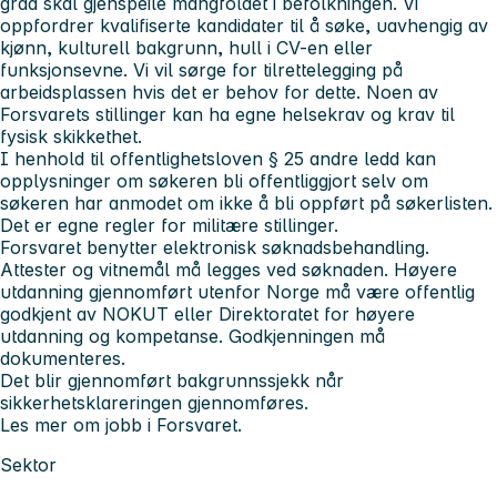
grad skal gjenspeile mangfoldet i befolkningen. Vi
oppfordrer kvalifiserte kandidater til å søke, uavhengig av
kjønn, kulturell bakgrunn, hull i CV-en eller
funksjonsevne. Vi vil sørge for tilrettelegging på
arbeidsplassen hvis det er behov for dette. Noen av
Forsvarets stillinger kan ha egne helsekrav og krav til
fysisk skikkethet.
I henhold til offentlighetsloven § 25 andre ledd kan
opplysninger om søkeren bli offentliggjort selv om
søkeren har anmodet om ikke å bli oppført på søkerlisten.
Det er egne regler for militære stillinger.
Forsvaret benytter elektronisk søknadsbehandling.
Attester og vitnemål må legges ved søknaden. Høyere
utdanning gjennomført utenfor Norge må være offentlig
godkjent av NOKUT eller Direktoratet for høyere
utdanning og kompetanse. Godkjenningen må
dokumenteres.
Det blir gjennomført bakgrunnssjekk når
sikkerhetsklareringen gjennomføres.
Les mer om jobb i Forsvaret.
Sektor