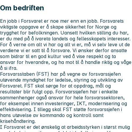
Om bedriften
En jobb i Forsvaret er noe mer enn en jobb. Forsvarets
viktigste oppgave er å skape sikkerhet for Norge og
trygghet for befolkningen. Uansett hvilken stilling du har,
er du med på å ivareta landets og fellesskapets interesser.
For å verne om alt vi har og alt vi er, må vi selv leve ut de
verdiene vi er satt til å forsvare. Vi ønsker derfor ansatte
som bidrar til en god kultur ved å vise respekt og ta
ansvar for hverandre, og ha mot til å handle riktig og våge
å si ifra.
Forsvarsstaben (FST) har på vegne av forsvarssjefen
utøvende myndighet for ledelse, styring og utvikling av
Forsvaret. FST skal sørge for at oppdrag, mål og
resultater blir fulgt opp. Forsvarssjefen har i enkelte
sammenhenger også ansvar for hele forsvarssektoren,
for eksempel innen investeringer, IKT, modernisering og
effektivisering. I tillegg skal FST støtte forsvarssjefen i
hans utøvelse av kommando og kontroll samt
krisehåndtering.
I Forsvaret er det ønskelig at arbeidsstyrken i størst mulig