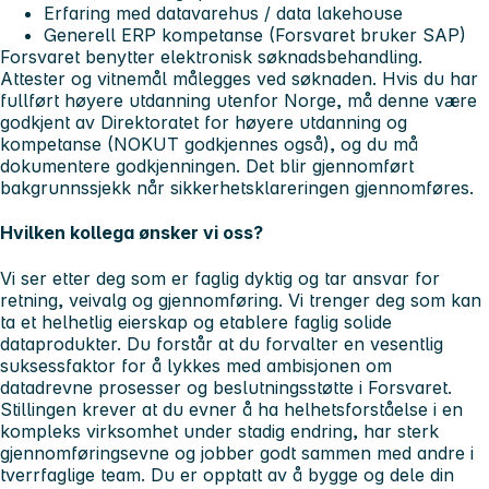
Erfaring med datavarehus / data lakehouse
Generell ERP kompetanse (Forsvaret bruker SAP)
Forsvaret benytter elektronisk søknadsbehandling.
Attester og vitnemål
må
legges ved søknaden. Hvis du har
fullført høyere utdanning utenfor Norge, må denne være
godkjent av Direktoratet for høyere utdanning og
kompetanse (NOKUT godkjennes også), og du må
dokumentere godkjenningen. Det blir gjennomført
bakgrunnssjekk når sikkerhetsklareringen gjennomføres.
Hvilken kollega ønsker vi oss?
Vi ser etter deg som er faglig dyktig og tar ansvar for
retning, veivalg og gjennomføring. Vi trenger deg som kan
ta et helhetlig eierskap og etablere faglig solide
dataprodukter. Du forstår at du forvalter en vesentlig
suksessfaktor for å lykkes med ambisjonen om
datadrevne prosesser og beslutningsstøtte i Forsvaret.
Stillingen krever at du evner å ha helhetsforståelse i en
kompleks virksomhet under stadig endring, har sterk
gjennomføringsevne og jobber godt sammen med andre i
tverrfaglige team. Du er opptatt av å bygge og dele din