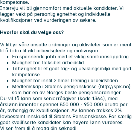
kompetanse.
Intervju vil bli gjennomført med aktuelle kandidater. Vi
legger vekt på personlig egnethet og individuelle
kvalifikasjoner ved vurderingen av søkere.
Hvorfor skal du velge oss?
Vi tilbyr våre ansatte ordninger og aktiviteter som er ment
til å bidra til økt arbeidsglede og motivasjon
En spennende jobb med et viktig samfunnsoppdrag
Mulighet for fleksibel arbeidstid
Tilhørighet til et godt fag- og utviklingsmiljø med god
kompetanse
Mulighet for inntil 2 timer trening i arbeidstiden
Medlemskap i Statens pensjonskasse (http://spk.no)
som har en av Norges beste pensjonsordninger
Du vil få lønn som seniorrådgiver (kode 1364), med
årslønn innenfor spennet 850 000 - 950 000 brutto per
år, avhengig av kvalifikasjoner. Av lønnen trekkes 2%
lovbestemt innskudd til Statens Pensjonskasse. For særlig
godt kvalifiserte kandidater kan høyere lønn vurderes.
Vi ser frem til å motta din søknad!