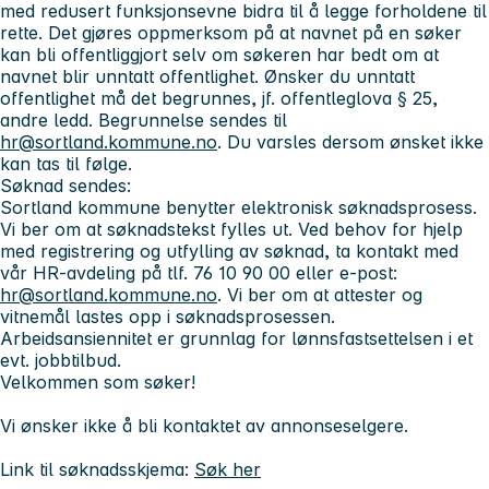
med redusert funksjonsevne bidra til å legge forholdene til
rette. Det gjøres oppmerksom på at navnet på en søker
kan bli offentliggjort selv om søkeren har bedt om at
navnet blir unntatt offentlighet. Ønsker du unntatt
offentlighet må det begrunnes, jf. offentleglova § 25,
andre ledd. Begrunnelse sendes til
hr@sortland.kommune.no
. Du varsles dersom ønsket ikke
kan tas til følge.
Søknad sendes:
Sortland kommune benytter elektronisk søknadsprosess.
Vi ber om at søknadstekst fylles ut. Ved behov for hjelp
med registrering og utfylling av søknad, ta kontakt med
vår HR-avdeling på tlf. 76 10 90 00 eller e-post:
hr@sortland.kommune.no
. Vi ber om at attester og
vitnemål lastes opp i søknadsprosessen.
Arbeidsansiennitet er grunnlag for lønnsfastsettelsen i et
evt. jobbtilbud.
Velkommen som søker!
Vi ønsker ikke å bli kontaktet av annonseselgere.
Link til søknadsskjema:
Søk her