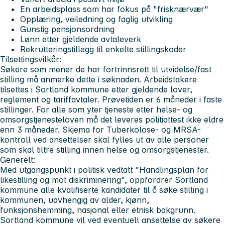
En arbeidsplass som har fokus på "frisknærvær"
Opplæring, veiledning og faglig utvikling
Gunstig pensjonsordning
Lønn etter gjeldende avtaleverk
Rekrutteringstillegg til enkelte stillingskoder
Tilsettingsvilkår:
Søkere som mener de har fortrinnsrett til utvidelse/fast
stilling må anmerke dette i søknaden. Arbeidstakere
tilsettes i Sortland kommune etter gjeldende lover,
reglement og tariffavtaler. Prøvetiden er 6 måneder i faste
stillinger. For alle som yter tjeneste etter helse- og
omsorgstjenesteloven må det leveres politiattest ikke eldre
enn 3 måneder. Skjema for Tuberkolose- og MRSA-
kontroll ved ansettelser skal fylles ut av alle personer
som skal tiltre stilling innen helse og omsorgstjenester.
Generelt:
Med utgangspunkt i politisk vedtatt "Handlingsplan for
likestilling og mot diskriminering", oppfordrer Sortland
kommune alle kvalifiserte kandidater til å søke stilling i
kommunen, uavhengig av alder, kjønn,
funksjonshemming, nasjonal eller etnisk bakgrunn.
Sortland kommune vil ved eventuell ansettelse av søkere