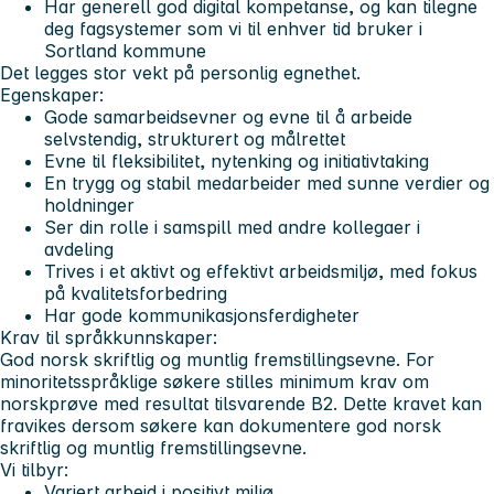
Har generell god digital kompetanse, og kan tilegne
deg fagsystemer som vi til enhver tid bruker i
Sortland kommune
Det legges stor vekt på personlig egnethet.
Egenskaper:
Gode samarbeidsevner og evne til å arbeide
selvstendig, strukturert og målrettet
Evne til fleksibilitet, nytenking og initiativtaking
En trygg og stabil medarbeider med sunne verdier og
holdninger
Ser din rolle i samspill med andre kollegaer i
avdeling
Trives i et aktivt og effektivt arbeidsmiljø, med fokus
på kvalitetsforbedring
Har gode kommunikasjonsferdigheter
Krav til språkkunnskaper:
God norsk skriftlig og muntlig fremstillingsevne. For
minoritetsspråklige søkere stilles minimum krav om
norskprøve med resultat tilsvarende B2. Dette kravet kan
fravikes dersom søkere kan dokumentere god norsk
skriftlig og muntlig fremstillingsevne.
Vi tilbyr:
Variert arbeid i positivt miljø