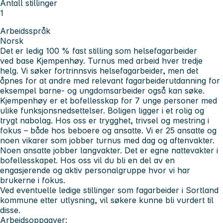
Antall stillinger
1
Arbeidsspråk
Norsk
Det er ledig 100 % fast stilling som helsefagarbeider
ved base Kjempenhøy. Turnus med arbeid hver tredje
helg. Vi søker fortrinnsvis helsefagarbeider, men det
åpnes for at andre med relevant fagarbeiderutdanning for
eksempel barne- og ungdomsarbeider også kan søke.
Kjempenhøy er et bofellesskap for 7 unge personer med
ulike funksjonsnedsettelser. Boligen ligger i et rolig og
trygt nabolag. Hos oss er trygghet, trivsel og mestring i
fokus – både hos beboere og ansatte. Vi er 25 ansatte og
noen vikarer som jobber turnus med dag og aftenvakter.
Noen ansatte jobber langvakter. Det er egne nattevakter i
bofellesskapet. Hos oss vil du bli en del av en
engasjerende og aktiv personalgruppe hvor vi har
brukerne i fokus.
Ved eventuelle ledige stillinger som fagarbeider i Sortland
kommune etter utlysning, vil søkere kunne bli vurdert til
disse.
Arbeidsoppgaver: