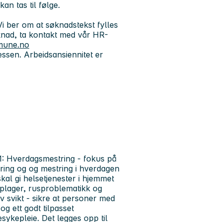
an tas til følge.
 ber om at søknadstekst fylles
øknad, ta kontakt med vår HR-
mune.no
essen. Arbeidsansiennitet er
1: Hverdagsmestring - fokus på
yring og og mestring i hverdagen
skal gi helsetjenester i hjemmet
eplager, rusproblematikk og
v svikt - sikre at personer med
g ett godt tilpasset
mesykepleie. Det legges opp til