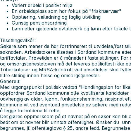
Variert arbeid i positivt miljø
En arbeidsplass som har fokus på "frisknærvær"
Opplæring, veiledning og faglig utvikling
Gunstig pensjonsordning
Lønn etter gjeldende avtaleverk og lønn etter lokale l
Tilsettingsvilkår:
Søkere som mener de har fortrinnsrett til utvidelse/fast sti
søknaden. Arbeidstakere tilsettes i Sortland kommune ette
tariffavtaler. Prøvetiden er 6 måneder i faste stillinger. For
og omsorgstjenesteloven må det leveres politiattest ikke 
Tuberkolose- og MRSA-kontroll ved ansettelser skal fylle
tiltre stilling innen helse og omsorgstjenester.
Generelt:
Med utgangspunkt i politisk vedtatt "Handlingsplan for likes
oppfordrer Sortland kommune alle kvalifiserte kandidater t
uavhengig av alder, kjønn, funksjonshemming, nasjonal ell
kommune vil ved eventuell ansettelse av søkere med reduse
å legge forholdene til rette.
Det gjøres oppmerksom på at navnet på en søker kan bli o
bedt om at navnet blir unntatt offentlighet. Ønsker du unnt
begrunnes, jf. offentleglova § 25, andre ledd. Begrunnelse 