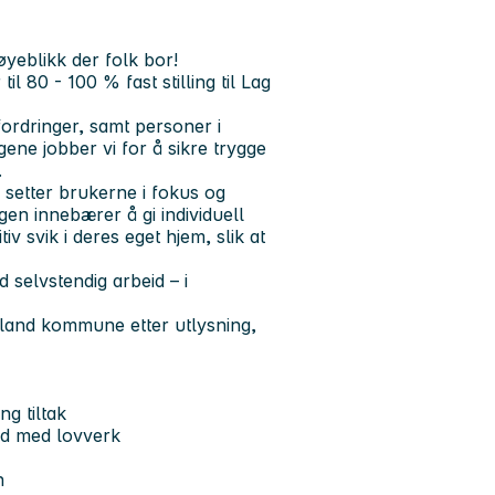
øyeblikk der folk bor!
l 80 - 100 % fast stilling til Lag
ordringer, samt personer i
ene jobber vi for å sikre trygge
.
setter brukerne i fokus og
ngen innebærer å gi individuell
v svik i deres eget hjem, slik at
 selvstendig arbeid – i
rtland kommune etter utlysning,
g tiltak
åd med lovverk
n