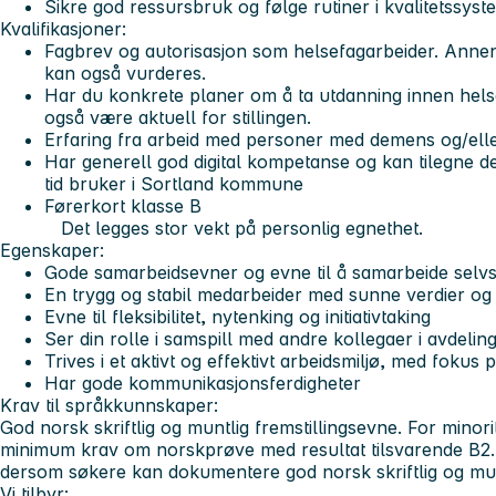
Sikre god ressursbruk og følge rutiner i kvalitetssyst
Kvalifikasjoner:
Fagbrev og autorisasjon som helsefagarbeider. Annen
kan også vurderes.
Har du konkrete planer om å ta utdanning innen hel
også være aktuell for stillingen.
Erfaring fra arbeid med personer med demens og/ell
Har generell god digital kompetanse og kan tilegne d
tid bruker i Sortland kommune
Førerkort klasse B
Det legges stor vekt på personlig egnethet.
Egenskaper:
Gode samarbeidsevner og evne til å samarbeide selvst
En trygg og stabil medarbeider med sunne verdier og
Evne til fleksibilitet, nytenking og initiativtaking
Ser din rolle i samspill med andre kollegaer i avdelin
Trives i et aktivt og effektivt arbeidsmiljø, med fokus 
Har gode kommunikasjonsferdigheter
Krav til språkkunnskaper:
God norsk skriftlig og muntlig fremstillingsevne. For minori
minimum krav om norskprøve med resultat tilsvarende B2. 
dersom søkere kan dokumentere god norsk skriftlig og munt
Vi tilbyr: