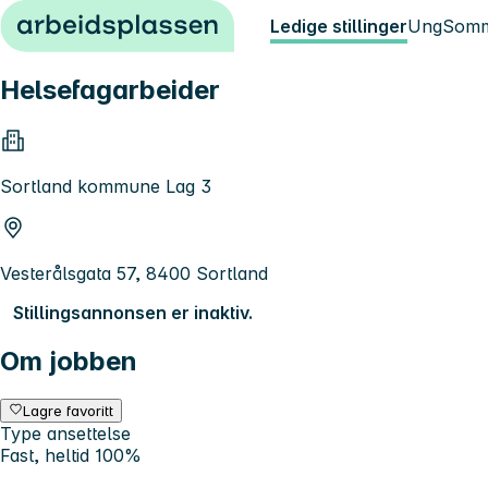
Hopp til innhold
Ledige stillinger
Ung
Somm
Helsefagarbeider
Sortland kommune Lag 3
Vesterålsgata 57, 8400 Sortland
Stillingsannonsen er inaktiv.
Om jobben
Lagre favoritt
Type ansettelse
Fast, heltid 100%