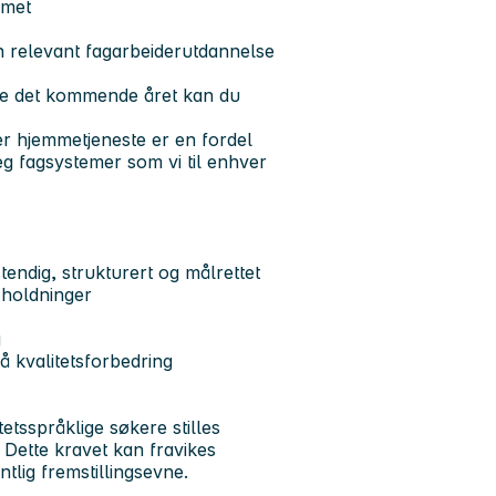
emet
 relevant fagarbeiderutdannelse
se det kommende året kan du
er hjemmetjeneste er en fordel
eg fagsystemer som vi til enhver
endig, strukturert og målrettet
 holdninger
g
på kvalitetsforbedring
tetsspråklige søkere stilles
Dette kravet kan fravikes
lig fremstillingsevne.