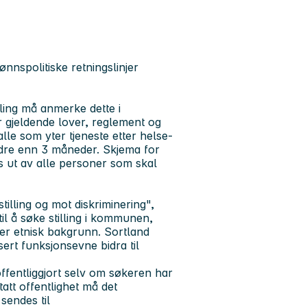
ønnspolitiske retningslinjer
lling må anmerke dette i
r gjeldende lover, reglement og
 alle som yter tjeneste etter helse-
eldre enn 3 måneder. Skjema for
s ut av alle personer som skal
tilling og mot diskriminering",
il å søke stilling i kommunen,
er etnisk bakgrunn. Sortland
rt funksjonsevne bidra til
ffentliggjort selv om søkeren har
att offentlighet må det
sendes til