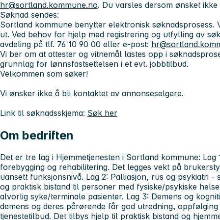
hr@sortland.kommune.no
. Du varsles dersom ønsket ikke k
Søknad sendes:
Sortland kommune benytter elektronisk søknadsprosess. Vi
ut. Ved behov for hjelp med registrering og utfylling av s
avdeling på tlf. 76 10 90 00 eller e-post:
hr@sortland.kom
Vi ber om at attester og vitnemål lastes opp i søknadspros
grunnlag for lønnsfastsettelsen i et evt. jobbtilbud.
Velkommen som søker!
Vi ønsker ikke å bli kontaktet av annonseselgere.
Link til søknadsskjema:
Søk her
Om bedriften
Det er tre lag i Hjemmetjenesten i Sortland kommune: Lag 
forebygging og rehabilitering. Det legges vekt på brukerst
uansett funksjonsnivå. Lag 2: Palliasjon, rus og psykiatri - 
og praktisk bistand til personer med fysiske/psykiske hels
alvorlig syke/terminale pasienter. Lag 3: Demens og kogniti
demens og deres pårørende får god utredning, oppfølging o
tjenestetilbud. Det tilbys hjelp til praktisk bistand og hjem