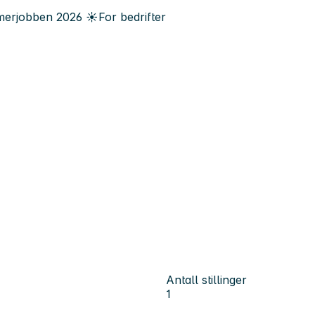
erjobben
2026
☀️
For bedrifter
Antall stillinger
1