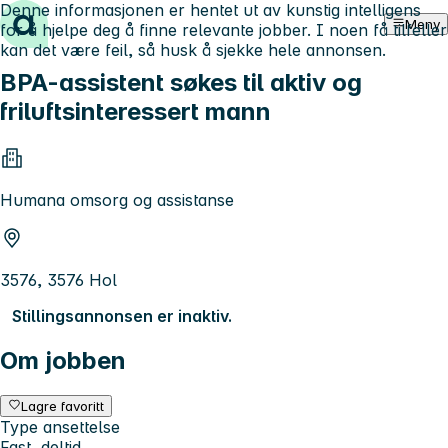
Denne informasjonen er hentet ut av kunstig intelligens
Hopp til innhold
Meny
for å hjelpe deg å finne relevante jobber. I noen få tilfeller
kan det være feil, så husk å sjekke hele annonsen.
BPA-assistent søkes til aktiv og
friluftsinteressert mann
Humana omsorg og assistanse
3576, 3576 Hol
Stillingsannonsen er inaktiv.
Om jobben
Lagre favoritt
Type ansettelse
Fast, deltid