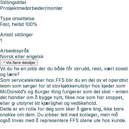
Stillingstittel
Prosjektmedarbeider/montør
Type ansettelse
Fast, heltid 100%
Antall stillinger
1
Arbeidsspråk
Norsk eller engelsk
Vis flere detaljer
Vil du ha en jobb der du både får skrudd, reist, vært sosial
og lære?
Som
servicetekniker hos FFS
blir du en del av et operativt
team som sørger for at storkjøkkenutstyr hos kjeder som
McDonald’s og Burger King fungerer som det skal – enten
det handler om å bygge nytt, fikse noe som har stoppet,
eller gi utstyret litt kjærlighet og vedlikehold.
Dette er en rolle for deg som liker å
gjøre
ting, ikke bare
snakke om dem. Du jobber tett med kolleger, men må
også trives med å representere FFS alene ute hos kunde.