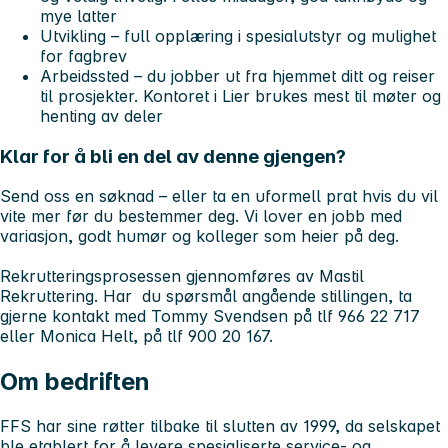
mye latter
Utvikling
– full opplæring i spesialutstyr og mulighet
for fagbrev
Arbeidssted
– du jobber ut fra hjemmet ditt og reiser
til prosjekter. Kontoret i Lier brukes mest til møter og
henting av deler
Klar for å bli en del av denne gjengen?
Send oss en søknad – eller ta en uformell prat hvis du vil
vite mer før du bestemmer deg. Vi lover en jobb med
variasjon, godt humør og kolleger som heier på deg.
Rekrutteringsprosessen gjennomføres av Mastil
Rekruttering. Har du spørsmål angående stillingen, ta
gjerne kontakt med Tommy Svendsen på tlf 966 22 717
eller Monica Helt, på tlf 900 20 167.
Om bedriften
FFS har sine røtter tilbake til slutten av 1999, da selskapet
ble etablert for å levere spesialiserte service- og