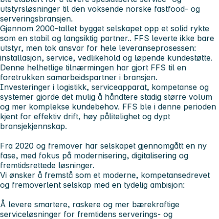
utstyrsløsninger til den voksende norske fastfood- og
serveringsbransjen.
Gjennom 2000-tallet bygget selskapet opp et solid rykte
som en
stabil og langsiktig partner
.. FFS leverte ikke bare
utstyr, men tok ansvar for hele leveranseprosessen:
installasjon, service, vedlikehold og løpende kundestøtte.
Denne helhetlige tilnærmingen har gjort FFS til en
foretrukken samarbeidspartner i bransjen.
Investeringer i logistikk, serviceapparat, kompetanse og
systemer gjorde det mulig å håndtere stadig større volum
og mer komplekse kundebehov. FFS ble i denne perioden
kjent for
effektiv drift, høy pålitelighet og dypt
bransjekjennskap
.
Fra 2020 og fremover har selskapet gjennomgått en ny
fase, med fokus på modernisering, digitalisering og
fremtidsrettede løsninger.
Vi ønsker å fremstå som et moderne, kompetansedrevet
og fremoverlent selskap med en tydelig ambisjon:
Å levere smartere, raskere og mer bærekraftige
serviceløsninger for fremtidens serverings- og