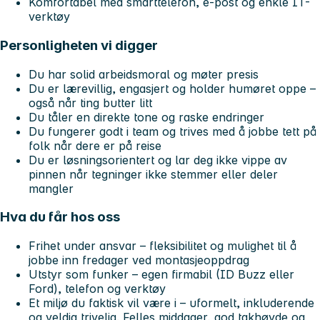
Komfortabel med smarttelefon, e-post og enkle IT-
verktøy
Personligheten vi digger
Du har solid arbeidsmoral og møter presis
Du er lærevillig, engasjert og holder humøret oppe –
også når ting butter litt
Du tåler en direkte tone og raske endringer
Du fungerer godt i team og trives med å jobbe tett på
folk når dere er på reise
Du er løsningsorientert og lar deg ikke vippe av
pinnen når tegninger ikke stemmer eller deler
mangler
Hva du får hos oss
Frihet under ansvar
– fleksibilitet og mulighet til å
jobbe inn fredager ved montasjeoppdrag
Utstyr som funker
– egen firmabil (ID Buzz eller
Ford), telefon og verktøy
Et miljø du faktisk vil være i
– uformelt, inkluderende
og veldig trivelig. Felles middager, god takhøyde og