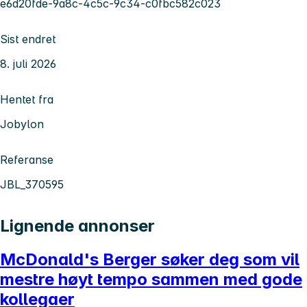
e6d20fde-9a8c-4c5c-9c34-c0fbc582c023
Sist endret
8. juli 2026
Hentet fra
Jobylon
Referanse
JBL_370595
Lignende annonser
McDonald's Berger søker deg som vil
mestre høyt tempo sammen med gode
kollegaer