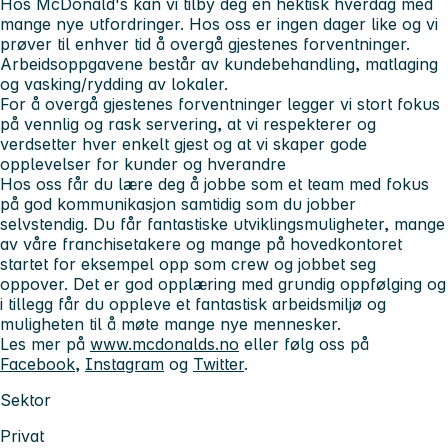
Hos McDonald's kan vi tilby deg en hektisk hverdag med
mange nye utfordringer. Hos oss er ingen dager like og vi
prøver til enhver tid å overgå gjestenes forventninger.
Arbeidsoppgavene består av kundebehandling, matlaging
og vasking/rydding av lokaler.
For å overgå gjestenes forventninger legger vi stort fokus
på vennlig og rask servering, at vi respekterer og
verdsetter hver enkelt gjest og at vi skaper gode
opplevelser for kunder og hverandre
Hos oss får du lære deg å jobbe som et team med fokus
på god kommunikasjon samtidig som du jobber
selvstendig. Du får fantastiske utviklingsmuligheter, mange
av våre franchisetakere og mange på hovedkontoret
startet for eksempel opp som crew og jobbet seg
oppover. Det er god opplæring med grundig oppfølging og
i tillegg får du oppleve et fantastisk arbeidsmiljø og
muligheten til å møte mange nye mennesker.
Les mer på
www.mcdonalds.no
eller følg oss på
Facebook
,
Instagram
og
Twitter
.
Sektor
Privat