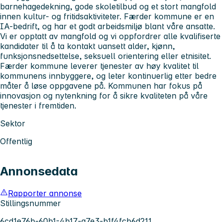
barnehagedekning, gode skoletilbud og et stort mangfold
innen kultur- og fritidsaktiviteter. Færder kommune er en
IA-bedrift, og har et godt arbeidsmiljø blant våre ansatte.
Vi er opptatt av mangfold og vi oppfordrer alle kvalifiserte
kandidater til å ta kontakt uansett alder, kjønn,
funksjonsnedsettelse, seksuell orientering eller etnisitet.
Færder kommune leverer tjenester av høy kvalitet til
kommunens innbyggere, og leter kontinuerlig etter bedre
måter å løse oppgavene på. Kommunen har fokus på
innovasjon og nytenkning for å sikre kvaliteten på våre
tjenester i fremtiden.
Sektor
Offentlig
Annonsedata
Rapporter annonse
Stillingsnummer
6cd1e76b-60b1-4b17-a7e3-b1f4fcb6d211