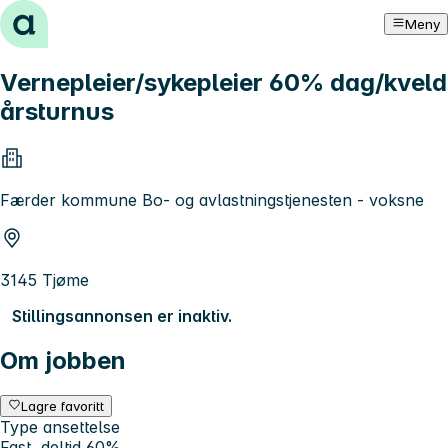
Hopp til innhold
Meny
Vernepleier/sykepleier 60% dag/kveld
årsturnus
Færder kommune Bo- og avlastningstjenesten - voksne
3145 Tjøme
Stillingsannonsen er inaktiv.
Om jobben
Lagre favoritt
Type ansettelse
Fast, deltid 60%