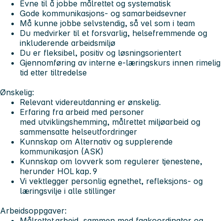
Evne til å jobbe målrettet og systematisk
Gode kommunikasjons- og samarbeidsevner
Må kunne jobbe selvstendig, så vel som i team
Du medvirker til et forsvarlig, helsefremmende og
inkluderende arbeidsmiljø
Du er fleksibel, positiv og løsningsorientert
Gjennomføring av interne e-læringskurs innen rimelig
tid etter tiltredelse
Ønskelig:
Relevant videreutdanning er ønskelig.
Erfaring fra arbeid med personer
med utviklingshemming, målrettet miljøarbeid og
sammensatte helseutfordringer
Kunnskap om Alternativ og supplerende
kommunikasjon (ASK)
Kunnskap om lovverk som regulerer tjenestene,
herunder HOL kap. 9
Vi vektlegger personlig egnethet, refleksjons- og
læringsvilje i alle stillinger
Arbeidsoppgaver:
Målrettet arbeid, sammen med fagkoordinator og