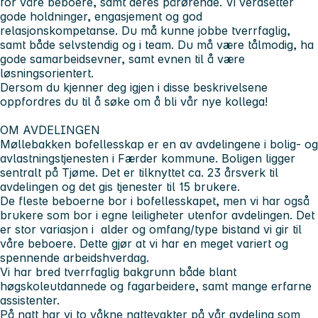
for våre beboere, samt deres pårørende. Vi verdsetter
gode holdninger, engasjement og god
relasjonskompetanse. Du må kunne jobbe tverrfaglig,
samt både selvstendig og i team. Du må være tålmodig, ha
gode samarbeidsevner, samt evnen til å være
løsningsorientert.
Dersom du kjenner deg igjen i disse beskrivelsene
oppfordres du til å søke om å bli vår nye kollega!
OM AVDELINGEN
Møllebakken bofellesskap er en av avdelingene i bolig- og
avlastningstjenesten i Færder kommune. Boligen ligger
sentralt på Tjøme. Det er tilknyttet ca. 23 årsverk til
avdelingen og det gis tjenester til 15 brukere.
De fleste beboerne bor i bofellesskapet, men vi har også
brukere som bor i egne leiligheter utenfor avdelingen. Det
er stor variasjon i alder og omfang/type bistand vi gir til
våre beboere. Dette gjør at vi har en meget variert og
spennende arbeidshverdag.
Vi har bred tverrfaglig bakgrunn både blant
høgskoleutdannede og fagarbeidere, samt mange erfarne
assistenter.
På natt har vi to våkne nattevakter på vår avdeling som