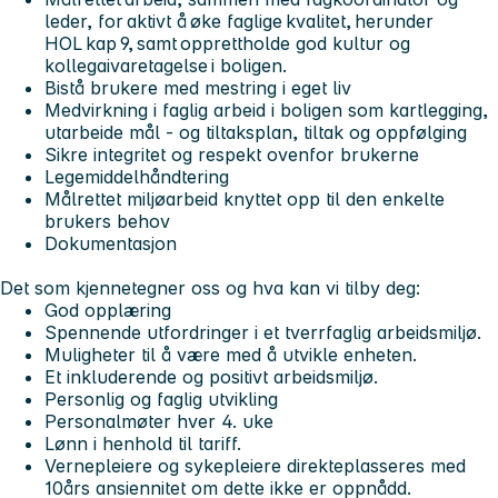
leder, for aktivt å øke faglige kvalitet, herunder
HOL kap 9, samt opprettholde god kultur og
kollegaivaretagelse i boligen.
Bistå brukere med mestring i eget liv
Medvirkning i faglig arbeid i boligen som kartlegging,
utarbeide mål - og tiltaksplan, tiltak og oppfølging
Sikre integritet og respekt ovenfor brukerne
Legemiddelhåndtering
Målrettet miljøarbeid knyttet opp til den enkelte
brukers behov
Dokumentasjon
Det som kjennetegner oss og hva kan vi tilby deg:
God opplæring
Spennende utfordringer i et tverrfaglig arbeidsmiljø.
Muligheter til å være med å utvikle enheten.
Et inkluderende og positivt arbeidsmiljø.
Personlig og faglig utvikling
Personalmøter hver 4. uke
Lønn i henhold til tariff.
Vernepleiere og sykepleiere direkteplasseres med
10års ansiennitet om dette ikke er oppnådd.