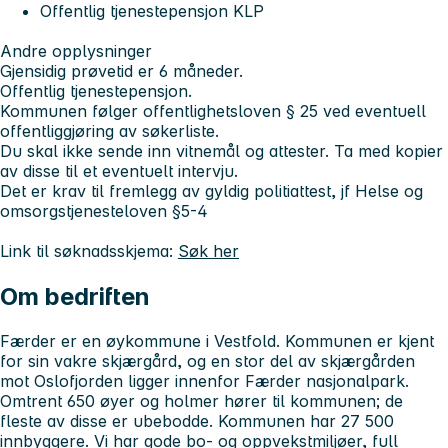
Offentlig tjenestepensjon KLP
Andre opplysninger
Gjensidig prøvetid er 6 måneder.
Offentlig tjenestepensjon.
Kommunen følger offentlighetsloven § 25 ved eventuell
offentliggjøring av søkerliste.
Du skal ikke sende inn vitnemål og attester. Ta med kopier
av disse til et eventuelt intervju.
Det er krav til fremlegg av gyldig politiattest, jf Helse og
omsorgstjenesteloven §5-4
Link til søknadsskjema:
Søk her
Om bedriften
Færder er en øykommune i Vestfold. Kommunen er kjent
for sin vakre skjærgård, og en stor del av skjærgården
mot Oslofjorden ligger innenfor Færder nasjonalpark.
Omtrent 650 øyer og holmer hører til kommunen; de
fleste av disse er ubebodde. Kommunen har 27 500
innbyggere. Vi har gode bo- og oppvekstmiljøer, full