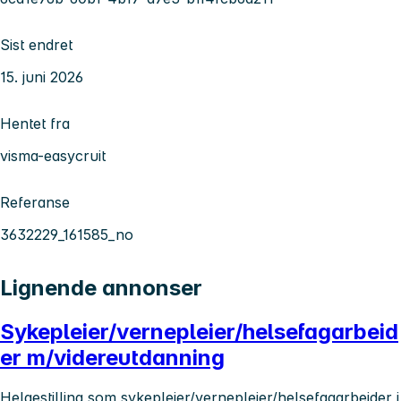
Sist endret
15. juni 2026
Hentet fra
visma-easycruit
Referanse
3632229_161585_no
Lignende annonser
Sykepleier/vernepleier/helsefagarbeid
er m/videreutdanning
Helgestilling som sykepleier/vernepleier/helsefagarbeider i