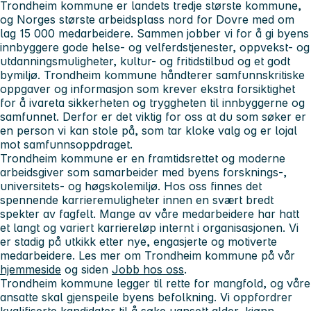
Trondheim kommune er landets tredje største kommune,
og Norges største arbeidsplass nord for Dovre med om
lag 15 000 medarbeidere. Sammen jobber vi for å gi byens
innbyggere gode helse- og velferdstjenester, oppvekst- og
utdanningsmuligheter, kultur- og fritidstilbud og et godt
bymiljø. Trondheim kommune håndterer samfunnskritiske
oppgaver og informasjon som krever ekstra forsiktighet
for å ivareta sikkerheten og tryggheten til innbyggerne og
samfunnet. Derfor er det viktig for oss at du som søker er
en person vi kan stole på, som tar kloke valg og er lojal
mot samfunnsoppdraget.
Trondheim kommune er en framtidsrettet og moderne
arbeidsgiver som samarbeider med byens forsknings-,
universitets- og høgskolemiljø. Hos oss finnes det
spennende karrieremuligheter innen en svært bredt
spekter av fagfelt. Mange av våre medarbeidere har hatt
et langt og variert karriereløp internt i organisasjonen. Vi
er stadig på utkikk etter nye, engasjerte og motiverte
medarbeidere. Les mer om Trondheim kommune på vår
hjemmeside
og siden
Jobb hos oss
.
Trondheim kommune legger til rette for mangfold, og våre
ansatte skal gjenspeile byens befolkning. Vi oppfordrer
kvalifiserte kandidater til å søke uansett alder, kjønn,