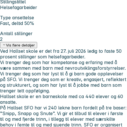
Stillingstittel
Helsefagarbeider
Type ansettelse
Fast, deltid 50%
Antall stillinger
2
Vis flere detaljer
Ved Hallset skole er det fra 27. juli 2026 ledig to faste 50
prosent stillinger som helsefagarbeider.
Vi trenger deg som har kompetanse og erfaring med å
være sammen med barn med nevroutviklingsforstyrrelser.
Vi trenger deg som har lyst til å gi barn gode opplevelser
på SFO. Vi trenger deg som er kreativ, engasjert, reflektert
og strukturert, og som har lyst til å jobbe med barn som
trenger tett oppfølging.
Hallset skole er en barneskole med ca 440 elever og 60
ansatte.
På Hallset SFO har vi 240 lekne barn fordelt på tre baser:
”Snipp, Snapp og Snute”. Vi gir et tilbud til elever i første
til og med fjerde trinn, i tillegg til elever med særskilte
behov i femte til og med sjuende trinn. SFO er organisert