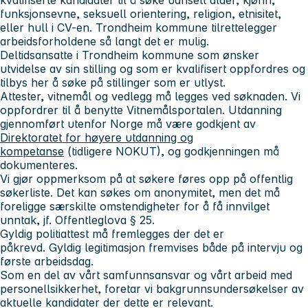
funksjonsevne, seksuell orientering, religion, etnisitet,
eller hull i CV-en. Trondheim kommune tilrettelegger
arbeidsforholdene så langt det er mulig.
Deltidsansatte i Trondheim kommune som ønsker
utvidelse av sin stilling og som er kvalifisert oppfordres og
tilbys her å søke på stillinger som er utlyst.
Attester, vitnemål og vedlegg må legges ved søknaden. Vi
oppfordrer til å benytte Vitnemålsportalen. Utdanning
gjennomført utenfor Norge må være godkjent av
Direktoratet for høyere utdanning og
kompetanse
(tidligere NOKUT), og godkjenningen må
dokumenteres.
Vi gjør oppmerksom på at søkere føres opp på offentlig
søkerliste. Det kan søkes om anonymitet, men det må
foreligge særskilte omstendigheter for å få innvilget
unntak, jf. Offentleglova § 25.
Gyldig politiattest må fremlegges der det er
påkrevd. Gyldig legitimasjon fremvises både på intervju og
første arbeidsdag.
Som en del av vårt samfunnsansvar og vårt arbeid med
personellsikkerhet, foretar vi bakgrunnsundersøkelser av
aktuelle kandidater der dette er relevant.