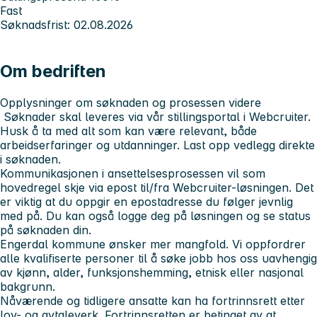
Fast
Søknadsfrist: 02.08.2026
Om bedriften
Opplysninger om søknaden og prosessen videre
Søknader skal leveres via vår stillingsportal i Webcruiter.
Husk å ta med alt som kan være relevant, både
arbeidserfaringer og utdanninger. Last opp vedlegg direkte
i søknaden.
Kommunikasjonen i ansettelsesprosessen vil som
hovedregel skje via epost til/fra Webcruiter-løsningen. Det
er viktig at du oppgir en epostadresse du følger jevnlig
med på. Du kan også logge deg på løsningen og se status
på søknaden din.
Engerdal kommune ønsker mer mangfold. Vi oppfordrer
alle kvalifiserte personer til å søke jobb hos oss uavhengig
av kjønn, alder, funksjonshemming, etnisk eller nasjonal
bakgrunn.
Nåværende og tidligere ansatte kan ha fortrinnsrett etter
lov- og avtaleverk. Fortrinnsretten er betinget av at