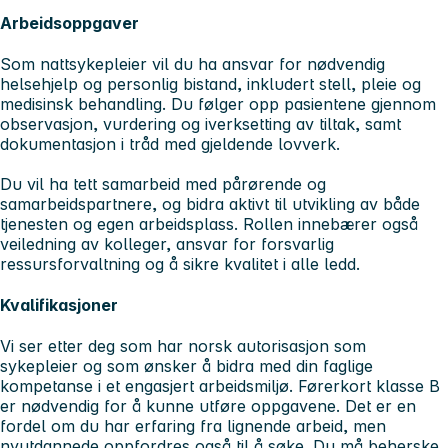
Arbeidsoppgaver
Som nattsykepleier vil du ha ansvar for nødvendig
helsehjelp og personlig bistand, inkludert stell, pleie og
medisinsk behandling. Du følger opp pasientene gjennom
observasjon, vurdering og iverksetting av tiltak, samt
dokumentasjon i tråd med gjeldende lovverk.
Du vil ha tett samarbeid med pårørende og
samarbeidspartnere, og bidra aktivt til utvikling av både
tjenesten og egen arbeidsplass. Rollen innebærer også
veiledning av kolleger, ansvar for forsvarlig
ressursforvaltning og å sikre kvalitet i alle ledd.
Kvalifikasjoner
Vi ser etter deg som har norsk autorisasjon som
sykepleier og som ønsker å bidra med din faglige
kompetanse i et engasjert arbeidsmiljø. Førerkort klasse B
er nødvendig for å kunne utføre oppgavene. Det er en
fordel om du har erfaring fra lignende arbeid, men
nyutdannede oppfordres også til å søke. Du må beherske