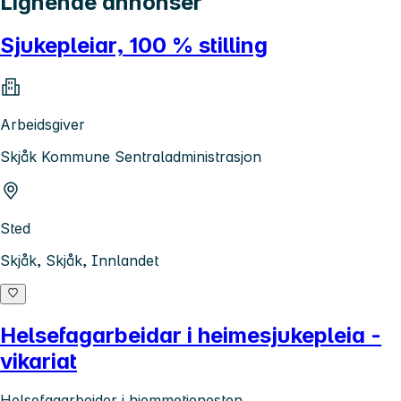
Lignende annonser
Sjukepleiar, 100 % stilling
Arbeidsgiver
Skjåk Kommune Sentraladministrasjon
Sted
Skjåk, Skjåk, Innlandet
Helsefagarbeidar i heimesjukepleia -
vikariat
Helsefagarbeider i hjemmetjenesten