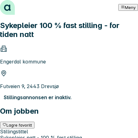
Hopp til innhold
Meny
Sykepleier 100 % fast stilling - for
tiden natt
Engerdal kommune
Futveien 9, 2443 Drevsjø
Stillingsannonsen er inaktiv.
Om jobben
Lagre favoritt
Stillingstittel
Sykepleier natt - 100 % fast stilling