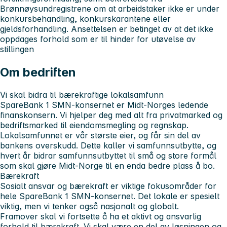
Brønnøysundregistrene om at arbeidstaker ikke er under
konkursbehandling, konkurskarantene eller
gjeldsforhandling. Ansettelsen er betinget av at det ikke
oppdages forhold som er til hinder for utøvelse av
stillingen
Om bedriften
Vi skal bidra til bærekraftige lokalsamfunn
SpareBank 1 SMN-konsernet er Midt-Norges ledende
finanskonsern. Vi hjelper deg med alt fra privatmarked og
bedriftsmarked til eiendomsmegling og regnskap.
Lokalsamfunnet er vår største eier, og får sin del av
bankens overskudd. Dette kaller vi samfunnsutbytte, og
hvert år bidrar samfunnsutbyttet til små og store formål
som skal gjøre Midt-Norge til en enda bedre plass å bo.
Bærekraft
Sosialt ansvar og bærekraft er viktige fokusområder for
hele SpareBank 1 SMN-konsernet. Det lokale er spesielt
viktig, men vi tenker også nasjonalt og globalt.
Framover skal vi fortsette å ha et aktivt og ansvarlig
forhold til bærekraft. Vi skal være en del av løsningen og