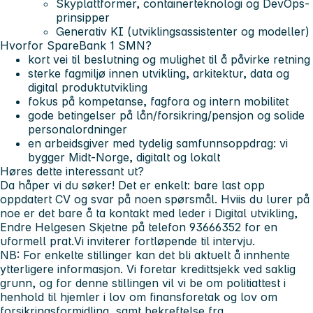
Skyplattformer, containerteknologi og DevOps-
prinsipper
Generativ KI (utviklingsassistenter og modeller)
Hvorfor SpareBank 1 SMN?
kort vei til beslutning og mulighet til å påvirke retning
sterke fagmiljø innen utvikling, arkitektur, data og
digital produktutvikling
fokus på kompetanse, fagfora og intern mobilitet
gode betingelser på lån/forsikring/pensjon og solide
personalordninger
en arbeidsgiver med tydelig samfunnsoppdrag: vi
bygger Midt-Norge, digitalt og lokalt
Høres dette interessant ut?
Da håper vi du søker! Det er enkelt: bare last opp
oppdatert CV og svar på noen spørsmål. Hviis du lurer på
noe er det bare å ta kontakt med leder i Digital utvikling,
Endre Helgesen Skjetne på telefon 93666352 for en
uformell prat.
Vi inviterer fortløpende til intervju.
NB:
For enkelte stillinger kan det bli aktuelt å innhente
ytterligere informasjon. Vi foretar kredittsjekk ved saklig
grunn, og for denne stillingen vil vi be om politiattest i
henhold til hjemler i lov om finansforetak og lov om
forsikringsformidling, samt bekreftelse fra