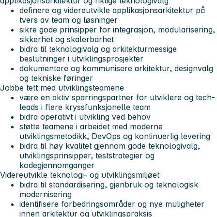
applikasjonsarkitektur og riktige teknologivalg
definere og videreutvikle applikasjonsarkitektur på
tvers av team og løsninger
sikre gode prinsipper for integrasjon, modularisering,
sikkerhet og skalerbarhet
bidra til teknologivalg og arkitekturmessige
beslutninger i utviklingsprosjekter
dokumentere og kommunisere arkitektur, designvalg
og tekniske føringer
Jobbe tett med utviklingsteamene
være en aktiv sparringspartner for utviklere og tech-
leads i flere kryssfunksjonelle team
bidra operativt i utvikling ved behov
støtte teamene i arbeidet med moderne
utviklingsmetodikk, DevOps og kontinuerlig levering
bidra til høy kvalitet gjennom gode teknologivalg,
utviklingsprinsipper, teststrategier og
kodegjennomganger
Videreutvikle teknologi- og utviklingsmiljøet
bidra til standardisering, gjenbruk og teknologisk
modernisering
identifisere forbedringsområder og nye muligheter
innen arkitektur og utviklingspraksis