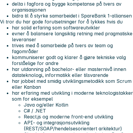
delta i fagfora og bygge kompetanse på tvers av
organisasjonen
bidra til å styrke samarbeidet i SpareBank 1-alliansen
Vi tror du har gode forutsetninger for å lykkes hvis du
har solid erfaring som softwareutvikler
evner å balansere langsiktig retning med pragmatiske
leveranser
trives med å samarbeide på tvers av team og
fagområder
kommuniserer godt og klarer å gjøre tekniske valg
forståelige for andre
har utdanning på bachelor- eller masternivå innen
datateknologi, informatikk eller tilsvarende
har jobbet med smidig utviklingsmetodikk som Scrum
eller Kanban
har erfaring med utvikling i moderne teknologistakker
som for eksempel
Java og/eller Kotlin
C# / .NET
React.js og moderne front-end utvikling
API- og integrasjonsutvikling
(REST/SOAP/hendelsesorientert arkitektur)