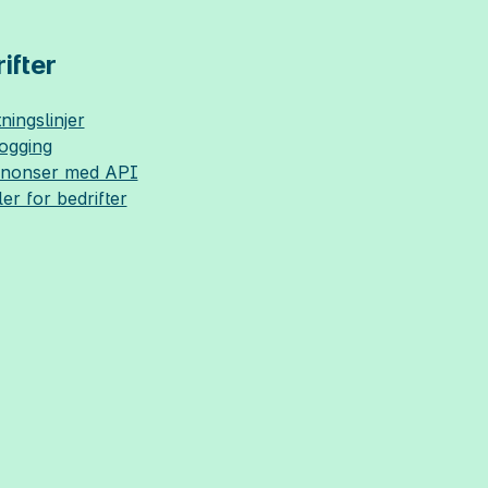
ifter
ningslinjer
logging
nnonser med API
ler for bedrifter