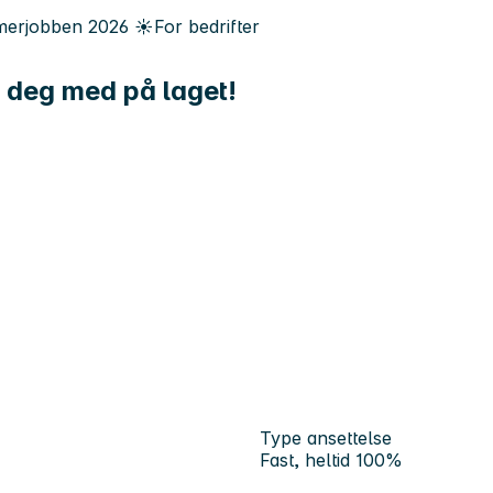
erjobben
2026
☀️
For bedrifter
a deg med på laget!
Type ansettelse
Fast, heltid 100%