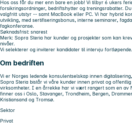
Hos oss får du mer enn bare en jobb! Vi tilbyr 6 ukers fer
forsikringsordninger, bedriftshytter og treningsrabatter. D
valgfritt utstyr -- samt MacBook eller PC. Vi har hybrid kon
utvikling, med sertifiseringsbonus, interne seminarer, fag
fagkonferanse.
Søknadsfrist: snarest
Merk
: Sopra Steria har kunder og prosjekter som kan krev
nivåer.
Vi selekterer og inviterer kandidater til intervju fortløpende
Om bedriften
Vi er Norges ledende konsulentselskap innen digitalisering
Sopra Steria bistår vi våre kunder innen privat og offentlig
virksomheter. I en årrekke har vi vært rangert som en av 
finner oss i Oslo, Stavanger, Trondheim, Bergen, Drammen
Kristiansand og Tromsø.
Sektor
Privat