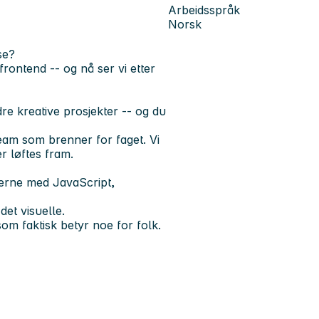
Arbeidsspråk
Norsk
se?
rontend -- og nå ser vi etter
re kreative prosjekter -- og du
 team som brenner for faget. Vi
r løftes fram.
jerne med JavaScript,
et visuelle.
som faktisk betyr noe for folk.