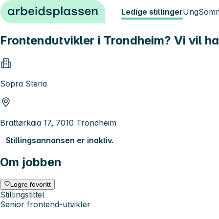
Hopp til innhold
Ledige stillinger
Ung
Somm
Frontendutvikler i Trondheim? Vi vil h
Sopra Steria
Brattørkaia 17, 7010 Trondheim
Stillingsannonsen er inaktiv.
Om jobben
Lagre favoritt
Stillingstittel
Senior frontend-utvikler