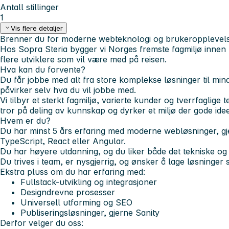
Antall stillinger
1
Vis flere detaljer
Brenner du for moderne webteknologi og brukeropplevel
Hos Sopra Steria bygger vi Norges fremste fagmiljø innen f
flere utviklere som vil være med på reisen.
Hva kan du forvente?
Du får jobbe med alt fra store komplekse løsninger til mind
påvirker selv hva du vil jobbe med.
Vi tilbyr et sterkt fagmiljø, varierte kunder og tverrfaglige
tror på deling av kunnskap og dyrker et miljø der gode idee
Hvem er du?
Du har minst 5 års erfaring med moderne webløsninger, g
TypeScript, React eller Angular.
Du har høyere utdanning, og du liker både det tekniske og d
Du trives i team, er nysgjerrig, og ønsker å lage løsninger 
Ekstra pluss om du har erfaring med:
Fullstack-utvikling og integrasjoner
Designdrevne prosesser
Universell utforming og SEO
Publiseringsløsninger, gjerne Sanity
Derfor velger du oss: