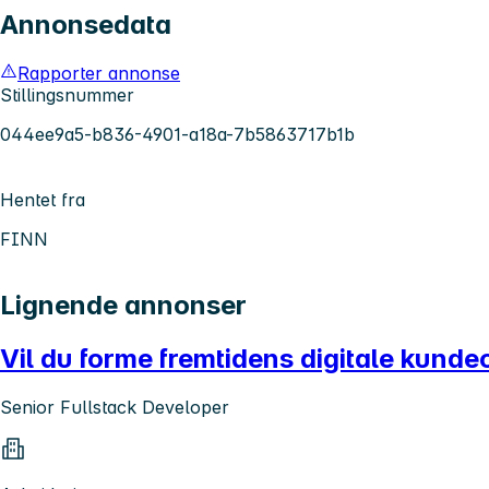
Annonsedata
Rapporter annonse
Stillingsnummer
044ee9a5-b836-4901-a18a-7b5863717b1b
Hentet fra
FINN
Lignende annonser
Vil du forme fremtidens digitale kund
Senior Fullstack Developer