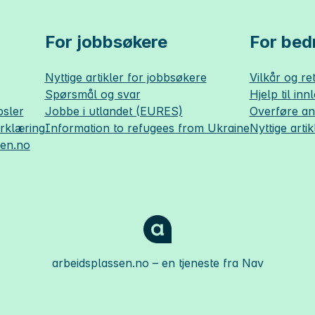
For jobbsøkere
For bedr
Nyttige artikler for jobbsøkere
Vilkår og ret
Spørsmål og svar
Hjelp til inn
sler
Jobbe i utlandet (EURES)
Overføre a
erklæring
Information to refugees from Ukraine
Nyttige artik
sen.no
arbeidsplassen.no
– en tjeneste fra Nav