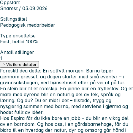
Oppstart
Snarest / 03.08.2026
Stillingstittel
Pedagogisk medarbeider
Type ansettelse
Fast, heltid 100%
Antall stillinger
1
Vis flere detaljer
Forestill deg dette: En solfylt morgen. Barna løper
gjennom gresset, og dagen starter med små eventyr – i
grønnsakshagen, ved hønsehuset eller på vei ut på tur.
En stein blir til et romskip. En pinne blir en tryllestav. Og et
møte med dyrene blir en naturlig del av lek, språk og
læring. Og du? Du er midt i det – tilstede, trygg og
nysgjerrig sammen med barna, med støvlene i gjørma og
hodet fullt av idéer.
Hos Espira får du ikke bare en jobb – du blir en viktig del
av en barndom. Og hos oss, i en gårdsbarnehage, får du
bidra til en hverdag der natur, dyr og omsorg går hånd i