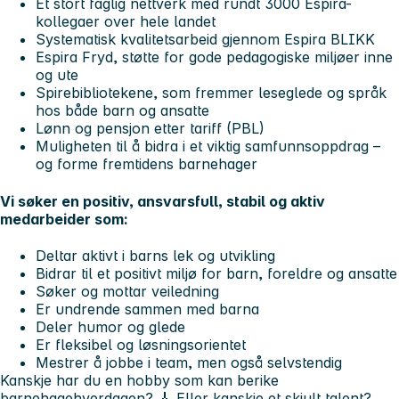
Et stort faglig nettverk med rundt
3000 Espira-
kollegaer over hele landet
Systematisk kvalitetsarbeid gjennom
Espira BLIKK
Espira Fryd,
støtte for gode pedagogiske miljøer inne
og ute
Spirebibliotekene
, som fremmer leseglede og språk
hos både barn og ansatte
Lønn og pensjon etter tariff (PBL)
Muligheten til å bidra i et viktig samfunnsoppdrag –
og forme fremtidens barnehager
Vi søker en positiv, ansvarsfull, stabil og aktiv
medarbeider som:
Deltar aktivt i barns lek og utvikling
Bidrar til et positivt miljø for barn, foreldre og ansatte
Søker og mottar veiledning
Er undrende sammen med barna
Deler humor og glede
Er fleksibel og løsningsorientet
Mestrer å jobbe i team, men også selvstendig
Kanskje har du en hobby som kan berike
barnehagehverdagen? 🎸 Eller kanskje et skjult talent?