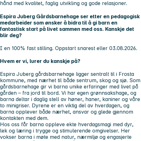
hånd med kvalitet, faglig utvikling og gode relasjoner.
Espira Juberg Gårdsbarnehage ser etter en pedagogisk
medarbeider som ønsker å bidra til å gi barn en
fantastisk start på livet sammen med oss. Kanskje det
blir deg?
I en 100% fast stilling. Oppstart snarest eller 03.08.2026.
Hvem er vi, lurer du kanskje på?
Espira Juberg gårdsbarnehage ligger sentralt til i Frosta
kommune, med nærhet til både sentrum, skog og sjø. Som
gårdsbarnehage gir vi barna unike erfaringer med livet på
gården – fra jord til bord. Vi har egen grønnsakshage, og
barna deltar i daglig stell av høner, haner, kaniner og våre
to minigriser. Dyrene er en viktig del av hverdagen, og
barna opplever både nærhet, ansvar og glede gjennom
kontakten med dem.
Hos oss får barna oppleve ekte hverdagsmagi med dyr,
lek og læring i trygge og stimulerende omgivelser. Her
vokser barna i møte med natur, nærmiljø og engasjerte