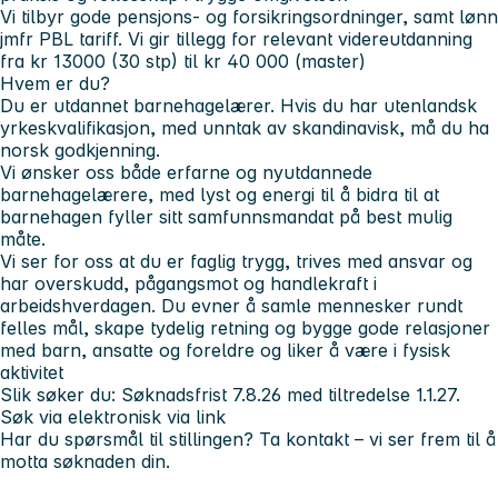
Vi tilbyr gode pensjons- og forsikringsordninger, samt lønn
jmfr PBL tariff. Vi gir tillegg for relevant videreutdanning
fra kr 13000 (30 stp) til kr 40 000 (master)
Hvem er du?
Du er utdannet barnehagelærer. Hvis du har utenlandsk
yrkeskvalifikasjon, med unntak av skandinavisk, må du ha
norsk godkjenning.
Vi ønsker oss både erfarne og nyutdannede
barnehagelærere, med lyst og energi til å bidra til at
barnehagen fyller sitt samfunnsmandat på best mulig
måte.
Vi ser for oss at du er faglig trygg, trives med ansvar og
har overskudd, pågangsmot og handlekraft i
arbeidshverdagen. Du evner å samle mennesker rundt
felles mål, skape tydelig retning og bygge gode relasjoner
med barn, ansatte og foreldre og liker å være i fysisk
aktivitet
Slik søker du:
Søknadsfrist 7.8.26 med tiltredelse 1.1.27.
Søk via elektronisk via link
Har du spørsmål til stillingen? Ta kontakt – vi ser frem til å
motta søknaden din.