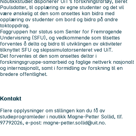
Nautikkstudiet disponerer UiT’s forskningsfartøy, Beret
Paulsdatter, til opplæring av egne studenter og det vil
være ønskelig at den som ansettes kan bidra med
opplæring av studenter om bord og bidra på andre
toktoppdrag.
Faggruppen har status som Senter for Fremragende
Undervisning (SFU), og vedkommende som tilsettes
forventes å delta og bidra til utviklingen av aktiviteter
tilknyttet SFU og skipssimulatorsenteret ved UiT.
Det forventes at den som ansettes deltar i
forskningsgruppe-samarbeid og faglige nettverk nasjonalt
og internasjonalt, samt i formidling av forskning til en
bredere offentlighet.
Kontakt
Flere opplysninger om stillingen kan du få av
studieprogramleder i nautikk Magne-Petter Sollid, tlf.
97792026, e-post:
magne-petter.sollid@uit.no
.