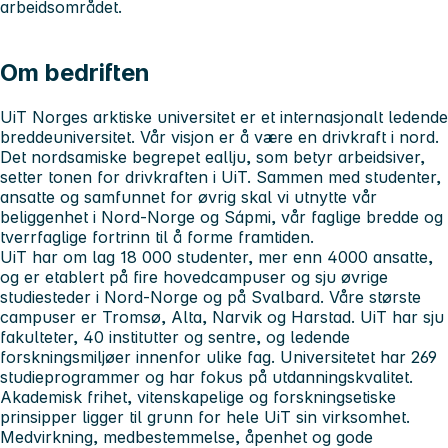
arbeidsområdet.
Om bedriften
UiT Norges arktiske universitet er et internasjonalt ledende
breddeuniversitet. Vår visjon er å være en drivkraft i nord.
Det nordsamiske begrepet eallju, som betyr arbeidsiver,
setter tonen for drivkraften i UiT. Sammen med studenter,
ansatte og samfunnet for øvrig skal vi utnytte vår
beliggenhet i Nord-Norge og Sápmi, vår faglige bredde og
tverrfaglige fortrinn til å forme framtiden.
UiT har om lag 18 000 studenter, mer enn 4000 ansatte,
og er etablert på fire hovedcampuser og sju øvrige
studiesteder i Nord-Norge og på Svalbard. Våre største
campuser er Tromsø, Alta, Narvik og Harstad. UiT har sju
fakulteter, 40 institutter og sentre, og ledende
forskningsmiljøer innenfor ulike fag. Universitetet har 269
studieprogrammer og har fokus på utdanningskvalitet.
Akademisk frihet, vitenskapelige og forskningsetiske
prinsipper ligger til grunn for hele UiT sin virksomhet.
Medvirkning, medbestemmelse, åpenhet og gode