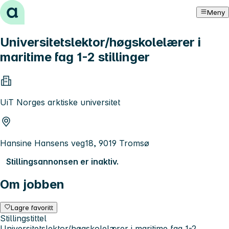
Hopp til innhold
Meny
Universitetslektor/høgskolelærer i
maritime fag 1-2 stillinger
UiT Norges arktiske universitet
Hansine Hansens veg18, 9019 Tromsø
Stillingsannonsen er inaktiv.
Om jobben
Lagre favoritt
Stillingstittel
Universitetslektor/høgskolelærer i maritime fag 1-2