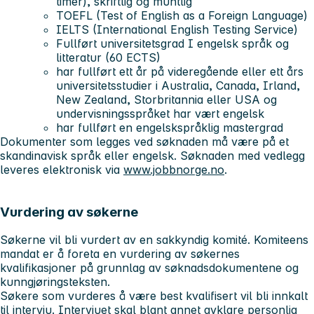
timer), skriftlig og muntlig
TOEFL (Test of English as a Foreign Language)
IELTS (International English Testing Service)
Fullført universitetsgrad I engelsk språk og
litteratur (60 ECTS)
har fullført ett år på videregående eller ett års
universitetsstudier i Australia, Canada, Irland,
New Zealand, Storbritannia eller USA og
undervisningsspråket har vært engelsk
har fullført en engelskspråklig mastergrad
Dokumenter som legges ved søknaden må være på et
skandinavisk språk eller engelsk. Søknaden med vedlegg
leveres elektronisk via
www.jobbnorge.no
.
Vurdering av søkerne
Søkerne vil bli vurdert av en sakkyndig komité. Komiteens
mandat er å foreta en vurdering av søkernes
kvalifikasjoner på grunnlag av søknadsdokumentene og
kunngjøringsteksten.
Søkere som vurderes å være best kvalifisert vil bli innkalt
til intervju. Intervjuet skal blant annet avklare personlig