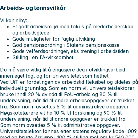
Arbeids- og lønnsvilkår
Vi kan tilby:
Et godt arbeidsmiljø med fokus på medarbeiderskap
og arbeidsglede
Gode muligheter for faglig utvikling
God pensjonsordning i Statens pensjonskasse
Gode velferdsordninger, eks trening i arbeidstiden
Stilling i en IA-virksomhet
Du må være villig til å engasjere deg i utviklingsarbeid
innen eget fag, og for universitetet som helhet.
Ved UiT er fordelingen av arbeidstid fleksibel og tildeles på
individuelt grunnlag. Som en norm vil universitetslektorer
bruke inntil 20 % av tida til FoU-arbeid og 80 % til
undervisning, når tid til andre arbeidsoppgaver er trukket
fra. Som norm avsettes 5 % til administrative oppgaver.
Høgskolelærere vil ha 10 % til forskning og 90 % til
undervisning, når tid til andre oppgaver er trukket fra.
Som norm avsettes 5 % til administrative oppgaver.
Universitetslektor lønnes etter statens regulativ kode 1009
med en brutto årslønn i 100 % stilling mellom kr 560 000