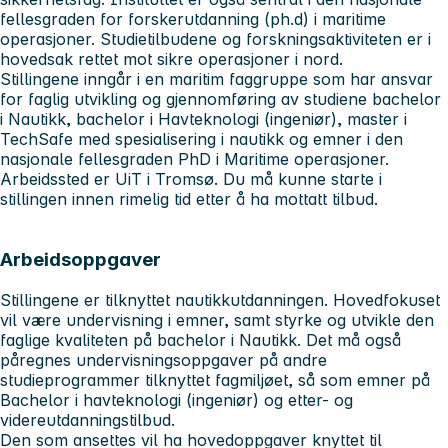
fellesgraden for forskerutdanning (ph.d) i maritime
operasjoner. Studietilbudene og forskningsaktiviteten er i
hovedsak rettet mot sikre operasjoner i nord.
Stillingene inngår i en maritim faggruppe som har ansvar
for faglig utvikling og gjennomføring av studiene bachelor
i Nautikk, bachelor i Havteknologi (ingeniør), master i
TechSafe med spesialisering i nautikk og emner i den
nasjonale fellesgraden PhD i Maritime operasjoner.
Arbeidssted er UiT i Tromsø. Du må kunne starte i
stillingen innen rimelig tid etter å ha mottatt tilbud.
Arbeidsoppgaver
Stillingene er tilknyttet nautikkutdanningen. Hovedfokuset
vil være undervisning i emner, samt styrke og utvikle den
faglige kvaliteten på bachelor i Nautikk. Det må også
påregnes undervisningsoppgaver på andre
studieprogrammer tilknyttet fagmiljøet, så som emner på
Bachelor i havteknologi (ingeniør) og etter- og
videreutdanningstilbud.
Den som ansettes vil ha hovedoppgaver knyttet til