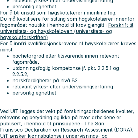
relevant yrkes- eller undervisningserfaring
personlig egnethet
For å bli ansatt som høgskolelærer i maritime fag:
Du må kvalifisere for stilling som høgskolelærer innenfor
fagområdet nautikk i henhold til krav gjengitt i
Forskrift til
universitets- og høyskoleloven (universitets- og
høyskoleforskriften)
For å innfri kvalifikasjonskravene til høyskolelærer kreves
minst:
bachelorgrad eller tilsvarende innen relevant
fagområde,
utdanningsfaglig kompetanse jf. pkt. 2.2.5.1 og
2.2.5.2,
norskferdigheter på nivå B2
relevant yrkes- eller undervisningserfaring
personlig egnethet
Ved UiT legges det vekt på forskningsarbeidenes kvalitet,
relevans og betydning og ikke på hvor arbeidene er
publisert, i henhold til prinsippene i The San
Fransisco Declaration on Research Assessment (
DORA
).
UiT ønsker kjønnsbalanse i undervisnings- og