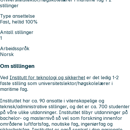
stillinger
Type ansettelse
Fast, heltid 100%
Antall stillinger
1
Arbeidsspråk
Norsk
Om stillingen
Ved
Institutt for teknologi og sikkerhet
er det ledig 1-2
faste stilling som universitetslektor/høgskolelærer i
maritime fag.
I
nstituttet har ca. 90 ansatte i vitenskapelige og
teknisk/administrative stillinger, og det er ca. 700 studenter
på våre ulike utdanninger. Instituttet tilbyr utdanninger på
bachelor- og masternivå så vel som forskning innenfor
områdene luftfartsfag, nautiske fag, ingeniørfag og
sikkerhetsfag. Instituttet er også sentral i den nasjonale