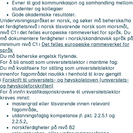
Evner til god kommunikasjon og samhandling mellom
studenter og kollegaer
Gode akademiske resultater.
Undervisningsspråket er norsk, og søker må beherske/ha
et ferdighetsnivå i norsk tilsvarende norsk som morsmål,
nivå C1 i det felles europeiske rammeverket for språk. Du
må dokumentere ferdigheter i norsk/skandinavisk språk på
minimum nivå C1 i
Det felles europeiske rammeverket for
språk
Du må beherske engelsk flytende.
For å bli ansatt som universitetslektor i maritime fag:
Du må kvalifisere for stilling som universitetslektor
innenfor fagområdet nautikk i henhold til krav gjengitt
i
Forskrift til universitets- og høyskoleloven (universitets-
og høyskoleforskriften)
For å innfri kvalifikasjonskravene til universitetslektor
kreves minst:
mastergrad eller tilsvarende innen relevant
fagområde,
utdanningsfaglig kompetanse jf. pkt. 2.2.5.1 og
2.2.5.2,
norskferdigheter på nivå B2