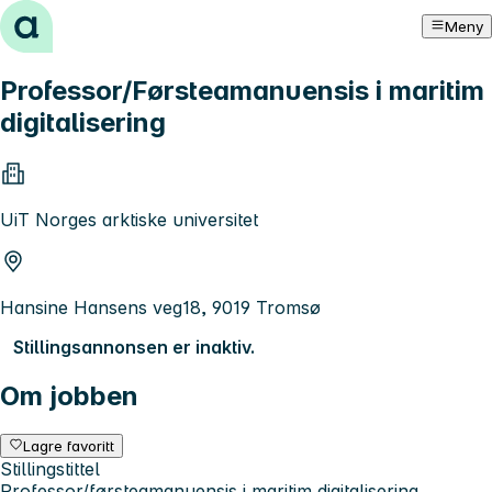
Hopp til innhold
Meny
Professor/Førsteamanuensis i maritim
digitalisering
UiT Norges arktiske universitet
Hansine Hansens veg18, 9019 Tromsø
Stillingsannonsen er inaktiv.
Om jobben
Lagre favoritt
Stillingstittel
Professor/førsteamanuensis i maritim digitalisering