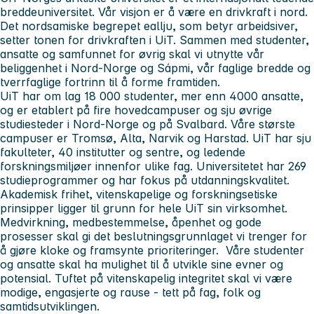
breddeuniversitet. Vår visjon er å være en drivkraft i nord.
Det nordsamiske begrepet eallju, som betyr arbeidsiver,
setter tonen for drivkraften i UiT. Sammen med studenter,
ansatte og samfunnet for øvrig skal vi utnytte vår
beliggenhet i Nord-Norge og Sápmi, vår faglige bredde og
tverrfaglige fortrinn til å forme framtiden.
UiT har om lag 18 000 studenter, mer enn 4000 ansatte,
og er etablert på fire hovedcampuser og sju øvrige
studiesteder i Nord-Norge og på Svalbard. Våre største
campuser er Tromsø, Alta, Narvik og Harstad. UiT har sju
fakulteter, 40 institutter og sentre, og ledende
forskningsmiljøer innenfor ulike fag. Universitetet har 269
studieprogrammer og har fokus på utdanningskvalitet.
Akademisk frihet, vitenskapelige og forskningsetiske
prinsipper ligger til grunn for hele UiT sin virksomhet.
Medvirkning, medbestemmelse, åpenhet og gode
prosesser skal gi det beslutningsgrunnlaget vi trenger for
å gjøre kloke og framsynte prioriteringer. Våre studenter
og ansatte skal ha mulighet til å utvikle sine evner og
potensial. Tuftet på vitenskapelig integritet skal vi være
modige, engasjerte og rause - tett på fag, folk og
samtidsutviklingen.