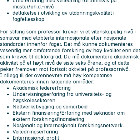
bred erfaring med veiledning fortrinnsvis på
master/ph.d.-nivå
deltakelse i utvikling av utdanningskvalitet i
fagfellesskap
For stilling som professor krever vi et vitenskapelig nivå i
samsvar med etablerte internasjonale eller nasjonale
standarder innenfor faget. Det må kunne dokumenteres
vesentlig mer omfattende forskning av høy kvalitet enn det
som kreves til doktorgrad. Du må dokumentere akademisk
aktivitet på et høyt nivå de siste seks årene, og at dette
peker fremover mot fortsatt aktivitet på professornivå.
I tillegg til det ovennevnte må høy kompetanse
dokumenteres innen følgende områder:
Akademisk ledererfaring
Undervisningserfaring fra universitets- og
høgskolesektoren
Nettverksbygging og samarbeid
Ekstern finansiering/Erfaring med søknader om
ekstern forskningsfinansiering
Nasjonalt og internasjonalt forskningsnettverk.
Veiledningserfaring
Internasjonal profil