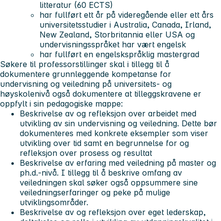
litteratur (60 ECTS)
har fullført ett år på videregående eller ett års
universitetsstudier i Australia, Canada, Irland,
New Zealand, Storbritannia eller USA og
undervisningsspråket har vært engelsk
har fullført en engelskspråklig mastergrad
Søkere til professorstillinger skal i tillegg til å
dokumentere grunnleggende kompetanse for
undervisning og veiledning på universitets- og
høyskolenivå også dokumentere at tilleggskravene er
oppfylt i sin pedagogiske mappe:
Beskrivelse av og refleksjon over arbeidet med
utvikling av sin undervisning og veiledning. Dette bør
dokumenteres med konkrete eksempler som viser
utvikling over tid samt en begrunnelse for og
refleksjon over prosess og resultat
Beskrivelse av erfaring med veiledning på master og
ph.d.-nivå. I tillegg til å beskrive omfang av
veiledningen skal søker også oppsummere sine
veiledningserfaringer og peke på mulige
utviklingsområder.
Beskrivelse av og refleksjon over eget lederskap,