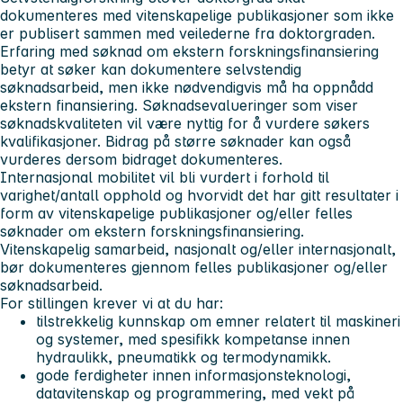
dokumenteres med vitenskapelige publikasjoner som ikke
er publisert sammen med veilederne fra doktorgraden.
Erfaring med søknad om ekstern forskningsfinansiering
betyr at søker kan dokumentere selvstendig
søknadsarbeid, men ikke nødvendigvis må ha oppnådd
ekstern finansiering. Søknadsevalueringer som viser
søknadskvaliteten vil være nyttig for å vurdere søkers
kvalifikasjoner. Bidrag på større søknader kan også
vurderes dersom bidraget dokumenteres.
Internasjonal mobilitet vil bli vurdert i forhold til
varighet/antall opphold og hvorvidt det har gitt resultater i
form av vitenskapelige publikasjoner og/eller felles
søknader om ekstern forskningsfinansiering.
Vitenskapelig samarbeid, nasjonalt og/eller internasjonalt,
bør dokumenteres gjennom felles publikasjoner og/eller
søknadsarbeid.
For stillingen krever vi at du har:
tilstrekkelig kunnskap om emner relatert til maskineri
og systemer, med spesifikk kompetanse innen
hydraulikk, pneumatikk og termodynamikk.
gode ferdigheter innen informasjonsteknologi,
datavitenskap og programmering, med vekt på