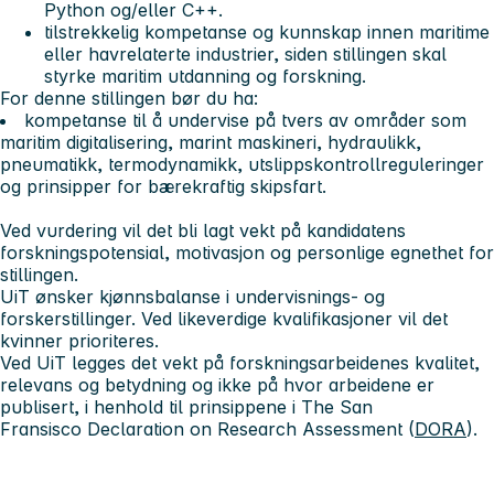
Python og/eller C++.
tilstrekkelig kompetanse og kunnskap innen maritime
eller havrelaterte industrier, siden stillingen skal
styrke maritim utdanning og forskning.
For denne stillingen bør du ha:
kompetanse til å undervise på tvers av områder som
maritim digitalisering, marint maskineri, hydraulikk,
pneumatikk, termodynamikk, utslippskontrollreguleringer
og prinsipper for bærekraftig skipsfart.
Ved vurdering vil det bli lagt vekt på kandidatens
forskningspotensial, motivasjon og personlige egnethet for
stillingen.
UiT ønsker kjønnsbalanse i undervisnings- og
forskerstillinger. Ved likeverdige kvalifikasjoner vil det
kvinner prioriteres.
Ved UiT legges det vekt på forskningsarbeidenes kvalitet,
relevans og betydning og ikke på hvor arbeidene er
publisert, i henhold til prinsippene i The San
Fransisco Declaration on Research Assessment (
DORA
).