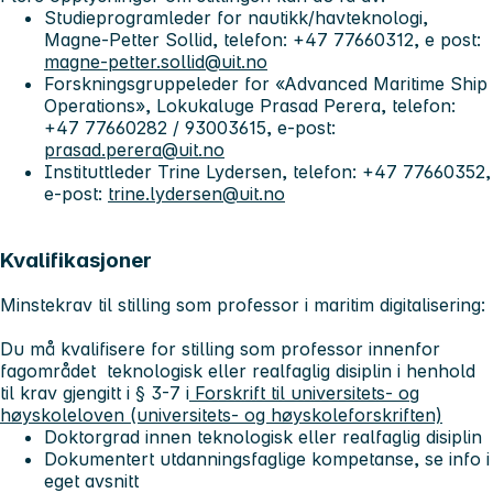
Studieprogramleder for nautikk/havteknologi,
Magne-Petter Sollid, telefon: +47 77660312, e post:
magne-petter.sollid@uit.no
Forskningsgruppeleder for «Advanced Maritime Ship
Operations»,
Lokukaluge Prasad Perera, telefon:
+47 77660282 / 93003615, e-post:
prasad.perera@uit.no
Instituttleder
Trine Lydersen, telefon: +47 77660352,
e-post:
trine.lydersen@uit.no
Kvalifikasjoner
Minstekrav til stilling som professor i maritim digitalisering
:
Du må kvalifisere for stilling som professor innenfor
fagområdet teknologisk eller realfaglig disiplin i henhold
til krav gjengitt i § 3-7 i
Forskrift til universitets- og
høyskoleloven (universitets- og høyskoleforskriften)
Doktorgrad innen teknologisk eller realfaglig disiplin
Dokumentert utdanningsfaglige kompetanse, se info i
eget avsnitt