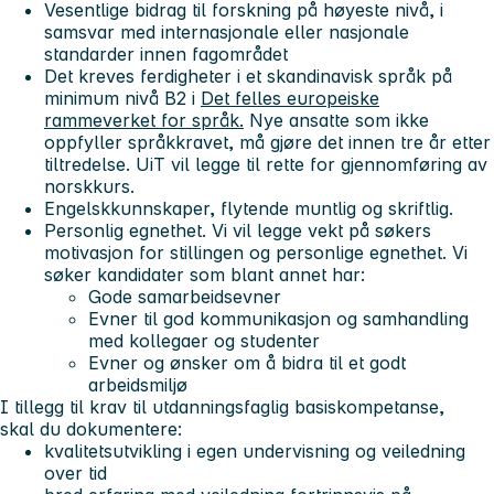
Vesentlige bidrag til forskning på høyeste nivå, i
samsvar med internasjonale eller nasjonale
standarder innen fagområdet
Det kreves ferdigheter i et skandinavisk språk på
minimum nivå B2 i
Det felles europeiske
rammeverket for språk.
Nye ansatte som ikke
oppfyller språkkravet, må gjøre det innen tre år etter
tiltredelse. UiT vil legge til rette for gjennomføring av
norskkurs.
Engelskkunnskaper, flytende muntlig og skriftlig.
Personlig egnethet. Vi vil legge vekt på søkers
motivasjon for stillingen og personlige egnethet. Vi
søker kandidater som blant annet har:
Gode samarbeidsevner
Evner til god kommunikasjon og samhandling
med kollegaer og studenter
Evner og ønsker om å bidra til et godt
arbeidsmiljø
I tillegg til krav til utdanningsfaglig basiskompetanse,
skal du dokumentere:
kvalitetsutvikling i egen undervisning og veiledning
over tid