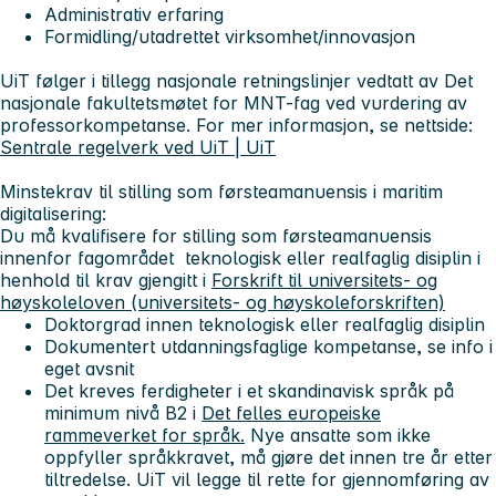
Administrativ erfaring
Formidling/utadrettet virksomhet/innovasjon
UiT følger i tillegg nasjonale retningslinjer vedtatt av Det
nasjonale fakultetsmøtet for MNT-fag ved vurdering av
professorkompetanse. For mer informasjon, se nettside:
Sentrale regelverk ved UiT | UiT
Minstekrav til stilling som førsteamanuensis i maritim
digitalisering:
Du må kvalifisere for stilling som førsteamanuensis
innenfor fagområdet
teknologisk eller realfaglig disiplin i
henhold til krav gjengitt i
Forskrift til universitets- og
høyskoleloven (universitets- og høyskoleforskriften)
Doktorgrad innen teknologisk eller realfaglig disiplin
Dokumentert utdanningsfaglige kompetanse, se info i
eget avsnit
Det kreves ferdigheter i et skandinavisk språk på
minimum nivå B2 i
Det felles europeiske
rammeverket for språk.
Nye ansatte som ikke
oppfyller språkkravet, må gjøre det innen tre år etter
tiltredelse. UiT vil legge til rette for gjennomføring av