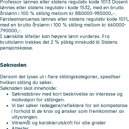
Professor lønnes etter statens regulativ kode 1013 Dosent
lønnes etter statens regulativ i kode 1532, med en brutto
årslønn i 100 % stilling mellom
kr 880000-985000,-.
Førsteamanuensis lønnes etter statens regulativ kode 101
1,
med en brutto årslønn i 100 % stilling mellom kr 660000-
790000,-.
I særskilte tilfeller kan høyere lønn vurderes. Fra
bruttolønn trekkes det 2 % pliktig innskudd til Statens
pensjonskasse.
Søknaden
Dersom det lyses ut i flere stillingskategorier, spesifiser
hvilken stilling du søker.
Søknaden skal inneholde:
Søknadsbrev med kort beskrivelse av interesse og
motivasjon for stillingen.
Vi ber søker redegjøre/reflektere for sin kompetanse
i forhold til de krav og ønsker som fremkommer av
utlysningen.
Vitnemål og karakterutskrift for alle grader
Attester