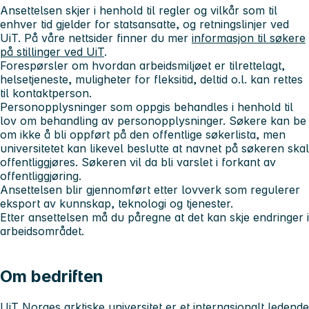
Ansettelsen skjer i henhold til regler og vilkår som til
enhver tid gjelder for statsansatte, og retningslinjer ved
UiT. På våre nettsider finner du mer
informasjon til søkere
på stillinger ved UiT
.
Forespørsler om hvordan arbeidsmiljøet er tilrettelagt,
helsetjeneste, muligheter for fleksitid, deltid o.l. kan rettes
til kontaktperson.
Personopplysninger som oppgis behandles i henhold til
lov om behandling av personopplysninger. Søkere kan be
om ikke å bli oppført på den offentlige søkerlista, men
universitetet kan likevel beslutte at navnet på søkeren skal
offentliggjøres. Søkeren vil da bli varslet i forkant av
offentliggjøring.
Ansettelsen blir gjennomført etter lovverk som regulerer
eksport av kunnskap, teknologi og tjenester.
Etter ansettelsen må du påregne at det kan skje endringer i
arbeidsområdet.
Om bedriften
UiT Norges arktiske universitet er et internasjonalt ledende