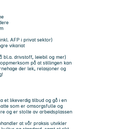
ne
dere
am
kl. AFP i privat sektor)
gre vikariat
bl.a. drivstoff, leiebil og mer)
ør oppmerksom på at stillingen kan
arnehage der lek, relasjoner og
g!
 et likeverdig tilbud og gå i en
satte som er omsorgsfulle og
re og er stolte av arbeidsplassen
andler at vår praksis utvikler
 kultur og standard, samt et rikt