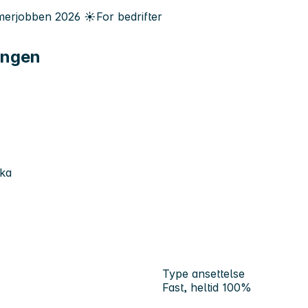
erjobben
2026
☀️
For bedrifter
ingen
ika
Type ansettelse
Fast, heltid 100%