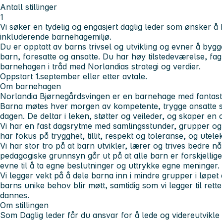
Antall stillinger
1
Vi søker en tydelig og engasjert daglig leder som ønsker å 
inkluderende barnehagemiljø.
Du er opptatt av barns trivsel og utvikling og evner å byg
barn, foresatte og ansatte. Du har høy tilstedeværelse, faglig
barnehagen i tråd med Norlandias strategi og verdier.
Oppstart 1.september eller etter avtale.
Om barnehagen
Norlandia Bjørnegårdsvingen er en barnehage med fantasti
Barna møtes hver morgen av kompetente, trygge ansatte s
dagen. De deltar i leken, støtter og veileder, og skaper e
Vi har en fast dagsrytme med samlingsstunder, grupper og 
har fokus på trygghet, tillit, respekt og toleranse, og utele
Vi har stor tro på at barn utvikler, lærer og trives bedre nå
pedagogiske grunnsyn går ut på at alle barn er forskjellige
evne til å ta egne beslutninger og uttrykke egne meninger.
Vi legger vekt på å dele barna inn i mindre grupper i løpet 
barns unike behov blir møtt, samtidig som vi legger til ret
dannes.
Om stillingen
Som Daglig leder får du ansvar for å lede og videreutvikl