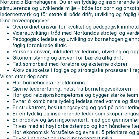
Norlandia Barnehagene. Du er en tydelig og inspirerende l
stimulerende og utviklende miljø – både for barn og ansatte.
ledernettverk og får støtte til både drift, utvikling og faglig k
Dine hovedoppgaver:
Overordnet ansvar for kvalitet og pedagogisk innhol
Videreutvikling i tråd med Norlandias strategi og verdi
Pedagogisk ledelse og utvikling av barnehagen gjenn
faglig forankrede tiltak.
Personalansvar, inkludert veiledning, utvikling og op
Økonomistyring og ansvar for bærekraftig drift
Tett samarbeid med foreldre og eksterne aktører
Aktiv deltakelse i faglige og strategiske prosesser i r
Vi ser etter deg som:
Har barnehagelærerutdanning
Gjerne ledererfaring, helst fra barnehagesektoren
Har god relasjonskompetanse og bygger sterke team
Evner å kombinere tydelig ledelse med varme og tils
Er strukturert, beslutningsdyktig og god på prioriterin
Er en tydelig og inspirerende leder som skaper engasj
Er proaktiv og løsningsorientert, med god gjennomfø
Trives med et høyt arbeidstempo og kan håndtere fle
Har økonomisk forståelse og evne til å prioritere og
Trives i et aktivt og utviklingsorientert miljø