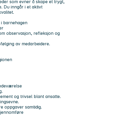
eder som evner å skape et trygt,
 Du inngår i et aktivt
valitet.
d i barnehagen
er
om observasjon, refleksjon og
pfølging av medarbeidere.
egionen
tedeværelse
g.
ement og trivsel blant ansatte.
ringsevne.
re oppgaver samtidig.
 gjennomføre