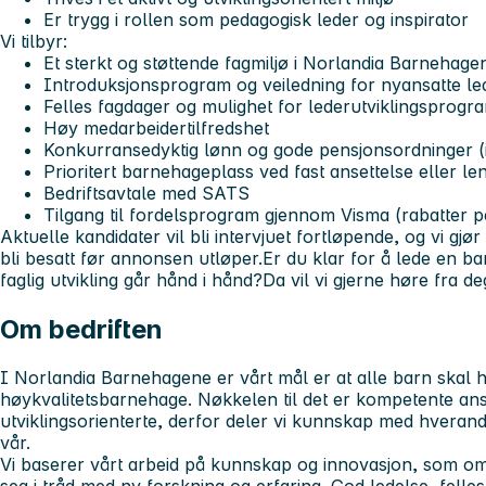
Er trygg i rollen som pedagogisk leder og inspirator
Vi tilbyr:
Et sterkt og støttende fagmiljø i Norlandia Barnehage
Introduksjonsprogram og veiledning for nyansatte le
Felles fagdager og mulighet for lederutviklingsprogr
Høy medarbeidertilfredshet
Konkurransedyktig lønn og gode pensjonsordninger (in
Prioritert barnehageplass ved fast ansettelse eller len
Bedriftsavtale med SATS
Tilgang til fordelsprogram gjennom Visma (rabatter på 
Aktuelle kandidater vil bli intervjuet fortløpende, og vi gj
bli besatt før annonsen utløper.
Er du klar for å lede en b
faglig utvikling går hånd i hånd?
Da vil vi gjerne høre fra de
Om bedriften
I Norlandia Barnehagene er vårt mål er at alle barn skal ha
høykvalitetsbarnehage. Nøkkelen til det er kompetente an
utviklingsorienterte, derfor deler vi kunnskap med hverand
vår.
Vi baserer vårt arbeid på kunnskap og innovasjon, som omh
seg i tråd med ny forskning og erfaring. God ledelse, felles