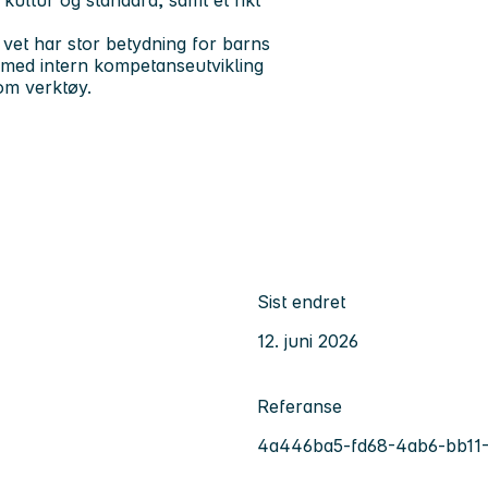
 vet har stor betydning for barns
k med intern kompetanseutvikling
om verktøy.
Sist endret
12. juni 2026
Referanse
4a446ba5-fd68-4ab6-bb11