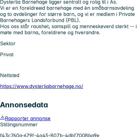
Dysterlia Barnehage ligger sentralt og rolig til i Ås.
Vi er en foreldreeid barnehage med én småbarnsavdeling
og to avdelinger for større barn, og vi er medlem i Private
Barnehagers Landsforbund (PBL).
Hos oss står raushet, samspill og menneskeverd sterkt -- i
møte med barna, foreldrene og hverandre.
Sektor
Privat
Nettsted
https://www.dysterliabarnehage.no/
Annonsedata
Rapporter annonse
Stillingsnummer
f43c760a-679f-4a45-807b-4dbf7008ba9e