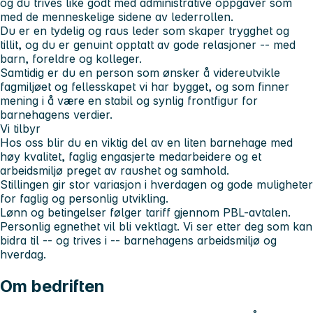
og du trives like godt med administrative oppgaver som
med de menneskelige sidene av lederrollen.
Du er en tydelig og raus leder som skaper trygghet og
tillit, og du er genuint opptatt av gode relasjoner -- med
barn, foreldre og kolleger.
Samtidig er du en person som ønsker å videreutvikle
fagmiljøet og fellesskapet vi har bygget, og som finner
mening i å være en stabil og synlig frontfigur for
barnehagens verdier.
Vi tilbyr
Hos oss blir du en viktig del av en liten barnehage med
høy kvalitet, faglig engasjerte medarbeidere og et
arbeidsmiljø preget av raushet og samhold.
Stillingen gir stor variasjon i hverdagen og gode muligheter
for faglig og personlig utvikling.
Lønn og betingelser følger tariff gjennom PBL-avtalen.
Personlig egnethet vil bli vektlagt. Vi ser etter deg som kan
bidra til -- og trives i -- barnehagens arbeidsmiljø og
hverdag.
Om bedriften