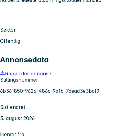
ha det bredeste utdanningstilbudet i landet.
Sektor
Offentlig
Annonsedata
Rapporter annonse
Stillingsnummer
6b361850-9626-486c-9a1b-7aead3e3bcf9
Sist endret
3. august 2026
Hentet fra