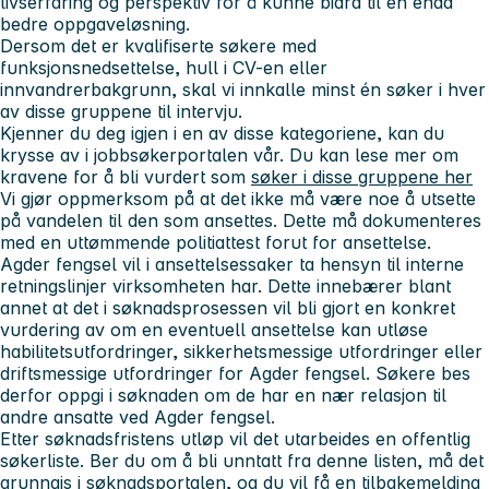
livserfaring og perspektiv for å kunne bidra til en enda
bedre oppgaveløsning.
Dersom det er kvalifiserte søkere med
funksjonsnedsettelse, hull i CV-en eller
innvandrerbakgrunn, skal vi innkalle minst én søker i hver
av disse gruppene til intervju.
Kjenner du deg igjen i en av disse kategoriene, kan du
krysse av i jobbsøkerportalen vår. Du kan lese mer om
kravene for å bli vurdert som
søker i disse gruppene her
Vi gjør oppmerksom på at det ikke må være noe å utsette
på vandelen til den som ansettes. Dette må dokumenteres
med en uttømmende politiattest forut for ansettelse.
Agder fengsel vil i ansettelsessaker ta hensyn til interne
retningslinjer virksomheten har. Dette innebærer blant
annet at det i søknadsprosessen vil bli gjort en konkret
vurdering av om en eventuell ansettelse kan utløse
habilitetsutfordringer, sikkerhetsmessige utfordringer eller
driftsmessige utfordringer for Agder fengsel. Søkere bes
derfor oppgi i søknaden om de har en nær relasjon til
andre ansatte ved Agder fengsel.
Etter søknadsfristens utløp vil det utarbeides en offentlig
søkerliste. Ber du om å bli unntatt fra denne listen, må det
grunngis i søknadsportalen, og du vil få en tilbakemelding