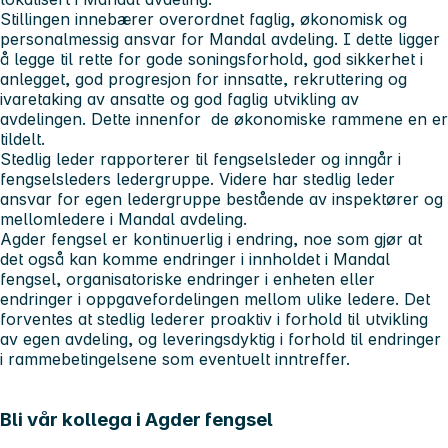
Stillingen innebærer overordnet faglig, økonomisk og
personalmessig ansvar for Mandal avdeling. I dette ligger
å legge til rette for gode soningsforhold, god sikkerhet i
anlegget, god progresjon for innsatte, rekruttering og
ivaretaking av ansatte og god faglig utvikling av
avdelingen. Dette innenfor de økonomiske rammene en er
tildelt.
Stedlig leder rapporterer til fengselsleder og inngår i
fengselsleders ledergruppe. Videre har stedlig leder
ansvar for egen ledergruppe bestående av inspektører og
mellomledere i Mandal avdeling.
Agder fengsel er kontinuerlig i endring, noe som gjør at
det også kan komme endringer i innholdet i Mandal
fengsel, organisatoriske endringer i enheten eller
endringer i oppgavefordelingen mellom ulike ledere. Det
forventes at stedlig lederer proaktiv i forhold til utvikling
av egen avdeling, og leveringsdyktig i forhold til endringer
i rammebetingelsene som eventuelt inntreffer.
Bli vår kollega i Agder fengsel