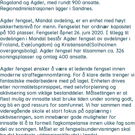
Rogaland og Agder, med rundt 900 ansatte.
Regionadministrasjonen ligger i Sandnes.
Agder fengsel, Mandal avdeling, er en enhet med høyt
sikkerhetsnivå for menn. Fengselet har ordinær kapasitet
på 100 plasser. Fengselet åpnet 26. juni 2020. I tillegg til
avdelingen i Mandal består Agder fengsel av avdelinger i
Froland, Evje(ungdom) og Kristiansand(Solholmen
overgangsbolig). Agder fengsel har tilsammen ca. 326
soningsplasser og omlag 400 ansatte.
Agder fengsel ønsker å være et ledende fengsel innen
moderne straffegjennomføring. For å klare dette trenger vi
fantastiske medarbeidere med på laget. Enheten drives
etter normalitetsprinsippet, med selvforpleining og
aktivisering som viktige bestanddeler. Målsettingen er at
flest mulig av innsatte skal bruke tiden under soning godt,
og bli en god ressurs for samfunnet. Vi har sammen med
videregående skole et stort fokus på opplæring i
aktiviseringen, som innebærer gode muligheter for
innsatte til å ta formell fagkompetanse innen ulike fag som
del av soningen. Målet er at fengselsundervisningen skal