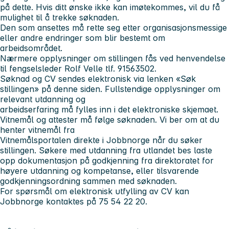
på dette. Hvis ditt ønske ikke kan imøtekommes, vil du få
mulighet til å trekke søknaden.
Den som ansettes må rette seg etter organisasjonsmessige
eller andre endringer som blir bestemt om
arbeidsområdet.
Nærmere opplysninger om stillingen fås ved henvendelse
til
fengselsleder Rolf Velle tlf. 91563502.
Søknad og CV sendes elektronisk via lenken «Søk
stillingen» på denne siden. Fullstendige opplysninger om
relevant utdanning og
arbeidserfaring må fylles inn i det elektroniske skjemaet.
Vitnemål og attester må følge søknaden. Vi ber om at du
henter vitnemål fra
Vitnemålsportalen direkte i Jobbnorge når du søker
stillingen. Søkere med utdanning fra utlandet bes laste
opp dokumentasjon på godkjenning fra direktoratet for
høyere utdanning og kompetanse, eller tilsvarende
godkjenningsordning sammen med søknaden.
For spørsmål om elektronisk utfylling av CV kan
Jobbnorge kontaktes på 75 54 22 20.