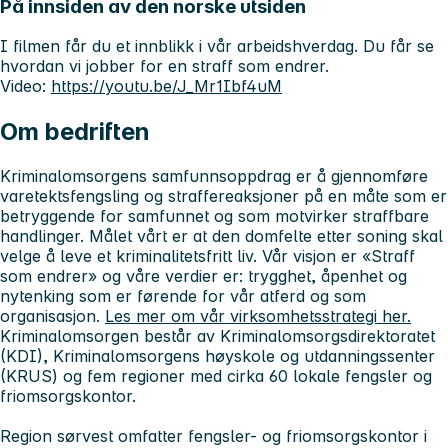
På innsiden av den norske utsiden
I filmen får du et innblikk i vår arbeidshverdag. Du får se
hvordan vi jobber for en straff som endrer.
Video:
https://youtu.be/J_Mr1Ibf4uM
Om bedriften
Kriminalomsorgens samfunnsoppdrag er å gjennomføre
varetektsfengsling og straffereaksjoner på en måte som er
betryggende for samfunnet og som motvirker straffbare
handlinger. Målet vårt er at den domfelte etter soning skal
velge å leve et kriminalitetsfritt liv. Vår visjon er «Straff
som endrer» og våre verdier er: trygghet, åpenhet og
nytenking som er førende for vår atferd og som
organisasjon.
Les mer om vår virksomhetsstrategi her.
Kriminalomsorgen består av Kriminalomsorgsdirektoratet
(KDI), Kriminalomsorgens høyskole og utdanningssenter
(KRUS) og fem regioner med cirka 60 lokale fengsler og
friomsorgskontor.
Region sørvest omfatter fengsler- og friomsorgskontor i