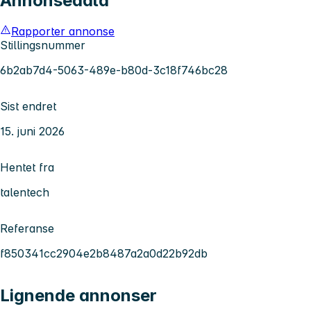
Annonsedata
Rapporter annonse
Stillingsnummer
6b2ab7d4-5063-489e-b80d-3c18f746bc28
Sist endret
15. juni 2026
Hentet fra
talentech
Referanse
f850341cc2904e2b8487a2a0d22b92db
Lignende annonser