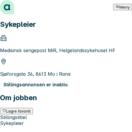
Hopp til innhold
Meny
Sykepleier
Medisinsk sengepost MiR, Helgelandssykehuset HF
Sjøforsgata 36, 8613 Mo i Rana
Stillingsannonsen er inaktiv.
Om jobben
Lagre favoritt
Stillingstittel
Sykepleier