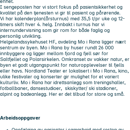
enhet.
I sengeposten har vi stort fokus på pasientsikkerhet og
kvalitet på den tjenesten vi gir til pasient og pårørende.
Vi har kalenderplan(årsturnus) med 35,5 t/pr uke og 12-
timers skift hver 4. helg. Innbakt i turnus har vi
internundervisning som gir rom for både faglig og
personlig utvikling.
Helgelandssykehuset HF, avdeling Mo i Rana ligger nært
sentrum av byen. Mo i Rana by huser rundt 26 000
innbyggere og ligger mellom fjord og fjell sør for
Saltfjellet og Polarsirkelen. Omkranset av vakker natur, er
byen et godt utgangspunkt for naturopplevelser til fjells
eller havs. Nordland Teater er lokalisert i Mo i Rana, kino,
ulike festivaler og konserter gir mulighet for et variert
kulturliv. Mo i Rana har idrettsanlegg som treningshaller,
fotballbaner, dansestudioer, skiskytter/ ski stadioner,
alpint og badeanlegg. Her er det tilbud for store og små.
Arbeidsoppgaver
Oppfølging av pasienter i samarbeid med resten av