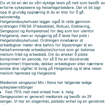
Du vil bli en del av vårt dyktige team på natt som består av
erfarne sykepleiere og helsefagarbeidere. Det vil bli lagt
opp til grundig opplæring til du er klar for å gå
selvstendig.
Helgelandssykehuset legger også til rette gjennom
ordningen
FRESK (Fleksibilitet, Robust, Etablering,
Sengepost og Kompetanse) for deg som bor utenfor
Helgeland, men er nysgjerrig på å teste fast jobb i
Helgelandssykehuset.
Ordningen innebærer at
arbeidsgiver møter dine behov for tilpasninger til en
helsefremmende arbeidsplan/turnus som gir balanse
mellom fritid og arbeidstid. Om du ønsker å jobbe
komprimert én periode, for så å ha en tilsvarende
komprimert friperiode, dekker arbeidsgiver etter nærmere
avtale dine utgifter til bolig på Helgeland og til dine reiser
mellom hjemsted og Helgeland.
Medisinsk sengepost Mo i Rana har følgende ledige
sykepleierstillinger
Fast 75% natt med arbeid hver 4. helg
Sengeposten er generell medisinsk og består av 29
senger. Vi har en slagenhet, palliativ enhet og en geriatrisk