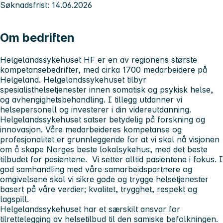
Søknadsfrist: 14.06.2026
Om bedriften
Helgelandssykehuset HF er en av regionens største
kompetansebedrifter, med cirka 1700 medarbeidere på
Helgeland. Helgelandssykehuset tilbyr
spesialisthelsetjenester innen somatisk og psykisk helse,
og avhengighetsbehandling. I tillegg utdanner vi
helsepersonell og investerer i din videreutdanning.
Helgelandssykehuset satser betydelig på forskning og
innovasjon. Våre medarbeideres kompetanse og
profesjonalitet er grunnleggende for at vi skal nå visjonen
om å skape Norges beste lokalsykehus, med det beste
tilbudet for pasientene. Vi setter alltid pasientene i fokus. I
god samhandling med våre samarbeidspartnere og
omgivelsene skal vi sikre gode og trygge helsetjenester
basert på våre verdier; kvalitet, trygghet, respekt og
lagspill.
Helgelandssykehuset har et særskilt ansvar for
tilrettelegging av helsetilbud til den samiske befolkningen.