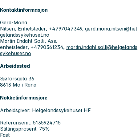
Kontaktinformasjon
Gerd-Mona
Nilsen, Enhetsleder, +4797047349,
gerd.mona.nilsen@hel
gelandssykehuset.no
Martin Indahl Solli, Ass.
enhetsleder, +4790361234,
martin.indahl.solli@helgelands
sykehuset.no
Arbeidssted
Sjøforsgata 36
8613 Mo i Rana
Nøkkelinformasjon:
Arbeidsgiver: Helgelandssykehuset HF
Referansenr.: 5135924715
Stillingsprosent: 75%
Fast