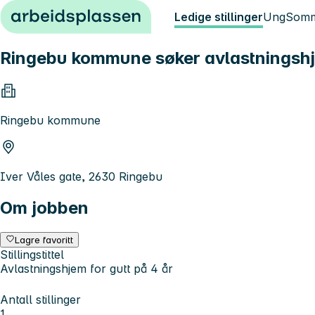
Hopp til innhold
Ledige stillinger
Ung
Somm
Ringebu kommune søker avlastningshje
Ringebu kommune
Iver Våles gate, 2630 Ringebu
Om jobben
Lagre favoritt
Stillingstittel
Avlastningshjem for gutt på 4 år
Antall stillinger
1