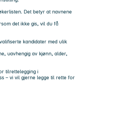
søkerlisten. Det betyr at navnene
om det ikke gis, vil du få
valifiserte kandidater med ulik
ine, uavhengig av kjønn, alder,
tilrettelegging i
– vi vil gjerne legge til rette for