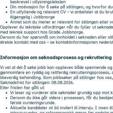
beskrevet i utlysningsteksten
Din motivasjon for å søke på stillingen
, og hvorfor d
En utfyllende og relevant CV
– vi anbefaler at du br
tilgjengelig i Jobbnorge
Annet som du mener er relevant
for stillingen eller
Opplever du tekniske utfordringer når du fyller ut søknade
med
teknisk support hos Grade Jobbnorge
.
Dersom du har spørsmål om innholdet i søknaden eller stil
direkte kontakt med oss – se kontaktinformasjonen nederst
Informasjon om søknadsprosess og rekruttering 
Vi vet at det å søke jobb kan oppleves både spennende og
gjennomføre en ryddig og rettferdig rekrutteringsprosess, 
likeverdig behandling. Som jobbsøker på stillinger hos oss
Søknadsfrist for stillingen: 08.08.2026.
Etter fristen har gått ut:
Vi leser og vurderer alle søknader grundig opp mot k
Dersom du ikke går videre i prosessen, får du beskjed
første vurderingsrunde.
Aktuelle kandidater vil bli invitert til intervju. I noen t
intervjurunder, og referansesjekk gjøres før endelig inn