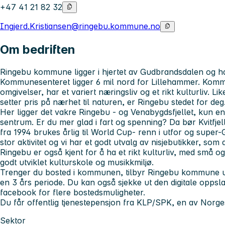
+47 41 21 82 32
Ingjerd.Kristiansen@ringebu.kommune.no
Om bedriften
Ringebu kommune ligger i hjertet av Gudbrandsdalen og ha
Kommunesenteret ligger 6 mil nord for Lillehammer. Komm
omgivelser, har et variert næringsliv og et rikt kulturliv. L
setter pris på nærhet til naturen, er Ringebu stedet for deg
Her ligger det vakre Ringebu - og Venabygdsfjellet, kun en 
sentrum. Er du mer glad i fart og spenning? Da bør Kvitfje
fra 1994 brukes årlig til World Cup- renn i utfor og super
stor aktivitet og vi har et godt utvalg av nisjebutikker, som
Ringebu er også kjent for å ha et rikt kulturliv, med små
godt utviklet kulturskole og musikkmiljø.
Trenger du bosted i kommunen, tilbyr Ringebu kommune utle
en 3 års periode. Du kan også sjekke ut den digitale oppsl
facebook for flere bostedsmuligheter.
Du får offentlig tjenestepensjon fra KLP/SPK, en av Norge
Sektor