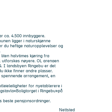
r ca. 4.500 innbyggere.
unen ligger i naturskjønne
iker du heftige naturopplevelser og
.
liten halvtimes kjøring fra
ll utforskes nøyere. OL arenaen
-G. I landsbyen Ringebu er det
 du ikke finner andre plasser.
 og spennende arrangement, en
ieleiligheter for nyetablerere i
agstavla«Boligtorget i Ringebu»på
s beste pensjonsordninger.
Nettsted