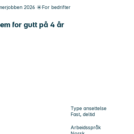
erjobben
2026
☀️
For bedrifter
m for gutt på 4 år
Type ansettelse
Fast, deltid
Arbeidsspråk
Norsk