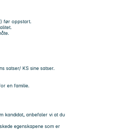
) før oppstart.
litet.
måte.
s satser/ KS sine satser.
or en familie.
om kandidat, anbefaler vi at du
ønskede egenskapene
som er