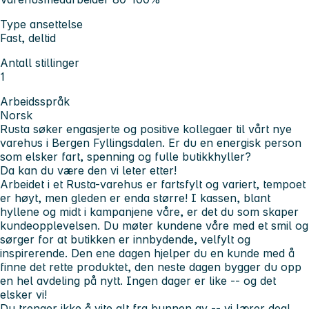
Type ansettelse
Fast, deltid
Antall stillinger
1
Arbeidsspråk
Norsk
Rusta søker engasjerte og positive kollegaer til vårt nye
varehus i Bergen Fyllingsdalen.
Er du en energisk person
som elsker fart, spenning og fulle butikkhyller?
Da kan du være den vi leter etter!
Arbeidet i et Rusta-varehus er fartsfylt og variert, tempoet
er høyt, men gleden er enda større! I kassen, blant
hyllene og midt i kampanjene våre, er det du som skaper
kundeopplevelsen. Du møter kundene våre med et smil og
sørger for at butikken er innbydende, velfylt og
inspirerende. Den ene dagen hjelper du en kunde med å
finne det rette produktet, den neste dagen bygger du opp
en hel avdeling på nytt. Ingen dager er like -- og det
elsker vi!
Du trenger ikke å vite alt fra bunnen av -- vi lærer deg!