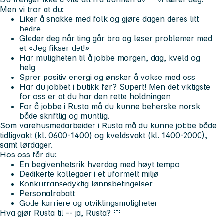
Men vi tror at du:
Liker å snakke med folk og gjøre dagen deres litt
bedre
Gleder deg når ting går bra og løser problemer med
et «Jeg fikser det!»
Har muligheten til å jobbe morgen, dag, kveld og
helg
Sprer positiv energi og ønsker å vokse med oss
Har du jobbet i butikk før? Supert! Men det viktigste
for oss er at du har den rette holdningen
For å jobbe i Rusta må du kunne beherske norsk
både skriftlig og muntlig.
Som varehusmedarbeider i Rusta må du kunne jobbe både
tidligvakt (kl. 0600-1400) og kveldsvakt (kl. 1400-2000),
samt lørdager.
Hos oss får du:
En begivenhetsrik hverdag med høyt tempo
Dedikerte kollegaer i et uformelt miljø
Konkurransedyktig lønnsbetingelser
Personalrabatt
Gode karriere og utviklingsmuligheter
Hva gjør Rusta til -- ja, Rusta? 💛