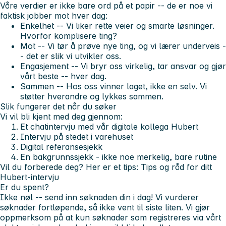
Våre verdier er ikke bare ord på et papir -- de er noe vi
faktisk jobber mot hver dag:
Enkelhet -- Vi liker rette veier og smarte løsninger.
Hvorfor komplisere ting?
Mot -- Vi tør å prøve nye ting, og vi lærer underveis -
- det er slik vi utvikler oss.
Engasjement -- Vi bryr oss virkelig, tar ansvar og gjør
vårt beste -- hver dag.
Sammen -- Hos oss vinner laget, ikke en selv. Vi
støtter hverandre og lykkes sammen.
Slik fungerer det når du søker
Vi vil bli kjent med deg gjennom:
Et chatintervju med vår digitale kollega Hubert
Intervju på stedet i varehuset
Digital referansesjekk
En bakgrunnssjekk - ikke noe merkelig, bare rutine
Vil du forberede deg? Her er et tips:
Tips og råd for ditt
Hubert-intervju
Er du spent?
Ikke nøl -- send inn søknaden din i dag! Vi vurderer
søknader fortløpende, så ikke vent til siste liten. Vi gjør
oppmerksom på at kun søknader som registreres via vårt