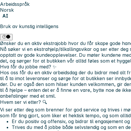
Arbeidsspråk
Norsk
AI
Bruk av kunstig intelligens
Ønsker du en aktiv ekstrajobb hvor du får skape gode ha
Nå søker vi en ekstrahjelp/tilkallingsvikar og ser etter deg s
opptatt av gode kundeopplevelser. Du møter kundene med e
det, og sørger for at butikken vår alltid føles som et hygge
Hva får du jobbe med?
✨
Hos oss får du en aktiv arbeidsdag der du bidrar med alt fra
til å ta imot leveranser og sørge for at butikken ser innby
der. Du er også den som hilser kunden velkommen, gir dem e
til å hjelpe – enten det er å finne en vare, bytte noe de ikk
anbefalinger med et smil.
Hvem ser vi etter? 🔍
Vi ser etter deg som brenner for god service og trives i 
som får ting gjort, som liker et hektisk tempo, og som alltid
Er du positiv og offensiv, og bidrar til engasjement og 
Trives du med å jobbe både selvstendig og som en de