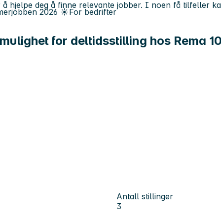
 å hjelpe deg å finne relevante jobber. I noen få tilfeller 
erjobben
2026
☀️
For bedrifter
mulighet for deltidsstilling hos Rema 1
Antall stillinger
3