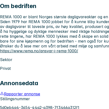
Om bedriften
REMA 1000 er blant Norges største dagligvareaktør og en 
Siden 1979 har REMA 1000 jobbet for å kunne tilby kunder 
av dagligvarer til laveste pris, av høy kvalitet, produsert 
å ha hyggelige og dyktige mennesker med riktige holdning
rette tingene, har REMA 1000 lykkes med å skape en soli
bare for sine kjøpmenn og for bedriften - men også for k
Ønsker du å lese mer om vårt arbeid med miljø og samfun
https://www.rema.no/ansvar-i-rema-1000/
Sektor
Privat
Annonsedata
Rapporter annonse
Stillingsnummer
5d0eb4a4-3654-44a2-a398-7f3466a312f1