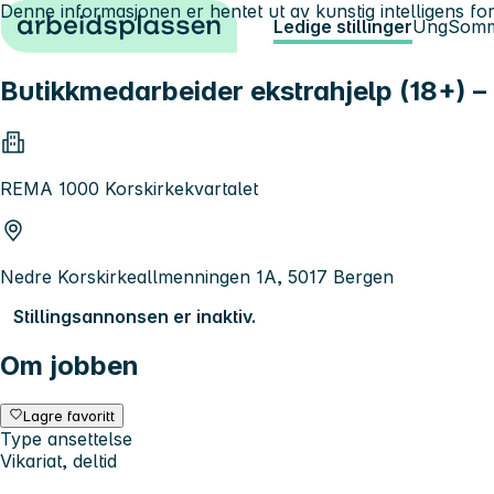
Denne informasjonen er hentet ut av kunstig intelligens for
Hopp til innhold
Ledige stillinger
Ung
Somm
Butikkmedarbeider ekstrahjelp (18+) – 
REMA 1000 Korskirkekvartalet
Nedre Korskirkeallmenningen 1A, 5017 Bergen
Stillingsannonsen er inaktiv.
Om jobben
Lagre favoritt
Type ansettelse
Vikariat, deltid