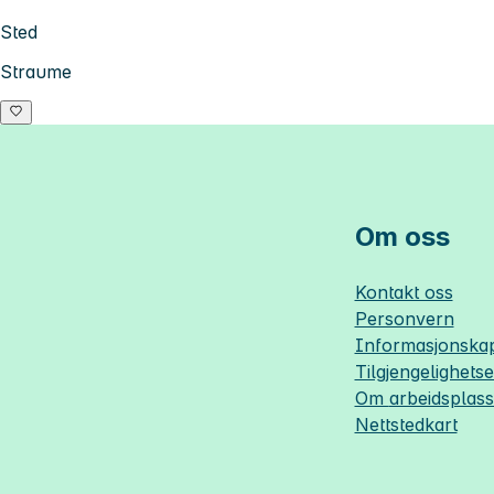
Sted
Straume
Om oss
Kontakt oss
Personvern
Informasjonskap
Tilgjengelighets
Om
arbeidsplas
Nettstedkart