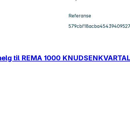
Referanse
579cbf18acba45439409527
og helg til REMA 1000 KNUDSENKVARTA