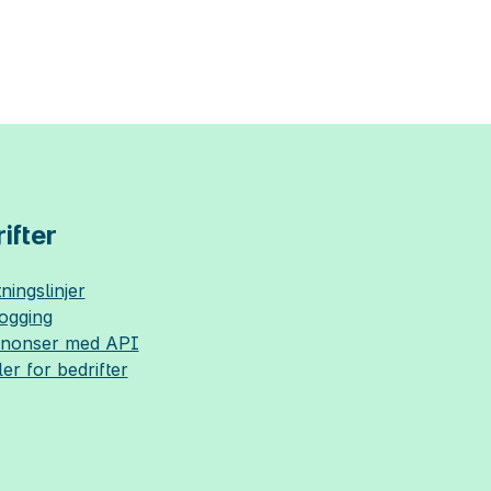
ifter
ningslinjer
logging
nnonser med API
ler for bedrifter