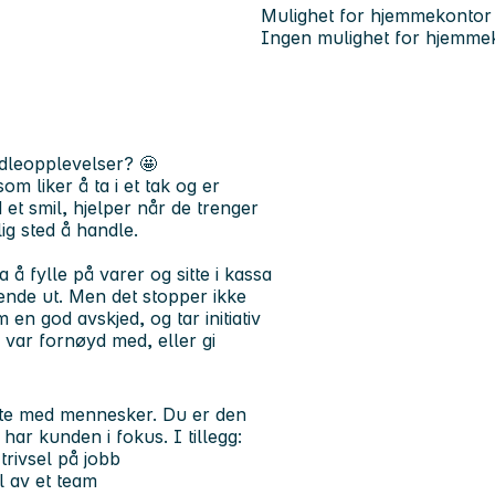
Mulighet for hjemmekontor
Ingen mulighet for hjemme
ndleopplevelser?
🤩
om liker å ta i et tak og er
t smil, hjelper når de trenger
lig sted å handle.
 å fylle på varer og sitte i kassa
dende ut. Men det stopper ikke
n god avskjed, og tar initiativ
e var fornøyd med, eller gi
møte med mennesker. Du er den
 har kunden i fokus. I tillegg:
trivsel på jobb
l av et team