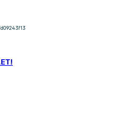
d09243f13
LET!