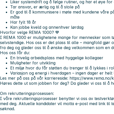
Liker systemdrift og å følge rutiner, og har et øye for 
Tar ansvar, er ærlig og til å stole på
Er god til å kommunisere i møte med kundene våre på
måte
Har fylt 18 år
Kan jobbe kveld og annenhver lørdag
Hvorfor velge REMA 1000?
💙
I REMA 1000 er mulighetene mange for mennesker som tør å
selvstendige. Hos oss er det plass til alle – mangfold gjør o
fra deg og gleder oss til å ønske deg velkommen som en de
Hos oss får du:
En trivelig arbeidsplass med hyggelige kollegaer
Muligheter for utvikling
Et miljø hvor du får støtten du trenger til å lykkes i ro
Variasjon og energi i hverdagen – ingen dager er helt l
Les mer på oss på vår karriereside: https://www.rema.no/k
Høres dette ut som jobben for deg? Da gleder vi oss til å h
Om rekrutteringsprosessen:
I våre rekrutteringsprosesser benytter vi oss av testverktø
med deg. Aktuelle kandidater vil motta e-post med link til te
søknad.