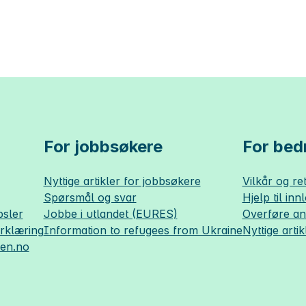
For jobbsøkere
For bedr
Nyttige artikler for jobbsøkere
Vilkår og ret
Spørsmål og svar
Hjelp til inn
sler
Jobbe i utlandet (EURES)
Overføre a
erklæring
Information to refugees from Ukraine
Nyttige artik
sen.no