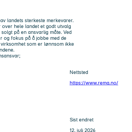
av landets sterkeste merkevarer.
over hele landet et godt utvalg
og solgt på en ansvarlig måte. Ved
er og fokus på å jobbe med de
d virksomhet som er lønnsom ikke
undene.
nsansvar;
Nettsted
https://www.rema.no/
Sist endret
12. juli 2026