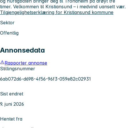
og hurtigbåten bringer deg til Trondheim på drøyt tre
timer. Velkommen til Kristiansund – i medvind uansett vær.
Tilgjengelighetserklæring for Kristiansund kommune
Sektor
Offentlig
Annonsedata
Rapporter annonse
Stillingsnummer
6ab072d6-d698-4f56-96f3-059e82c02931
Sist endret
9. juni 2026
Hentet fra