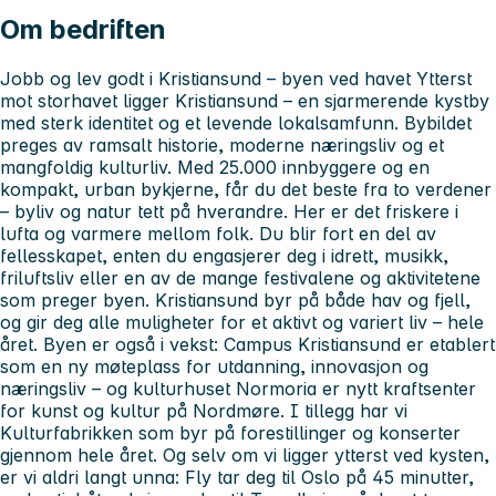
Om bedriften
Jobb og lev godt i Kristiansund – byen ved havet Ytterst
mot storhavet ligger Kristiansund – en sjarmerende kystby
med sterk identitet og et levende lokalsamfunn. Bybildet
preges av ramsalt historie, moderne næringsliv og et
mangfoldig kulturliv. Med 25.000 innbyggere og en
kompakt, urban bykjerne, får du det beste fra to verdener
– byliv og natur tett på hverandre. Her er det friskere i
lufta og varmere mellom folk. Du blir fort en del av
fellesskapet, enten du engasjerer deg i idrett, musikk,
friluftsliv eller en av de mange festivalene og aktivitetene
som preger byen. Kristiansund byr på både hav og fjell,
og gir deg alle muligheter for et aktivt og variert liv – hele
året. Byen er også i vekst: Campus Kristiansund er etablert
som en ny møteplass for utdanning, innovasjon og
næringsliv – og kulturhuset Normoria er nytt kraftsenter
for kunst og kultur på Nordmøre. I tillegg har vi
Kulturfabrikken som byr på forestillinger og konserter
gjennom hele året. Og selv om vi ligger ytterst ved kysten,
er vi aldri langt unna: Fly tar deg til Oslo på 45 minutter,