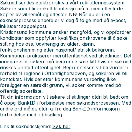
Søknad sendes elektronisk via vårt rekrutteringssystem.
Søkere som blir innkalt til intervju må ta med attesterte
kopier av vitnemål og attester.
NB! Når du er i en
søknadsprosess anbefaler vi deg å følge med på e-post,
inkludert søppelpost.
Kristiansund kommune ønsker mangfold, og vi oppfordrer
kandidater som oppfyller kvalifikasjonskravene til å søke
stilling hos oss, uavhengig av alder, kjønn,
funksjonshemming eller nasjonal/ etnisk bakgrunn.
Kommunen praktiserer meroffentlighet ved tilsettinger. Det
innebærer at søkere må begrunne særskilt hvis en søknad
ønskes unntatt offentlighet. Begrunnelsen vil bli vurdert i
forhold til reglene i Offentlighetsloven, og søkeren vil bli
kontaktet. Hvis det etter kommunens vurdering ikke
foreligger en særskilt grunn, vil søker komme med på
offentlig søkerliste.
Til din informasjon vil søkere til stillinger aldri bli bedt om
å oppgi BankID i forbindelse med søknadsprosessen. Med
andre ord må du aldri gi fra deg BankID informasjon i
forbindelse med jobbsøking.
Link til søknadsskjema:
Søk her