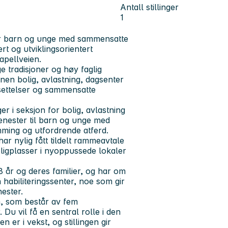
Antall stillinger
1
 for barn og unge med sammensatte
rt og utviklingsorientert
Kapellveien.
e tradisjoner og høy faglig
nnen bolig, avlastning, dagsenter
settelser og sammensatte
r i seksjon for bolig, avlastning
jenester til barn og unge med
mming og utfordrende atferd.
ar nylig fått tildelt rammeavtale
oligplasser i nyoppussede lokaler
18 år og deres familier, og har om
 habiliteringssenter, noe som gir
nester.
m, som består av fem
 Du vil få en sentral rolle i den
n er i vekst, og stillingen gir