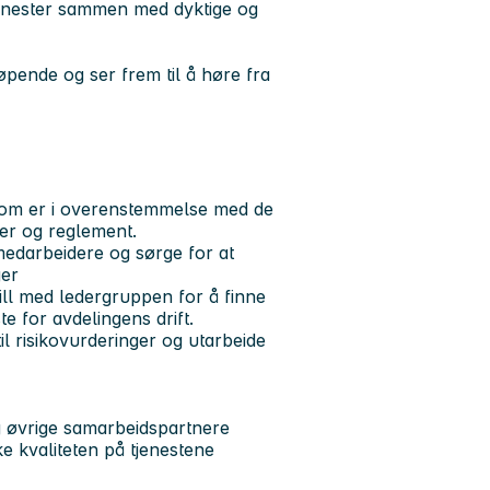
tjenester sammen med dyktige og
pende og ser frem til å høre fra
 som er i overenstemmelse med de
aner og reglement.
medarbeidere og sørge for at
ger
pill med ledergruppen for å finne
e for avdelingens drift.
il risikovurderinger og utarbeide
 øvrige samarbeidspartnere
ke kvaliteten på tjenestene