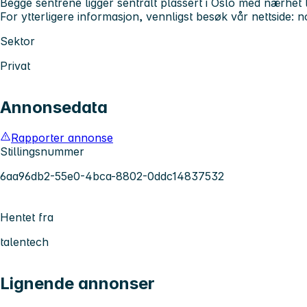
Begge sentrene ligger sentralt plassert i Oslo med nærhet t
For ytterligere informasjon, vennligst besøk vår nettside: 
Sektor
Privat
Annonsedata
Rapporter annonse
Stillingsnummer
6aa96db2-55e0-4bca-8802-0ddc14837532
Hentet fra
talentech
Lignende annonser