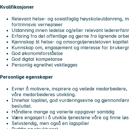
Kvalifikasjoner
Relevant helse- og sosialfaglig høyskoleutdanning, 
fortrinnsvis vernepleier
Utdanning innen ledelse og/eller relevant ledererfari
Erfaring fra det offentlige og gjerne fra lignende ar
Kjennskap til helse- og omsorgstjenesteloven kapittel
Kunnskap om, engasjement og interesse for brukerg
God økonomiforståelse
God digital kompetanse
Personlig egnethet vektlegges
Personlige egenskaper
Evner å motivere, inspirere og veilede medarbeidere, o
våre medarbeideres utvikling.
Innehar lojalitet, god vurderingsevne og gjennomføring
besluttet.
Håndtere mange og varierte oppgaver samtidig
Være engasjert i å utvikle tjenestene våre og finne lø
Selvstendig, men også en lagspiller
Ryddig og strukturert