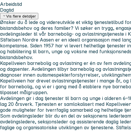
Arbeidstid
Dagtid
Vis flere detaljer
Ønsker du å lede og videreutvikle et viktig tjenestetilbud
bistandsbehov og deres familier? Vi søker en trygg, engasje
avdelingsleder til vår barnebolig- og avlastningstjeneste i 
Stiftelsen Nordre Aasen er en ideell organisasjon med lang
kompetanse. Siden 1957 har vi levert helhetlige tjenester i
og habilitering til barn, unge og voksne med funksjonsned
bistandsbehov.
Kapellveien barnebolig og avlastning er én av fem avdelinge
og dagsenter. Avdelingen tilbyr barnebolig og avlastningst
diagnoser innen autismespekterforstyrrelser, utviklingshe
Kapellveien har drevet avlastningstjenester i mange år, og h
for barnebolig, og vi er i gang med å etablere nye barneb
tilpasset målgruppen.
Avdelingen gir i dag tjenester til barn og unge i alderen 6–
lag 20 årsverk. Tjenesten er samlokalisert med Kapellveien
gode muligheter for tverrfaglig samarbeid og helhetlige tje
Som avdelingsleder blir du en del av seksjonens ledertea
avdelingsledere, seksjonsleder og assisterende daglig leder.
faglige og organisatoriske utviklingen av tjenestene. Stiftelse