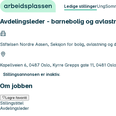
Hopp til innhold
Ledige stillinger
Ung
Somm
Avdelingsleder - barnebolig og avlast
Stiftelsen Nordre Aasen, Seksjon for bolig, avlastning og 
Kapellveien 6, 0487 Oslo, Kyrre Grepps gate 11, 0481 Osl
Stillingsannonsen er inaktiv.
Om jobben
Lagre favoritt
Stillingstittel
Avdelingsleder