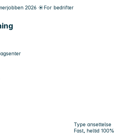
erjobben
2026
☀️
For bedrifter
ning
dagsenter
o
Type ansettelse
Fast, heltid 100%