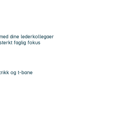
med dine lederkollegaer
terkt faglig fokus
trikk og t-bane