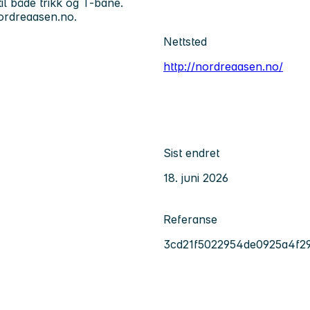
il både trikk og T-bane
.
nordreaasen.no.
Nettsted
http://nordreaasen.no/
Sist endret
18. juni 2026
Referanse
3cd21f5022954de0925a4f2