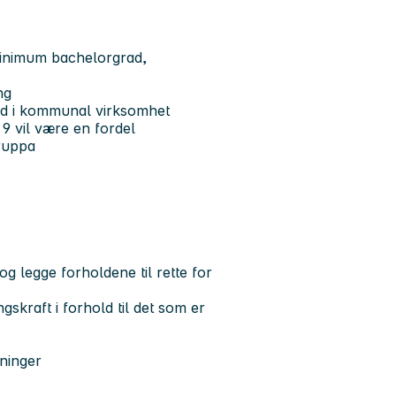
minimum bachelorgrad,
ng
beid i kommunal virksomhet
 9 vil være en fordel
ruppa
g legge forholdene til rette for
skraft i forhold til det som er
sninger