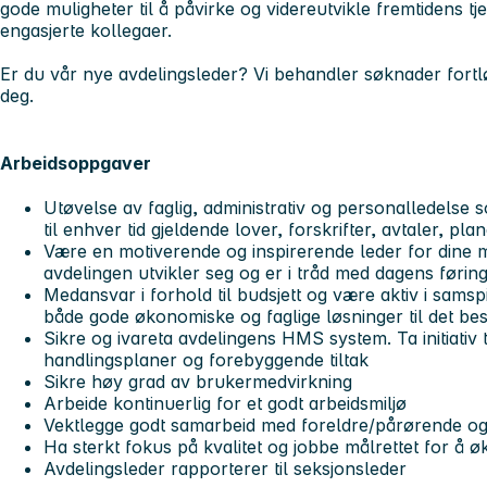
gode muligheter til å påvirke og videreutvikle fremtidens 
engasjerte kollegaer.
Er du vår nye avdelingsleder? Vi behandler søknader fortlø
deg.
Arbeidsoppgaver
Utøvelse av faglig, administrativ og personalledelse
til enhver tid gjeldende lover, forskrifter, avtaler, pl
Være en motiverende og inspirerende leder for dine 
avdelingen utvikler seg og er i tråd med dagens førin
Medansvar i forhold til budsjett og være aktiv i sams
både gode økonomiske og faglige løsninger til det best
Sikre og ivareta avdelingens HMS system. Ta initiativ t
handlingsplaner og forebyggende tiltak
Sikre høy grad av brukermedvirkning
Arbeide kontinuerlig for et godt arbeidsmiljø
Vektlegge godt samarbeid med foreldre/pårørende og
Ha sterkt fokus på kvalitet og jobbe målrettet for å ø
Avdelingsleder rapporterer til seksjonsleder