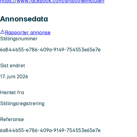
https://www.facebook.com/dntsolheimstulen
Annonsedata
Rapporter annonse
Stillingsnummer
6a844b55-e786-409a-9149-754553e65e7e
Sist endret
17. juni 2026
Hentet fra
Stillingsregistrering
Referanse
6a844b55-e786-409a-9149-754553e65e7e