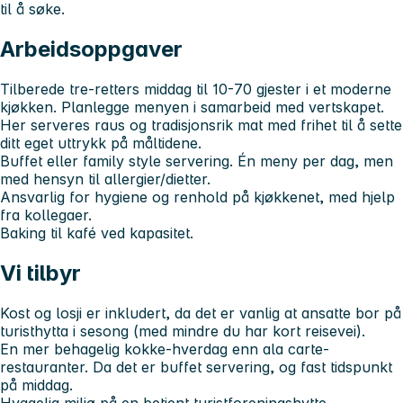
til å søke.
Arbeidsoppgaver
Tilberede tre-retters middag til 10-70 gjester i et moderne
kjøkken. Planlegge menyen i samarbeid med vertskapet.
Her serveres raus og tradisjonsrik mat med frihet til å sette
ditt eget uttrykk på måltidene.
Buffet eller family style servering. Én meny per dag, men
med hensyn til allergier/dietter.
Ansvarlig for hygiene og renhold på kjøkkenet, med hjelp
fra kollegaer.
Baking til kafé ved kapasitet.
Vi tilbyr
Kost og losji er inkludert, da det er vanlig at ansatte bor på
turisthytta i sesong (med mindre du har kort reisevei).
En mer behagelig kokke-hverdag enn ala carte-
restauranter. Da det er buffet servering, og fast tidspunkt
på middag.
Hyggelig miljø på en betjent turistforeningshytte.