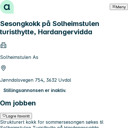
Hopp til innhold
Meny
Sesongkokk på Solheimstulen
turisthytte, Hardangervidda
Solheimstulen As
Jønndalsvegen 754, 3632 Uvdal
Stillingsannonsen er inaktiv.
Om jobben
Lagre favoritt
Strukturert kokk for sommersesongen søkes til
Solheimstulen Turisthytte på Hardangervidda.