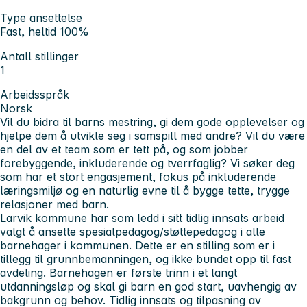
Type ansettelse
Fast, heltid 100%
Antall stillinger
1
Arbeidsspråk
Norsk
Vil du bidra til barns mestring, gi dem gode opplevelser og
hjelpe dem å utvikle seg i samspill med andre? Vil du være
en del av et team som er tett på, og som jobber
forebyggende, inkluderende og tverrfaglig? Vi søker deg
som har et stort engasjement, fokus på inkluderende
læringsmiljø og en naturlig evne til å bygge tette, trygge
relasjoner med barn.
Larvik kommune har som ledd i sitt tidlig innsats arbeid
valgt å ansette spesialpedagog/støttepedagog i alle
barnehager i kommunen. Dette er en stilling som er i
tillegg til grunnbemanningen, og ikke bundet opp til fast
avdeling. Barnehagen er første trinn i et langt
utdanningsløp og skal gi barn en god start, uavhengig av
bakgrunn og behov. Tidlig innsats og tilpasning av