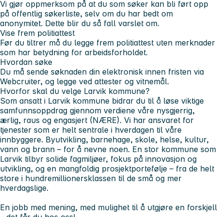
Vi gjør oppmerksom på at du som søker kan bli ført opp
på offentlig søkerliste, selv om du har bedt om
anonymitet. Dette blir du så fall varslet om.
Vise frem politiattest
Før du tiltrer må du legge frem politiattest uten merknader
som har betydning for arbeidsforholdet.
Hvordan søke
Du må sende søknaden din elektronisk innen fristen via
Webcruiter, og legge ved attester og vitnemål.
Hvorfor skal du velge Larvik kommune?
Som ansatt i Larvik kommune bidrar du til å løse viktige
samfunnsoppdrag gjennom verdiene våre nysgjerrig,
ærlig, raus og engasjert (NÆRE). Vi har ansvaret for
tjenester som er helt sentrale i hverdagen til våre
innbyggere. Byutvikling, barnehage, skole, helse, kultur,
vann og brann – for å nevne noen. En stor kommune som
Larvik tilbyr solide fagmiljøer, fokus på innovasjon og
utvikling, og en mangfoldig prosjektportefølje – fra de helt
store i hundremillionersklassen til de små og mer
hverdagslige.
En jobb med mening, med mulighet til å utgjøre en forskjell