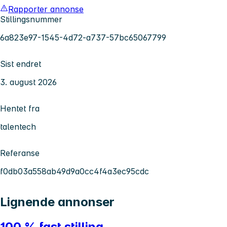
Rapporter annonse
Stillingsnummer
6a823e97-1545-4d72-a737-57bc65067799
Sist endret
3. august 2026
Hentet fra
talentech
Referanse
f0db03a558ab49d9a0cc4f4a3ec95cdc
Lignende annonser
100 % fast stilling