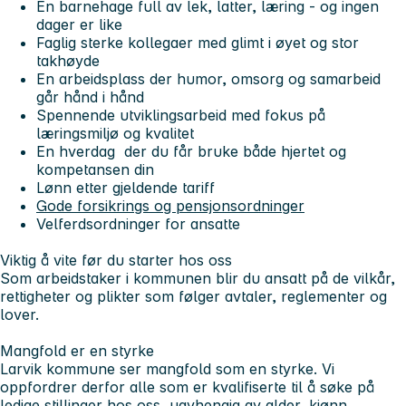
En barnehage full av lek, latter, læring - og ingen
dager er like
Faglig sterke kollegaer med glimt i øyet og stor
takhøyde
En arbeidsplass der humor, omsorg og samarbeid
går hånd i hånd
Spennende utviklingsarbeid med fokus på
læringsmiljø og kvalitet
En hverdag der du får bruke både hjertet og
kompetansen din
Lønn etter gjeldende tariff
Gode forsikrings og pensjonsordninger
Velferdsordninger for ansatte
Viktig å vite før du starter hos oss
Som arbeidstaker i kommunen blir du ansatt på de vilkår,
rettigheter og plikter som følger avtaler, reglementer og
lover.
Mangfold er en styrke
Larvik kommune ser mangfold som en styrke. Vi
oppfordrer derfor alle som er kvalifiserte til å søke på
ledige stillinger hos oss, uavhengig av alder, kjønn,