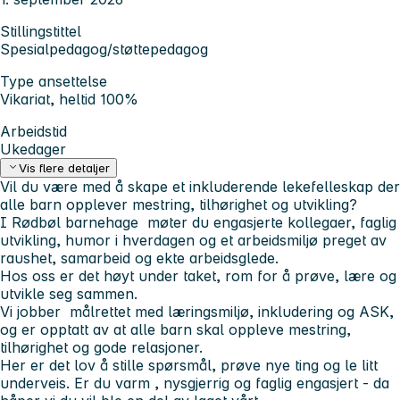
Stillingstittel
Spesialpedagog/støttepedagog
Type ansettelse
Vikariat, heltid 100%
Arbeidstid
Ukedager
Vis flere detaljer
Vil du være med å skape et inkluderende lekefelleskap der
alle barn opplever mestring, tilhørighet og utvikling?
I Rødbøl barnehage møter du engasjerte kollegaer, faglig
utvikling, humor i hverdagen og et arbeidsmiljø preget av
raushet, samarbeid og ekte arbeidsglede.
Hos oss er det høyt under taket, rom for å prøve, lære og
utvikle seg sammen.
Vi jobber målrettet med læringsmiljø, inkludering og ASK,
og er opptatt av at alle barn skal oppleve mestring,
tilhørighet og gode relasjoner.
Her er det lov å stille spørsmål, prøve nye ting og le litt
underveis. Er du varm , nysgjerrig og faglig engasjert - da