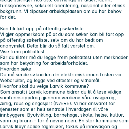
funksjonsevne, seksuell orientering, nasjonal eller etnisk
bakgrunn. Vi tilpasser arbeidsplassen om du har behov
for det.
Kan bli ført opp på offentlig søkerliste
Vi gjør oppmerksom på at du som søker kan bli ført opp
på offentlig søkerliste, selv om du har bedt om
anonymitet. Dette blir du så fall varslet om.
Vise frem politiattest
Før du tiltrer må du legge frem politiattest uten merknader
som har betydning for arbeidsforholdet.
Hvordan søke
Du må sende søknaden din elektronisk innen fristen via
Webcruiter, og legge ved attester og vitnemål.
Hvorfor skal du velge Larvik kommune?
Som ansatt i Larvik kommune bidrar du til å løse viktige
samfunnsoppdrag gjennom verdiene våre nysgjerrig,
ærlig, raus og engasjert (NÆRE). Vi har ansvaret for
tjenester som er helt sentrale i hverdagen til våre
innbyggere. Byutvikling, barnehage, skole, helse, kultur,
vann og brann – for å nevne noen. En stor kommune som
Larvik tilbyr solide fagmiljøer, fokus på innovasjon og