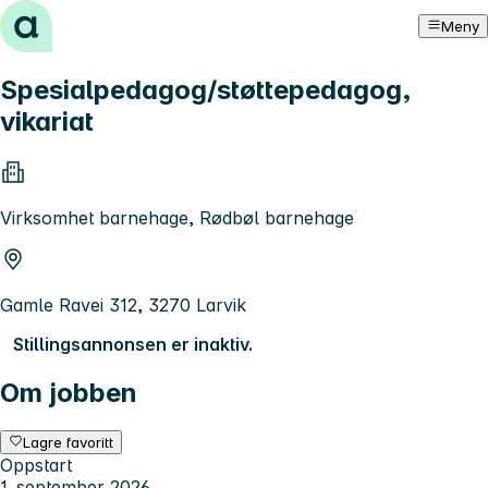
Hopp til innhold
Meny
Spesialpedagog/støttepedagog,
vikariat
Virksomhet barnehage, Rødbøl barnehage
Gamle Ravei 312, 3270 Larvik
Stillingsannonsen er inaktiv.
Om jobben
Lagre favoritt
Oppstart
1. september 2026