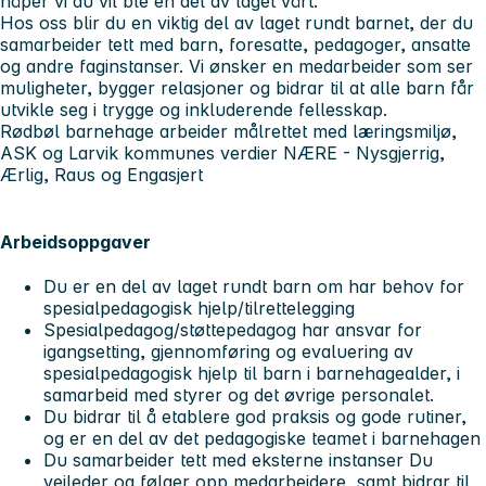
håper vi du vil ble en del av laget vårt.
Hos oss blir du en viktig del av laget rundt barnet, der du
samarbeider tett med barn, foresatte, pedagoger, ansatte
og andre faginstanser. Vi ønsker en medarbeider som ser
muligheter, bygger relasjoner og bidrar til at alle barn får
utvikle seg i trygge og inkluderende fellesskap.
Rødbøl barnehage arbeider målrettet med læringsmiljø,
ASK og Larvik kommunes verdier
NÆRE - Nysgjerrig,
Ærlig, Raus og Engasjert
Arbeidsoppgaver
Du er en del av laget rundt barn om har behov for
spesialpedagogisk hjelp/tilrettelegging
Spesialpedagog/støttepedagog har ansvar for
igangsetting, gjennomføring og evaluering av
spesialpedagogisk hjelp til barn i barnehagealder, i
samarbeid med styrer og det øvrige personalet.
Du bidrar til å etablere god praksis og gode rutiner,
og er en del av det pedagogiske teamet i barnehagen
Du samarbeider tett med eksterne instanser Du
veileder og følger opp medarbeidere, samt bidrar til