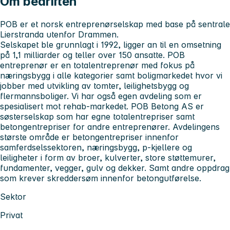
Om bedriften
POB er et norsk entreprenørselskap med base på sentrale
Lierstranda utenfor Drammen.
Selskapet ble grunnlagt i 1992, ligger an til en omsetning
på 1,1 milliarder og teller over 150 ansatte. POB
entreprenør er en totalentreprenør med fokus på
næringsbygg i alle kategorier samt boligmarkedet hvor vi
jobber med utvikling av tomter, leilighetsbygg og
flermannsboliger. Vi har også egen avdeling som er
spesialisert mot rehab-markedet. POB Betong AS er
søsterselskap som har egne totalentrepriser samt
betongentrepriser for andre entreprenører. Avdelingens
største område er betongentrepriser innenfor
samferdselssektoren, næringsbygg, p-kjellere og
leiligheter i form av broer, kulverter, store støttemurer,
fundamenter, vegger, gulv og dekker. Samt andre oppdrag
som krever skreddersøm innenfor betongutførelse.
Sektor
Privat