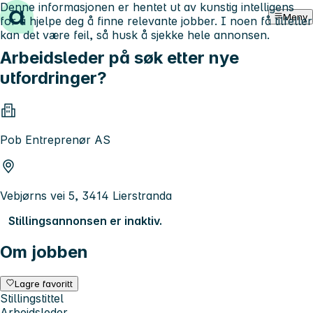
Denne informasjonen er hentet ut av kunstig intelligens
Hopp til innhold
Meny
for å hjelpe deg å finne relevante jobber. I noen få tilfeller
kan det være feil, så husk å sjekke hele annonsen.
Arbeidsleder på søk etter nye
utfordringer?
Pob Entreprenør AS
Vebjørns vei 5, 3414 Lierstranda
Stillingsannonsen er inaktiv.
Om jobben
Lagre favoritt
Stillingstittel
Arbeidsleder