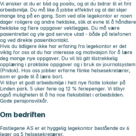
Vi ønsker at du er blid og positiv, og at du bidrar til et fint
arbeidsmiljø. Du må like å jobbe effektivt og at det skjer
mange ting på en gang. Som ved alle legekontor er noen
dager roligere og andre hektiske, slik at evne til å håndtere
hektiske og flere oppgaver vektlegges. Du må være
pasientrettet og yte god service utad - både på telefonen
og ved direkte pasientkontakt.
Hvis du tidligere ikke har erfaring fra legekontor er det
viktig for oss at du har interesse og motivasjon for å lære
deg mange nye oppgaver. Du vil bli gitt tilstrekkelig
opplæring i praktiske oppgaver og i bruk av journalsystem
(Pridok). Hos oss jobber erfarne flinke helsesekretærer,
som er gode til å lære bort.
Vi tilbyr et godt arbeidsmiljø i helt nye flotte lokaler på
Linden park. 5 uker ferie og 12 % feriepenger. Vi tilbyr
også muligheten til å ha noe fleksibilitet i arbeidstiden.
Gode pensjonsvilkår.
Om bedriften
Fastlegene AS er et hyggelig legekontor bestående av 6
leger og 5 helsesekretærer.