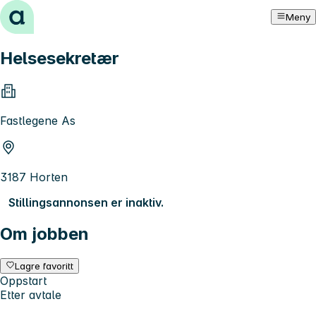
Hopp til innhold
Meny
Helsesekretær
Fastlegene As
3187 Horten
Stillingsannonsen er inaktiv.
Om jobben
Lagre favoritt
Oppstart
Etter avtale