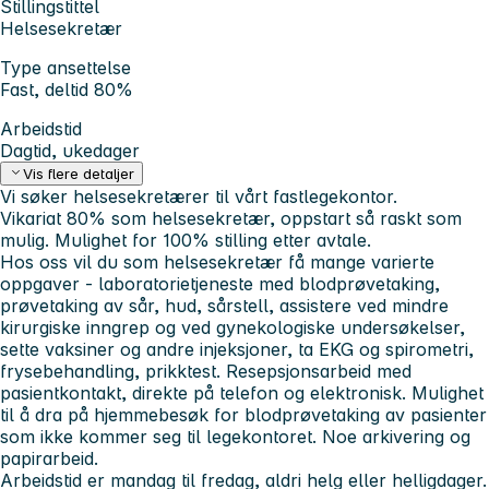
Stillingstittel
Helsesekretær
Type ansettelse
Fast, deltid 80%
Arbeidstid
Dagtid, ukedager
Vis flere detaljer
Vi søker helsesekretærer til vårt fastlegekontor.
Vikariat 80% som helsesekretær, oppstart så raskt som
mulig. Mulighet for 100% stilling etter avtale.
Hos oss vil du som helsesekretær få mange varierte
oppgaver - laboratorietjeneste med blodprøvetaking,
prøvetaking av sår, hud, sårstell, assistere ved mindre
kirurgiske inngrep og ved gynekologiske undersøkelser,
sette vaksiner og andre injeksjoner, ta EKG og spirometri,
frysebehandling, prikktest. Resepsjonsarbeid med
pasientkontakt, direkte på telefon og elektronisk. Mulighet
til å dra på hjemmebesøk for blodprøvetaking av pasienter
som ikke kommer seg til legekontoret. Noe arkivering og
papirarbeid.
Arbeidstid er mandag til fredag, aldri helg eller helligdager.