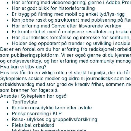
Har erfaring med videoredigering, gjerne i Adobe Pre
Har et godt blikk for historiefortelling
Er trygg på filming med mobil og enkel lyd/lys-rigg
Kan jobbe raskt og strukturert med publisering på fle
Har erfaring med Canva eller tilsvarende verktøy
Er komfortabel med å analysere resultater og bruke in
Har journalistisk forståelse og interesse for samfunn
Holder deg oppdatert på trender og utvikling i sosial
Det er en fordel om du har erfaring fra redaksjonelt arbe
som publiseringsplattform. Vi ser også gjerne at du kjenne
og analyseverktøy, og har erfaring med community mana
Hva kan vi tilby deg?
Hos oss får du en viktig rolle i et sterkt fagmiljø, der du får
Sykepleiens sosiale medier og bidra til journalistikk som bet
arbeidshverdag med stor grad av kreativ frihet, sammen me
som brenner for faget sitt.
Ansatte i Sykepleien har også:
Tariffavtale
Konkurransedyktig lønn etter avtale
Pensjonsordning i KLP
Reise- ulykkes og gruppelivsforsikring
Fleksibel arbeidstid