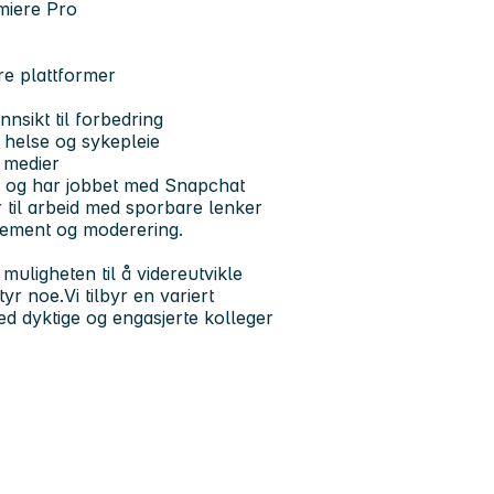
miere Pro
re plattformer
nsikt til forbedring
, helse og sykepleie
e medier
id og har jobbet med Snapchat
r til arbeid med sporbare lenker
gement og moderering.
 muligheten til å videreutvikle
yr noe.Vi tilbyr en variert
d dyktige og engasjerte kolleger