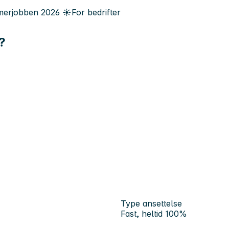
erjobben
2026
☀️
For bedrifter
?
Type ansettelse
Fast, heltid 100%