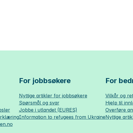
For jobbsøkere
For bedr
Nyttige artikler for jobbsøkere
Vilkår og ret
Spørsmål og svar
Hjelp til inn
sler
Jobbe i utlandet (EURES)
Overføre a
erklæring
Information to refugees from Ukraine
Nyttige artik
sen.no