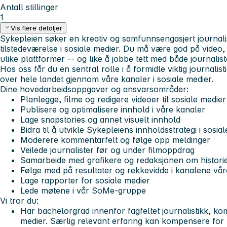
Antall stillinger
1
Vis flere detaljer
Sykepleien søker en kreativ og samfunnsengasjert journalist
tilstedeværelse i sosiale medier. Du må være god på video
ulike plattformer -- og like å jobbe tett med både journalist
Hos oss får du en sentral rolle i å formidle viktig journalist
over hele landet gjennom våre kanaler i sosiale medier.
Dine hovedarbeidsoppgaver og ansvarsområder:
Planlegge, filme og redigere videoer til sosiale medier
Publisere og optimalisere innhold i våre kanaler
Lage snapstories og annet visuelt innhold
Bidra til å utvikle Sykepleiens innholdsstrategi i sosia
Moderere kommentarfelt og følge opp meldinger
Veilede journalister før og under filmoppdrag
Samarbeide med grafikere og redaksjonen om historief
Følge med på resultater og rekkevidde i kanalene vår
Lage rapporter for sosiale medier
Lede møtene i vår SoMe-gruppe
Vi tror du:
Har bachelorgrad innenfor fagfeltet journalistikk, ko
medier. Særlig relevant erfaring kan kompensere for