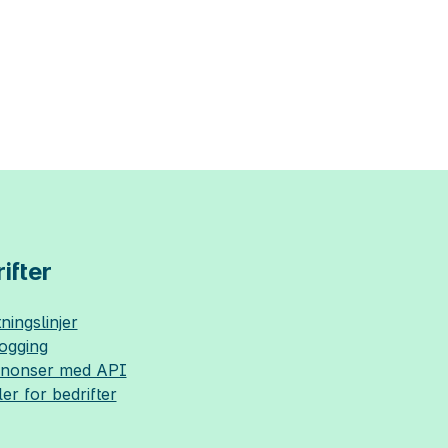
ifter
ningslinjer
logging
nnonser med API
ler for bedrifter