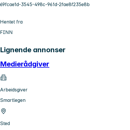
69fcae1d-3545-498c-961d-2fae8f235e8b
Hentet fra
FINN
Lignende annonser
Medierådgiver
Arbeidsgiver
Smartlegen
Sted