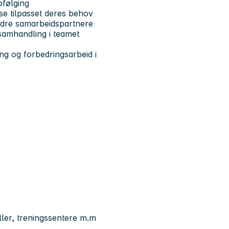
pfølging
nse tilpasset deres behov
andre samarbeidspartnere
 samhandling i teamet
ring og forbedringsarbeid i
ler, treningssentere m.m