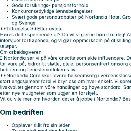
Gode forsikrings- pensjonsforhold
Konkuransedyktige lønnsbetingelser
Svært gode personalrabatter på Norlandia Hotel Gro
og Sverige
**Tiltredelse:**Etter avtale.
Høres dette spennende ut? Da vil vi gjerne høre fra deg! Akt
intervjuet fortløpende, og vi gjør oppmerksom på at stillin
utløper.
Om arbeidsgiveren
I Norlandia ser vi på våre ansatte som ekte influencere. De 
tar vare på, bidrar til støtte, pleie, personsentrert omsorg o
beboere og tjenestemottakeres liv.
**Norlandia Care skal levere helseomsorg i verdensklasse
stort engasjement fordi vi bryr oss om hver enkelt. Vi sprer
livskvalitet gjennom våre handlinger og høye standard. Sa
etter nye muligheter som utgjør en forskjell.
Vil du vite mer om hvordan det er å jobbe i Norlandia? Bes
Om bedriften
Opplever tillit fra sin leder
Trives godt med sine kolleger