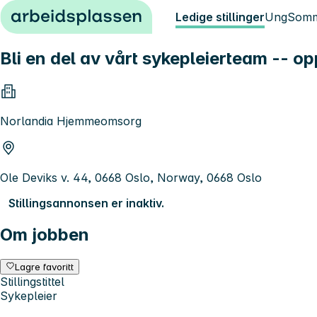
Hopp til innhold
Ledige stillinger
Ung
Somm
Bli en del av vårt sykepleierteam -- o
Norlandia Hjemmeomsorg
Ole Deviks v. 44, 0668 Oslo, Norway, 0668 Oslo
Stillingsannonsen er inaktiv.
Om jobben
Lagre favoritt
Stillingstittel
Sykepleier