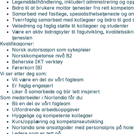
Legemiddelhåndtering, inkludert administrering og op
Bidra til at brukere mottar tjenester fra rett kompeta
Samarbeid med fastlege, spesialisthelsetjeneste og 
Tverrfaglig samarbeid med kollegaer og bidra til god
Veiledning og faglig støtte til kollegaer og studenter
Være en aktiv bidragsyter til fagutvikling, kvalitetssik
tjenesten
Kvalifikasjoner:
Norsk autorisasjon som sykepleier
Norskkompetanse nivå B2
Beherske IKT verktøy
Førerkort (B)
Vi ser etter deg som:
Vil være en del av vårt fagteam
Er faglig engasjert
Liker å samarbeide og blir lett inspirert
Som medarbeider i Norlandia får du:
Bli en del av vårt fagteam
Utfordrende arbeidsoppgaver
Hyggelige og kompetente kollegaer
Kurs/opplæring og kompetanseutvikling
Norlandia sine ansattgoder med personalpris på hotel
Ledere som er tett på