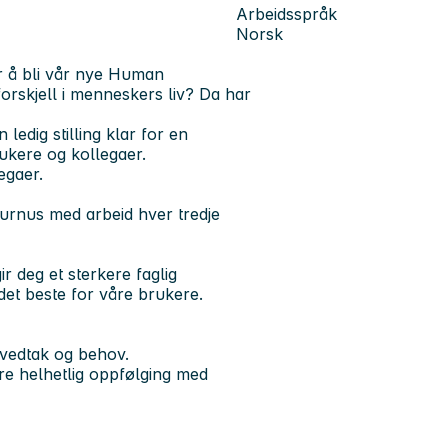
Arbeidsspråk
Norsk
er å bli vår nye Human
forskjell i menneskers liv? Da har
ledig stilling klar for en
rukere og kollegaer.
egaer.
 turnus med arbeid hver tredje
r deg et sterkere faglig
 det beste for våre brukere.
 vedtak og behov.
kre helhetlig oppfølging med