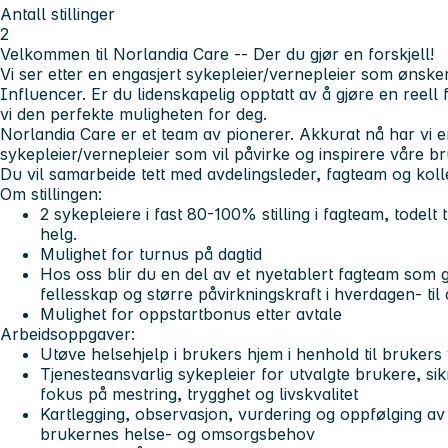
Antall stillinger
2
Velkommen til Norlandia Care -- Der du gjør en forskjell!
Vi ser etter en engasjert sykepleier/vernepleier som ønsk
Influencer. Er du lidenskapelig opptatt av å gjøre en reell 
vi den perfekte muligheten for deg.
Norlandia Care er et team av pionerer. Akkurat nå har vi en 
sykepleier/vernepleier som vil påvirke og inspirere våre b
Du vil samarbeide tett med avdelingsleder, fagteam og koll
Om stillingen:
2 sykepleiere i fast 80-100% stilling i fagteam, todelt
helg.
Mulighet for turnus på dagtid
Hos oss blir du en del av et nyetablert fagteam som gi
fellesskap og større påvirkningskraft i hverdagen- til
Mulighet for oppstartbonus etter avtale
Arbeidsoppgaver:
Utøve helsehjelp i brukers hjem i henhold til brukers
Tjenesteansvarlig sykepleier for utvalgte brukere, si
fokus på mestring, trygghet og livskvalitet
Kartlegging, observasjon, vurdering og oppfølging av
brukernes helse- og omsorgsbehov