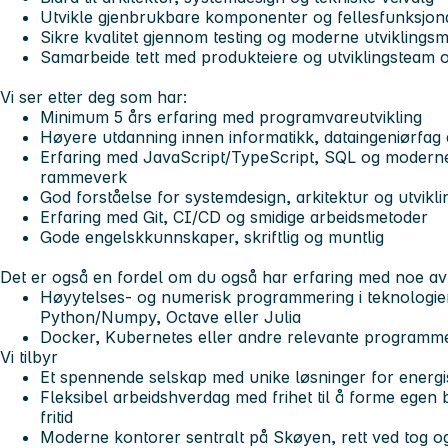
Utvikle gjenbrukbare komponenter og fellesfunksjonal
Sikre kvalitet gjennom testing og moderne utviklings
Samarbeide tett med produkteiere og utviklingsteam 
Vi ser etter deg som har:
Minimum 5 års erfaring med programvareutvikling
Høyere utdanning innen informatikk, dataingeniørfag e
Erfaring med JavaScript/TypeScript, SQL og modern
rammeverk
God forståelse for systemdesign, arkitektur og utvikl
Erfaring med Git, CI/CD og smidige arbeidsmetoder
Gode engelskkunnskaper, skriftlig og muntlig
Det er også en fordel om du også har erfaring med noe av 
Høyytelses- og numerisk programmering i teknologi
Python/Numpy, Octave eller Julia
Docker, Kubernetes eller andre relevante programme
Vi tilbyr
Et spennende selskap med unike løsninger for energi
Fleksibel arbeidshverdag med frihet til å forme egen 
fritid
Moderne kontorer sentralt på Skøyen, rett ved tog o