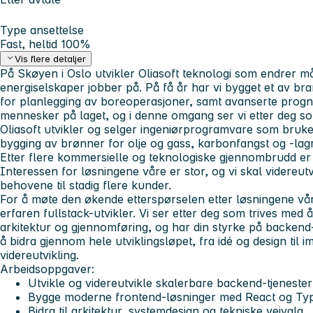
Type ansettelse
Fast, heltid 100%
Vis flere detaljer
På Skøyen i Oslo utvikler Oliasoft teknologi som endrer må
energiselskaper jobber på. På få år har vi bygget et av br
for planlegging av boreoperasjoner, samt avanserte progno
mennesker på laget, og i denne omgang ser vi etter deg som
Oliasoft utvikler og selger ingeniørprogramvare som brukes
bygging av brønner for olje og gass, karbonfangst og -lag
Etter flere kommersielle og teknologiske gjennombrudd er v
Interessen for løsningene våre er stor, og vi skal videreut
behovene til stadig flere kunder.
For å møte den økende etterspørselen etter løsningene vår
erfaren fullstack-utvikler. Vi ser etter deg som trives med å 
arkitektur og gjennomføring, og har din styrke på backend
å bidra gjennom hele utviklingsløpet, fra idé og design til 
videreutvikling.
Arbeidsoppgaver
:
Utvikle og videreutvikle skalerbare backend-tjenester
Bygge moderne frontend-løsninger med React og Typ
Bidra til arkitektur, systemdesign og tekniske veivalg