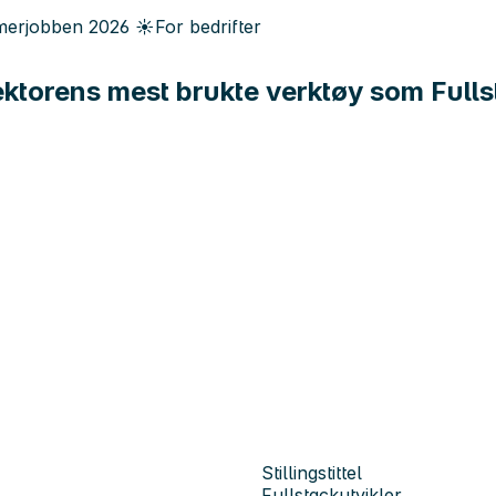
erjobben
2026
☀️
For bedrifter
ektorens mest brukte verktøy som Fullst
Stillingstittel
Fullstackutvikler