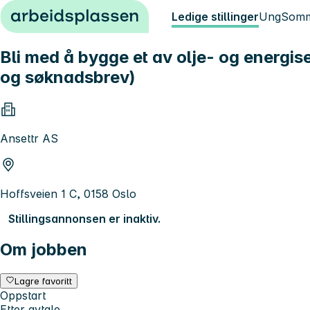
Hopp til innhold
Ledige stillinger
Ung
Somm
Bli med å bygge et av olje- og energis
og søknadsbrev)
Ansettr AS
Hoffsveien 1 C, 0158 Oslo
Stillingsannonsen er inaktiv.
Om jobben
Lagre favoritt
Oppstart
Etter avtale