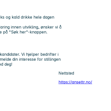
nacks og kald drikke hele dagen
aring innen utvikling, ønsker vi å
ke på "Søk her"-knappen.
ndidater. Vi hjelper bedrifter i
lde din interesse for stillingen
ed deg!
Nettsted
https://ansettr.no/