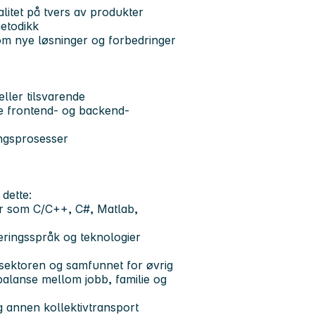
itet på tvers av produkter
metodikk
om nye løsninger og forbedringer
ller tilsvarende
e frontend- og backend-
ingsprosesser
dette:
er som C/C++, C#, Matlab,
ringsspråk og teknologier
sektoren og samfunnet for øvrig
balanse mellom jobb, familie og
g annen kollektivtransport