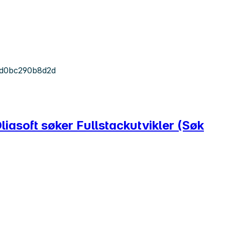
-d0bc290b8d2d
iasoft søker Fullstackutvikler (Søk