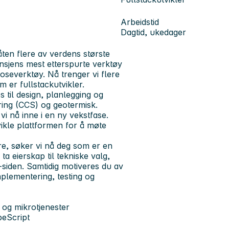
Arbeidstid
Dagtid, ukedager
ten flere av verdens største
ansjens mest etterspurte verktøy
severktøy. Nå trenger vi flere
 er fullstackutvikler.
 til design, planlegging og
ring (CCS) og geotermisk.
i nå inne i en ny vekstfase.
vikle plattformen for å møte
e, søker vi nå deg som er en
ta eierskap til tekniske valg,
-siden. Samtidig motiveres du av
implementering, testing og
 og mikrotjenester
eScript